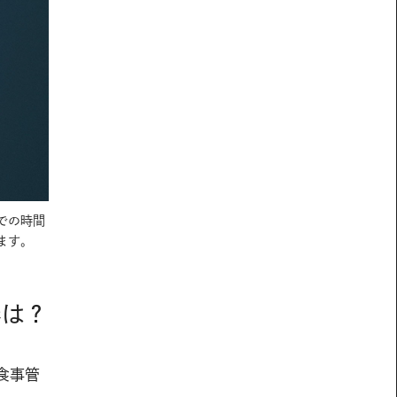
での時間
ます。
容は？
食事管