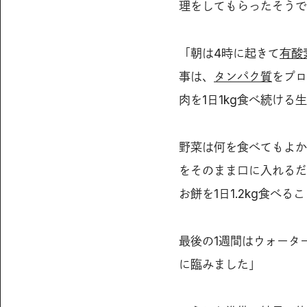
理をしてもらったそうで
「朝は4時に起きて
有酸
事は、
タンパク質
をプロ
肉を1日1kg食べ続ける
野菜は何を食べてもよか
をそのまま口に入れるだ
お餅を1日1.2kg食べる
最後の1週間はウォータ
に臨みました」