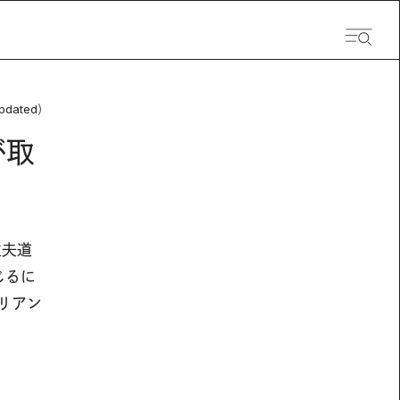
pdated）
が取
主夫道
じるに
リアン