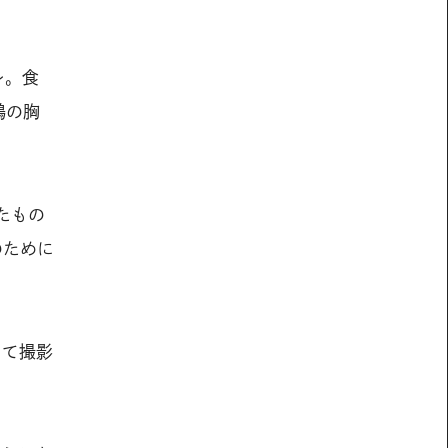
レ。食
鶏の胸
たもの
のために
して撮影