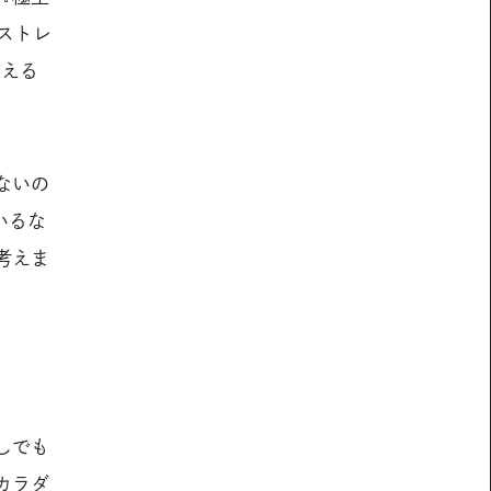
ストレ
笑える
ないの
いるな
考えま
しでも
カラダ