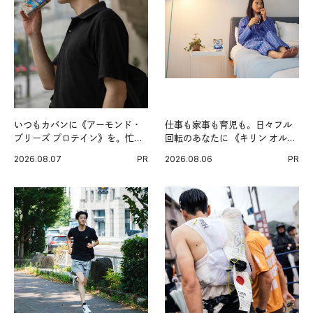
いつもカバンに《アーモンド・
仕事も家事も育児も。日々フル
ブリーズ プロテイン》を。忙し
回転のあなたに 《キリン オルニ
い毎日の簡単コンディショニン
チンPRO》という新習慣。
2026.08.07
PR
2026.08.06
PR
グ習慣。