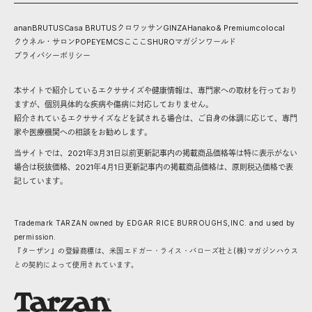
anan
BRUTUS
Casa BRUTUS
クロワッサン
GINZA
Hanako
& Premium
colocal
クウネル・サロン
POPEYE
MCS
こここ
SHURO
マガジンワールド
プライバシーポリシー
本サイトで紹介しているエクササイズや健康情報は、専門家への取材を行っており
ますが、個別具体的な疾病や傷病に対応しておりません。
紹介されているエクササイズなどを試される場合は、ご自身の体調に応じて、専門
家や医療機関への相談をお勧めします。
当サイトでは、2021年3月31日以前更新記事内の掲載商品価格等は特に表示がない
場合は税抜価格、2021年4月1日更新記事内の掲載商品価格は、原則税込価格で表
記しています。
Trademark TARZAN owned by EDGAR RICE BURROUGHS,INC. and used by
permission.
『ターザン』の登録商標は、米国エドガー・ライス・バローズ社と(株)マガジンハウス
との契約によって使用されています。