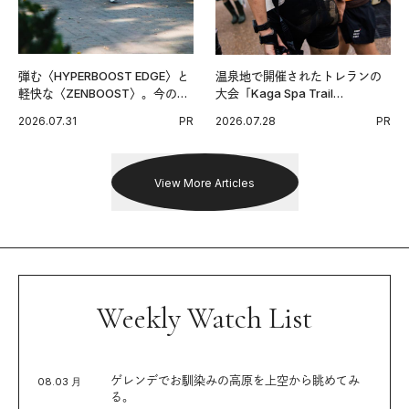
弾む〈HYPERBOOST EDGE〉と
温泉地で開催されたトレランの
軽快な〈ZENBOOST〉。今の時
大会「Kaga Spa Trail
代に寄り添うアディダスが打ち
Endurance 100 by UTMB」。本
2026.07.31
PR
2026.07.28
PR
出した新機軸。
戦を夢見るランナーたちの奮闘
を追った。
View More Articles
Weekly Watch List
ゲレンデでお馴染みの高原を上空から眺めてみ
08.03 月
る。