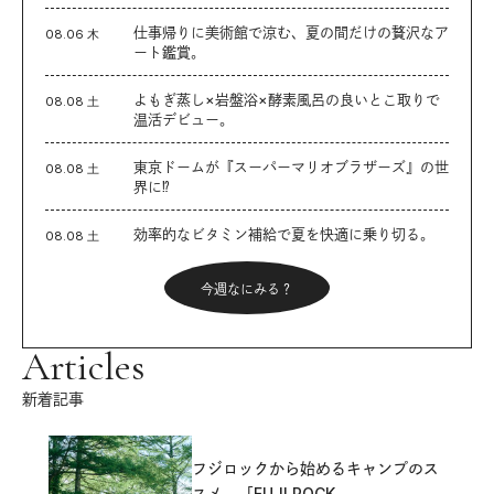
仕事帰りに美術館で涼む、夏の間だけの贅沢なア
08.06 木
ート鑑賞。
よもぎ蒸し×岩盤浴×酵素風呂の良いとこ取りで
08.08 土
温活デビュー。
東京ドームが『スーパーマリオブラザーズ』の世
08.08 土
界に⁉︎
効率的なビタミン補給で夏を快適に乗り切る。
08.08 土
今週なにみる？
Articles
新着記事
フジロックから始めるキャンプのス
スメ。「FUJI ROCK