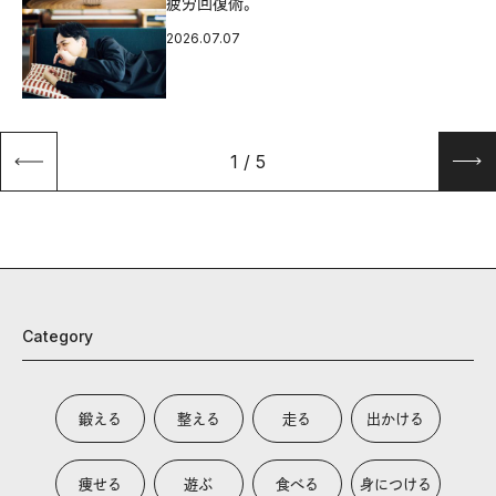
疲労回復術。
2026.07.07
1
/
5
Category
鍛える
整える
走る
出かける
痩せる
遊ぶ
食べる
身につける