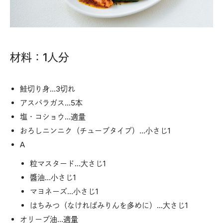
材料：1人分
鮭切り身…3切れ
アスパラガス…5本
塩・コショウ…適量
おろしニンニク（チューブタイプ）…小さじ1
A
粒マスタード…大さじ1
醬油…小さじ1
マヨネーズ…小さじ1
はちみつ（なければみりんを多めに）…大さじ1
オリーブ油…適量