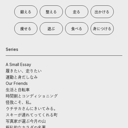
鍛える
整える
走る
出かける
痩せる
遊ぶ
食べる
身につける
Series
A Small Essay
履きたい、走りたい
運動と身だしなみ
Our Friends
生活と自転車
時間割とコンディショニング
怪我こそ、私。
ウチサカさんにきいてみる。
スキーが連れてってくれる町
写真家が選ぶ今月の山
極私的なカラダの名著