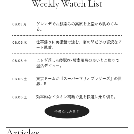
Weekly Watch List
ゲレンデでお馴染みの高原を上空から眺めてみ
08.03 月
る。
仕事帰りに美術館で涼む、夏の間だけの贅沢なア
08.06 木
ート鑑賞。
よもぎ蒸し×岩盤浴×酵素風呂の良いとこ取りで
08.08 土
温活デビュー。
東京ドームが『スーパーマリオブラザーズ』の世
08.08 土
界に⁉︎
効率的なビタミン補給で夏を快適に乗り切る。
08.08 土
今週なにみる？
Articles