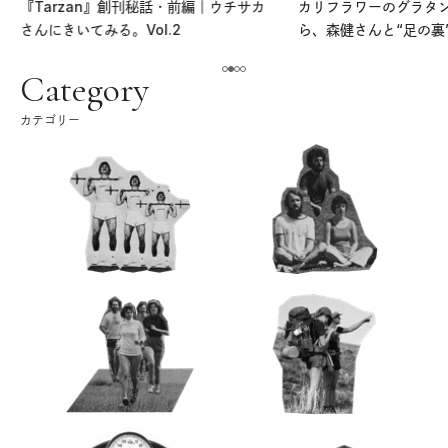
『Tarzan』創刊秘話・前編｜ウチサカ
カリフラワーのグラタ
さんにきいてみる。Vol.2
ら、森健さんと“足の裏
える。｜麻生要一郎の
ク
Category
カテゴリー