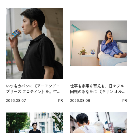
いつもカバンに《アーモンド・
仕事も家事も育児も。日々フル
ブリーズ プロテイン》を。忙し
回転のあなたに 《キリン オルニ
い毎日の簡単コンディショニン
チンPRO》という新習慣。
2026.08.07
PR
2026.08.06
PR
グ習慣。