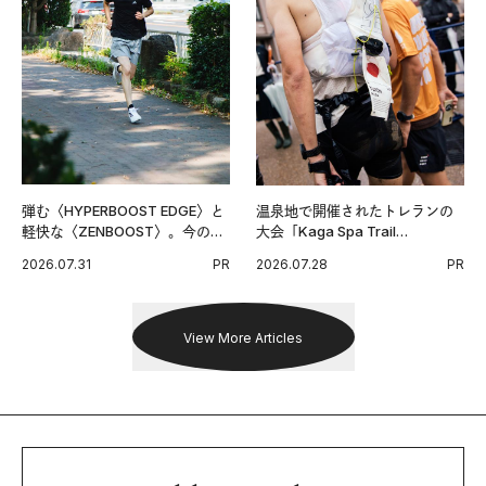
弾む〈HYPERBOOST EDGE〉と
温泉地で開催されたトレランの
軽快な〈ZENBOOST〉。今の時
大会「Kaga Spa Trail
代に寄り添うアディダスが打ち
Endurance 100 by UTMB」。本
2026.07.31
PR
2026.07.28
PR
出した新機軸。
戦を夢見るランナーたちの奮闘
を追った。
View More Articles