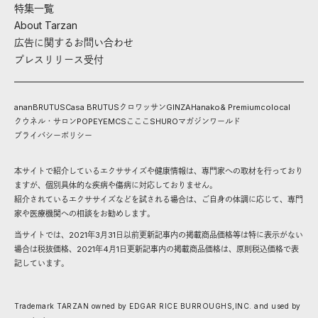
特集一覧
About Tarzan
広告に関するお問い合わせ
プレスリリース受付
anan
BRUTUS
Casa BRUTUS
クロワッサン
GINZA
Hanako
& Premium
colocal
クウネル・サロン
POPEYE
MCS
こここ
SHURO
マガジンワールド
プライバシーポリシー
本サイトで紹介しているエクササイズや健康情報は、専門家への取材を行っており
ますが、個別具体的な疾病や傷病に対応しておりません。
紹介されているエクササイズなどを試される場合は、ご自身の体調に応じて、専門
家や医療機関への相談をお勧めします。
当サイトでは、2021年3月31日以前更新記事内の掲載商品価格等は特に表示がない
場合は税抜価格、2021年4月1日更新記事内の掲載商品価格は、原則税込価格で表
記しています。
Trademark TARZAN owned by EDGAR RICE BURROUGHS,INC. and used by