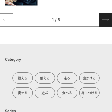
1
/
5
Category
鍛える
整える
走る
出かける
痩せる
遊ぶ
食べる
身につける
Series