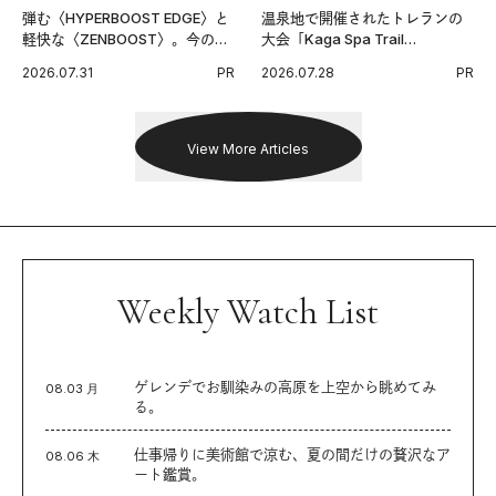
弾む〈HYPERBOOST EDGE〉と
温泉地で開催されたトレランの
軽快な〈ZENBOOST〉。今の時
大会「Kaga Spa Trail
代に寄り添うアディダスが打ち
Endurance 100 by UTMB」。本
2026.07.31
PR
2026.07.28
PR
出した新機軸。
戦を夢見るランナーたちの奮闘
を追った。
View More Articles
Weekly Watch List
ゲレンデでお馴染みの高原を上空から眺めてみ
08.03 月
る。
仕事帰りに美術館で涼む、夏の間だけの贅沢なア
08.06 木
ート鑑賞。