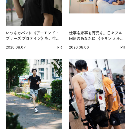
いつもカバンに《アーモンド・
仕事も家事も育児も。日々フル
ブリーズ プロテイン》を。忙し
回転のあなたに 《キリン オルニ
い毎日の簡単コンディショニン
チンPRO》という新習慣。
2026.08.07
PR
2026.08.06
PR
グ習慣。