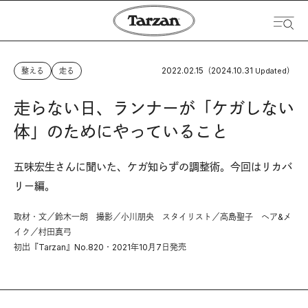
2022.02.15
2024.10.31
整える
走る
（
Updated）
走らない日、ランナーが「ケガしない
体」のためにやっていること
五味宏生さんに聞いた、ケガ知らずの調整術。今回はリカバ
リー編。
取材・文／鈴木一朗 撮影／小川朋央 スタイリスト／高島聖子 ヘア&メ
イク／村田真弓
初出『Tarzan』No.820・2021年10月7日発売