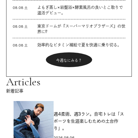
よもぎ蒸し×岩盤浴×酵素風呂の良いとこ取りで
08.08 土
温活デビュー。
東京ドームが『スーパーマリオブラザーズ』の世
08.08 土
界に⁉︎
効率的なビタミン補給で夏を快適に乗り切る。
08.08 土
今週なにみる？
Articles
新着記事
週4柔術、週3ラン。自宅トレは「ス
ポーツを生涯楽しむための土台作
り」。
2026.08.06