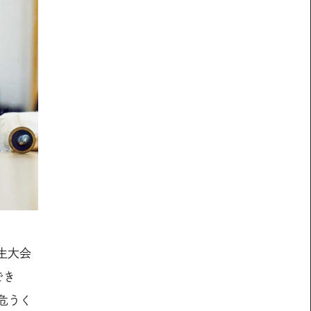
生大会
でき
危うく