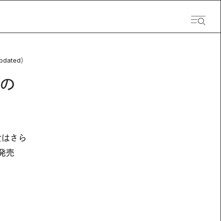
pdated）
の
女はさら
日発売