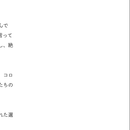
んで
言って
し、絶
、コロ
たちの
れた選