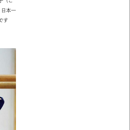
子（こ
、日本一
です