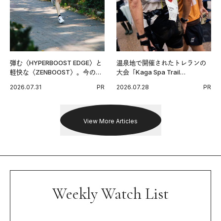
弾む〈HYPERBOOST EDGE〉と
温泉地で開催されたトレランの
軽快な〈ZENBOOST〉。今の時
大会「Kaga Spa Trail
代に寄り添うアディダスが打ち
Endurance 100 by UTMB」。本
2026.07.31
PR
2026.07.28
PR
出した新機軸。
戦を夢見るランナーたちの奮闘
を追った。
View More Articles
Weekly Watch List