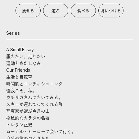
痩せる
遊ぶ
食べる
身につける
Series
A Small Essay
履きたい、走りたい
運動と身だしなみ
Our Friends
生活と自転車
時間割とコンディショニング
怪我こそ、私。
ウチサカさんにきいてみる。
スキーが連れてってくれる町
写真家が選ぶ今月の山
極私的なカラダの名著
トレラン正史
ローカル・ヒーローに会いに行く。
自分の旅のつくりかた。