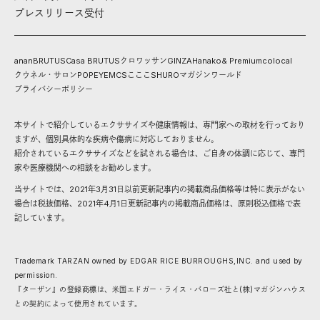
プレスリリース受付
anan
BRUTUS
Casa BRUTUS
クロワッサン
GINZA
Hanako
& Premium
colocal
クウネル・サロン
POPEYE
MCS
こここ
SHURO
マガジンワールド
プライバシーポリシー
本サイトで紹介しているエクササイズや健康情報は、専門家への取材を行っており
ますが、個別具体的な疾病や傷病に対応しておりません。
紹介されているエクササイズなどを試される場合は、ご自身の体調に応じて、専門
家や医療機関への相談をお勧めします。
当サイトでは、2021年3月31日以前更新記事内の掲載商品価格等は特に表示がない
場合は税抜価格、2021年4月1日更新記事内の掲載商品価格は、原則税込価格で表
記しています。
Trademark TARZAN owned by EDGAR RICE BURROUGHS,INC. and used by
permission.
『ターザン』の登録商標は、米国エドガー・ライス・バローズ社と(株)マガジンハウス
との契約によって使用されています。