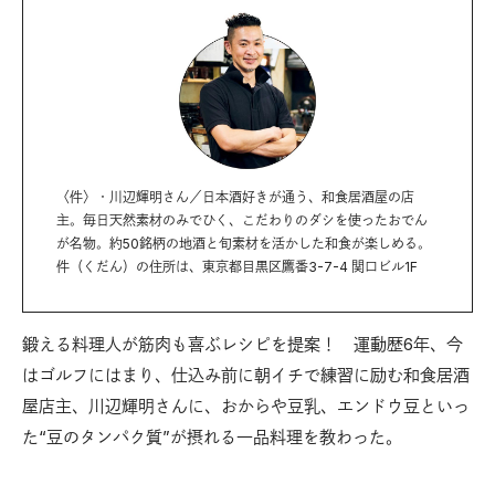
〈件〉・川辺輝明さん／日本酒好きが通う、和食居酒屋の店
主。毎日天然素材のみでひく、こだわりのダシを使ったおでん
が名物。約50銘柄の地酒と旬素材を活かした和食が楽しめる。
件（くだん）の住所は、東京都目黒区鷹番3-7-4 関口ビル1F
鍛える料理人が筋肉も喜ぶレシピを提案！ 運動歴6年、今
はゴルフにはまり、仕込み前に朝イチで練習に励む和食居酒
屋店主、川辺輝明さんに、おからや豆乳、エンドウ豆といっ
た“豆のタンパク質”が摂れる一品料理を教わった。