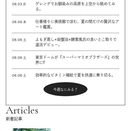
ゲレンデでお馴染みの高原を上空から眺めてみ
08.03 月
る。
仕事帰りに美術館で涼む、夏の間だけの贅沢なア
08.06 木
ート鑑賞。
よもぎ蒸し×岩盤浴×酵素風呂の良いとこ取りで
08.08 土
温活デビュー。
東京ドームが『スーパーマリオブラザーズ』の世
08.08 土
界に⁉︎
効率的なビタミン補給で夏を快適に乗り切る。
08.08 土
今週なにみる？
Articles
新着記事