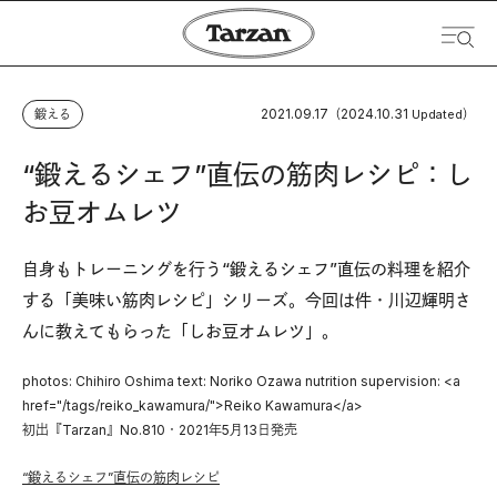
2021.09.17
2024.10.31
鍛える
（
Updated）
“鍛えるシェフ”直伝の筋肉レシピ：し
お豆オムレツ
自身もトレーニングを行う“鍛えるシェフ”直伝の料理を紹介
する「美味い筋肉レシピ」シリーズ。今回は件・川辺輝明さ
んに教えてもらった「しお豆オムレツ」。
photos: Chihiro Oshima text: Noriko Ozawa nutrition supervision: <a
href="/tags/reiko_kawamura/">Reiko Kawamura</a>
初出『Tarzan』No.810・2021年5月13日発売
“鍛えるシェフ”直伝の筋肉レシピ