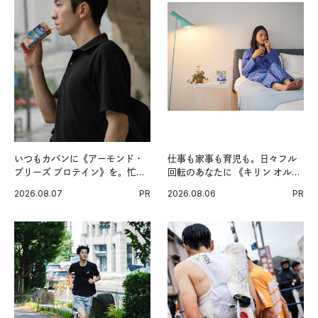
いつもカバンに《アーモンド・
仕事も家事も育児も。日々フル
ブリーズ プロテイン》を。忙し
回転のあなたに 《キリン オルニ
い毎日の簡単コンディショニン
チンPRO》という新習慣。
2026.08.07
PR
2026.08.06
PR
グ習慣。