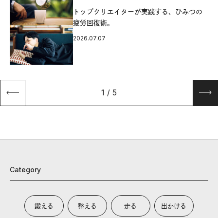
源
トップクリエイターが実践する、ひみつの
疲労回復術。
2026.07.07
1
/
5
Category
鍛える
整える
走る
出かける