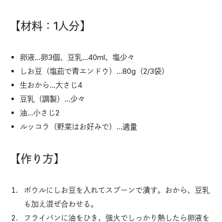
【材料：1人分】
卵液…卵3個、豆乳…40ml、塩少々
しお豆（塩茹で青エンドウ）…80g（2/3袋）
生おから…大さじ4
豆乳（調製）…少々
油…小さじ2
ルッコラ（野菜はお好みで）…適量
【作り方】
ボウルにしお豆を入れてスプーンで潰す。おから、豆乳
も加え混ぜ合わせる。
フライパンに油をひき、強火でしっかり熱したら卵液を