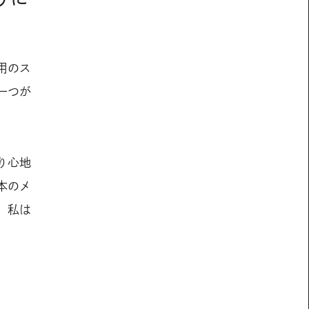
用のス
一つが
り心地
本のメ
、私は