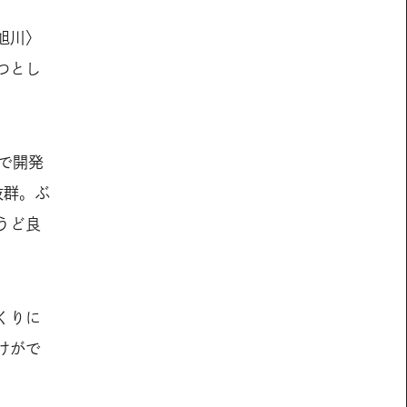
旭川〉
つとし
元で開発
抜群。ぶ
うど良
くりに
けがで