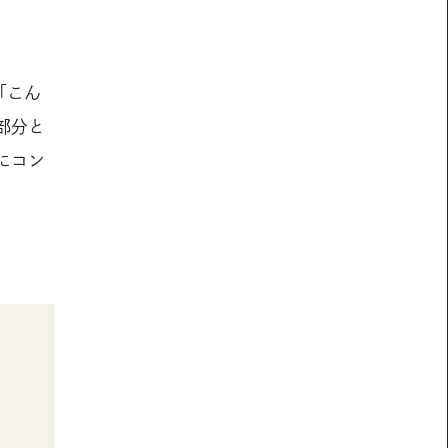
「こん
部分と
にコン