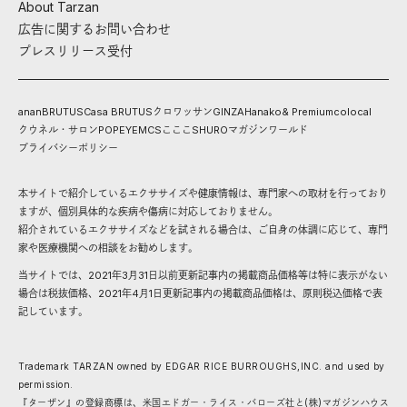
About Tarzan
広告に関するお問い合わせ
プレスリリース受付
anan
BRUTUS
Casa BRUTUS
クロワッサン
GINZA
Hanako
& Premium
colocal
クウネル・サロン
POPEYE
MCS
こここ
SHURO
マガジンワールド
プライバシーポリシー
本サイトで紹介しているエクササイズや健康情報は、専門家への取材を行っており
ますが、個別具体的な疾病や傷病に対応しておりません。
紹介されているエクササイズなどを試される場合は、ご自身の体調に応じて、専門
家や医療機関への相談をお勧めします。
当サイトでは、2021年3月31日以前更新記事内の掲載商品価格等は特に表示がない
場合は税抜価格、2021年4月1日更新記事内の掲載商品価格は、原則税込価格で表
記しています。
Trademark TARZAN owned by EDGAR RICE BURROUGHS,INC. and used by
permission.
『ターザン』の登録商標は、米国エドガー・ライス・バローズ社と(株)マガジンハウス