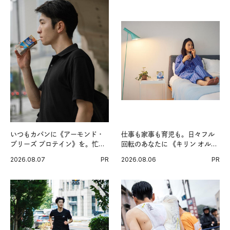
いつもカバンに《アーモンド・
仕事も家事も育児も。日々フル
ブリーズ プロテイン》を。忙し
回転のあなたに 《キリン オルニ
い毎日の簡単コンディショニン
チンPRO》という新習慣。
2026.08.07
PR
2026.08.06
PR
グ習慣。