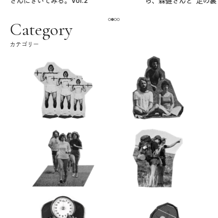
さんにきいてみる。Vol.2
ら、森健さんと“足の裏
える。｜麻生要一郎の
ク
Category
カテゴリー