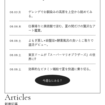
ゲレンデでお馴染みの高原を上空から眺めてみ
08.03 月
る。
仕事帰りに美術館で涼む、夏の間だけの贅沢なア
08.06 木
ート鑑賞。
よもぎ蒸し×岩盤浴×酵素風呂の良いとこ取りで
08.08 土
温活デビュー。
東京ドームが『スーパーマリオブラザーズ』の世
08.08 土
界に⁉︎
効率的なビタミン補給で夏を快適に乗り切る。
08.08 土
今週なにみる？
Articles
新着記事