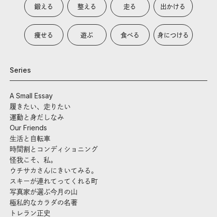
鍛える
整える
走る
出かける
痩せる
遊ぶ
食べる
身につける
Series
A Small Essay
履きたい、走りたい
運動と身だしなみ
Our Friends
生活と自転車
時間割とコンディショニング
怪我こそ、私。
ウチサカさんにきいてみる。
スキーが連れてってくれる町
写真家が選ぶ今月の山
極私的なカラダの名著
トレラン正史