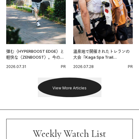
弾む〈HYPERBOOST EDGE〉と
温泉地で開催されたトレランの
軽快な〈ZENBOOST〉。今の時
大会「Kaga Spa Trail
代に寄り添うアディダスが打ち
Endurance 100 by UTMB」。本
2026.07.31
PR
2026.07.28
PR
出した新機軸。
戦を夢見るランナーたちの奮闘
を追った。
View More Articles
Weekly Watch List