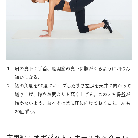
肩の真下に手首、股関節の真下に膝がくるように四つん
這いになる。
膝の角度を90度にキープしたまま左足を天井に向かって
蹴り上げ、膝をお尻よりも高く上げる。このとき骨盤が
傾かないよう、おへそは常に床に向けておくこと。左右
20回ずつ。
応用編：オポジット・ホースキック＋レ