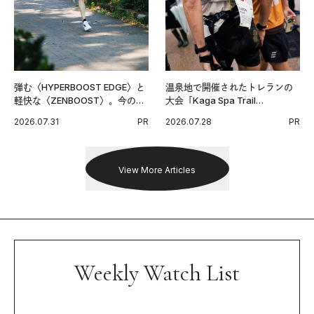
弾む〈HYPERBOOST EDGE〉と
温泉地で開催されたトレランの
軽快な〈ZENBOOST〉。今の時
大会「Kaga Spa Trail
代に寄り添うアディダスが打ち
Endurance 100 by UTMB」。本
2026.07.31
PR
2026.07.28
PR
出した新機軸。
戦を夢見るランナーたちの奮闘
を追った。
View More Articles
Weekly Watch List