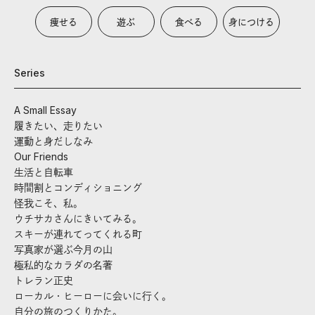
痩せる
遊ぶ
食べる
身につける
Series
A Small Essay
履きたい、走りたい
運動と身だしなみ
Our Friends
生活と自転車
時間割とコンディショニング
怪我こそ、私。
ウチサカさんにきいてみる。
スキーが連れてってくれる町
写真家が選ぶ今月の山
極私的なカラダの名著
トレラン正史
ローカル・ヒーローに会いに行く。
自分の旅のつくりかた。