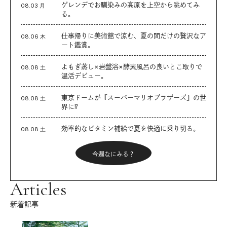
ゲレンデでお馴染みの高原を上空から眺めてみ
08.03 月
る。
仕事帰りに美術館で涼む、夏の間だけの贅沢なア
08.06 木
ート鑑賞。
よもぎ蒸し×岩盤浴×酵素風呂の良いとこ取りで
08.08 土
温活デビュー。
東京ドームが『スーパーマリオブラザーズ』の世
08.08 土
界に⁉︎
効率的なビタミン補給で夏を快適に乗り切る。
08.08 土
今週なにみる？
Articles
新着記事