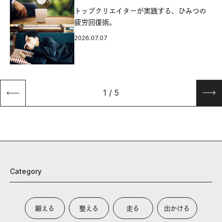
源
トップクリエイターが実践する、ひみつの
疲労回復術。
2026.07.07
1
/
5
Category
鍛える
整える
走る
出かける