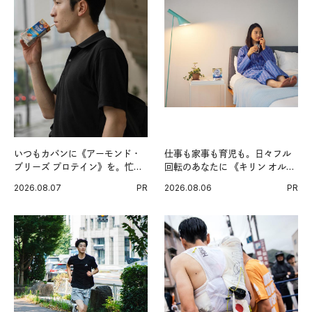
いつもカバンに《アーモンド・
仕事も家事も育児も。日々フル
ブリーズ プロテイン》を。忙し
回転のあなたに 《キリン オルニ
い毎日の簡単コンディショニン
チンPRO》という新習慣。
2026.08.07
PR
2026.08.06
PR
グ習慣。