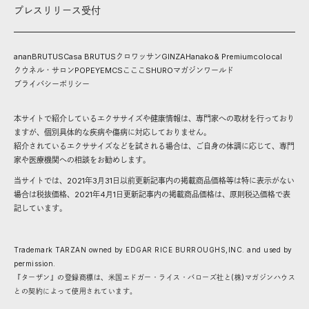
プレスリリース受付
anan
BRUTUS
Casa BRUTUS
クロワッサン
GINZA
Hanako
& Premium
colocal
クウネル・サロン
POPEYE
MCS
こここ
SHURO
マガジンワールド
プライバシーポリシー
本サイトで紹介しているエクササイズや健康情報は、専門家への取材を行っており
ますが、個別具体的な疾病や傷病に対応しておりません。
紹介されているエクササイズなどを試される場合は、ご自身の体調に応じて、専門
家や医療機関への相談をお勧めします。
当サイトでは、2021年3月31日以前更新記事内の掲載商品価格等は特に表示がない
場合は税抜価格、2021年4月1日更新記事内の掲載商品価格は、原則税込価格で表
記しています。
Trademark TARZAN owned by EDGAR RICE BURROUGHS,INC. and used by
permission.
『ターザン』の登録商標は、米国エドガー・ライス・バローズ社と(株)マガジンハウス
との契約によって使用されています。