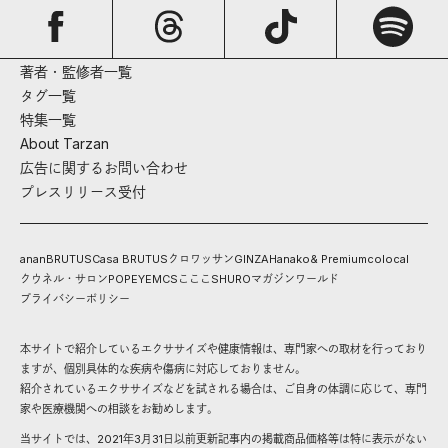
著者・監修者一覧
タグ一覧
特集一覧
About Tarzan
広告に関するお問い合わせ
プレスリリース受付
anan
BRUTUS
Casa BRUTUS
クロワッサン
GINZA
Hanako
& Premium
colocal
クウネル・サロン
POPEYE
MCS
こここ
SHURO
マガジンワールド
プライバシーポリシー
本サイトで紹介しているエクササイズや健康情報は、専門家への取材を行っており
ますが、個別具体的な疾病や傷病に対応しておりません。
紹介されているエクササイズなどを試される場合は、ご自身の体調に応じて、専門
家や医療機関への相談をお勧めします。
当サイトでは、2021年3月31日以前更新記事内の掲載商品価格等は特に表示がない