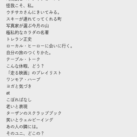
怪我こそ、私。
ウチサカさんにきいてみる。
スキーが連れてってくれる町
写真家が選ぶ今月の山
極私的なカラダの名著
トレラン正史
ローカル・ヒーローに会いに行く。
自分の旅のつくりかた。
テーブル・トーク
こんな休暇、どう？
「走る映画」のプレイリスト
ワンモア・ハーブ
ヨガと気づき
at
こぼればなし
老いと表現
ターザンのスクラップブック
笑いとウェルビーイング
あの人の隣には。
そのユニ、どこの？