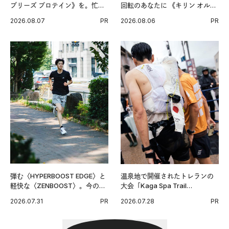
ブリーズ プロテイン》を。忙し
回転のあなたに 《キリン オルニ
い毎日の簡単コンディショニン
チンPRO》という新習慣。
2026.08.07
PR
2026.08.06
PR
グ習慣。
弾む〈HYPERBOOST EDGE〉と
温泉地で開催されたトレランの
軽快な〈ZENBOOST〉。今の時
大会「Kaga Spa Trail
代に寄り添うアディダスが打ち
Endurance 100 by UTMB」。本
2026.07.31
PR
2026.07.28
PR
出した新機軸。
戦を夢見るランナーたちの奮闘
を追った。