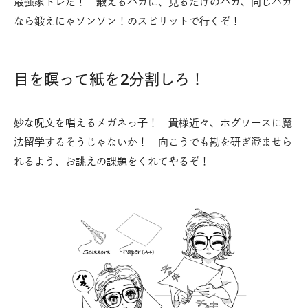
最強家トレだ！ 鍛えるバカに、見るだけのバカ、同じバカ
なら鍛えにゃソンソン！のスピリットで行くぞ！
目を瞑って紙を2分割しろ！
妙な呪文を唱えるメガネっ子！ 貴様近々、ホグワースに魔
法留学するそうじゃないか！ 向こうでも勘を研ぎ澄ませら
れるよう、お誂えの課題をくれてやるぞ！