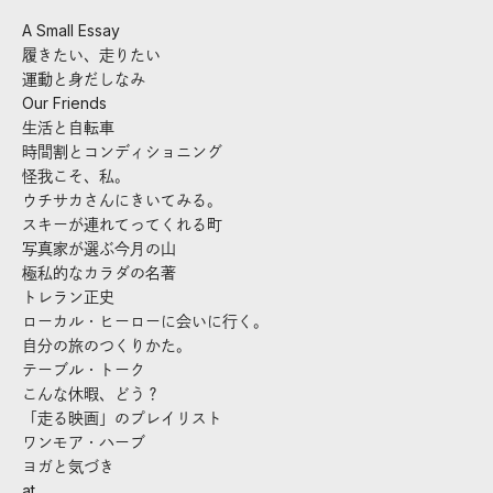
A Small Essay
履きたい、走りたい
運動と身だしなみ
Our Friends
生活と自転車
時間割とコンディショニング
怪我こそ、私。
ウチサカさんにきいてみる。
スキーが連れてってくれる町
写真家が選ぶ今月の山
極私的なカラダの名著
トレラン正史
ローカル・ヒーローに会いに行く。
自分の旅のつくりかた。
テーブル・トーク
こんな休暇、どう？
「走る映画」のプレイリスト
ワンモア・ハーブ
ヨガと気づき
at