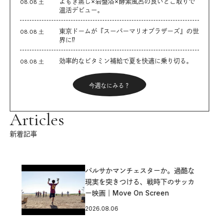
よもぎ蒸し×岩盤浴×酵素風呂の良いとこ取りで
08.08 土
温活デビュー。
東京ドームが『スーパーマリオブラザーズ』の世
08.08 土
界に⁉︎
効率的なビタミン補給で夏を快適に乗り切る。
08.08 土
今週なにみる？
Articles
新着記事
バルサかマンチェスターか。過酷な
現実を突きつける、戦時下のサッカ
ー映画｜Move On Screen
2026.08.06