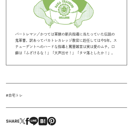
パートレマン／かつては軍隊の新兵指導に当たっていた伝説の
鬼軍曹。訳あってバカトレカレッジ教官に赴任してはや5年。ス
テューデントへのハードな指導と罵詈雑言は実は愛のムチ。口
癖は「ふざけるな！」「大声出せ！」「タマ落としたか！」。
#
自宅トレ
SHARE