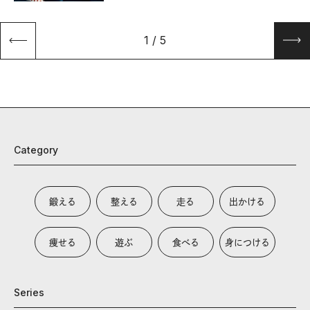
1
/
5
Category
鍛える
整える
走る
出かける
痩せる
遊ぶ
食べる
身につける
Series