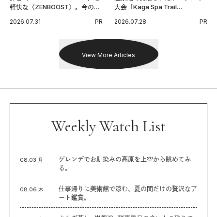
軽快な〈ZENBOOST〉。今の時
大会「Kaga Spa Trail
代に寄り添うアディダスが打ち
Endurance 100 by UTMB」。本
2026.07.31
PR
2026.07.28
PR
出した新機軸。
戦を夢見るランナーたちの奮闘
を追った。
View More Articles
Weekly Watch List
ゲレンデでお馴染みの高原を上空から眺めてみ
08.03 月
る。
仕事帰りに美術館で涼む、夏の間だけの贅沢なア
08.06 木
ート鑑賞。