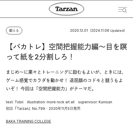
2020.12.01
2024.11.06
鍛える
（
Updated）
【バカトレ】空間把握能力編〜目を瞑
って紙を2分割しろ！
まじめ〜に粛々とトレーニングに励むもよいが、ときには、
ゲーム感覚でカラダを動かせ！ 退屈顔のコドモと競うもよ
いぞ！ 今回は「空間把握能力」がテーマだ。
text: Tobii illustration: more rock art all supervisor: Kunisan
初出『Tarzan』No.799・2020年11月5日発売
BAKA TRAINING COLLEGE