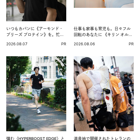
いつもカバンに《アーモンド・
仕事も家事も育児も。日々フル
ブリーズ プロテイン》を。忙し
回転のあなたに 《キリン オルニ
い毎日の簡単コンディショニン
チンPRO》という新習慣。
2026.08.07
PR
2026.08.06
PR
グ習慣。
弾む〈HYPERBOOST EDGE〉と
温泉地で開催されたトレランの