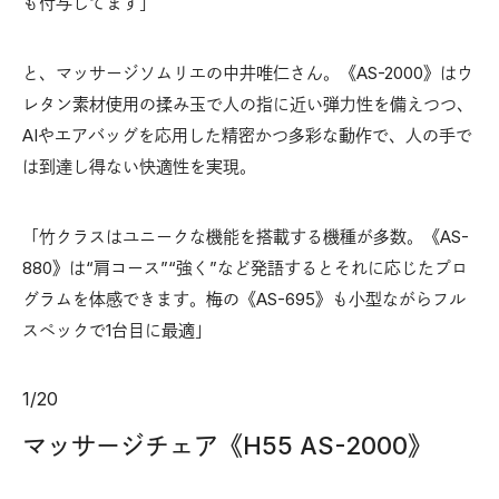
も付与してます」
と、マッサージソムリエの中井唯仁さん。《AS-2000》はウ
レタン素材使用の揉み玉で人の指に近い弾力性を備えつつ、
AIやエアバッグを応用した精密かつ多彩な動作で、人の手で
は到達し得ない快適性を実現。
「竹クラスはユニークな機能を搭載する機種が多数。《AS-
880》は“肩コース”“強く”など発語するとそれに応じたプロ
グラムを体感できます。梅の《AS-695》も小型ながらフル
スペックで1台目に最適」
1
/
20
マッサージチェア《H55 AS-2000》