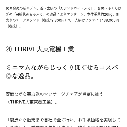
10月発売の新モデル。首〜太腿の「AIアンドロイドメカ」、お尻〜ふくらは
ぎの「AI輪状深もみメカ」の連動によりマッサージ。本体重量約26kg。別
売りのチェアスタンド（税抜19,800円）で一人掛けソファに！138,000円
（税抜）。
④ THRIVE大東電機工業
ミニマムながらじっくりほぐせるコスパ
◎な逸品。
安価ながら実力派のマッサージチェアが豊富に揃う
〈THRIVE大東電機工業〉。
「製造から販売まで自社で全て行い、お手頃価格を実現して