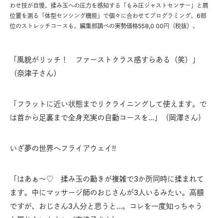
わせ技が自慢。揉み玉への圧力を感知する「もみ圧ジャストセンサー」と肩
位置を測る「体型センシング機能」で個々に合わせてプログラミング。6部
位のストレッチコースも。編集部調べの実勢価格558,0 00円（税抜）。
「風貌がリッチ！ ファーストクラス感すらある（笑）」
（奈津子さん）
「フラットに近い状態までリクライニングして使えます。で
は首から足裏まで全身充実の自動コースを…」（岡澤さん）
いざ夢の世界へフライアウェイ!!
「はあぁ〜♡ 揉み玉の動きが複雑で3か所同時に揉まれて
ます。中にマッサージ師のおじさんが3人いるみたい。高額
ですが、おじさん3人分と思うと…。コレを一度知っちゃう