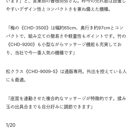
います」と、営業部の曽根尚弥さん。昨今の売れ筋は設置し
やすいデザイン性とコンパクトさを兼ね備えた機種。
「梅の《CHD-3500》は幅約65cm、奥行き約97cmとコン
パクトで、組み立ての簡易さや軽量性もポイントです。竹の
《CHD-9200》も小型ながらマッサージ機能も充実してお
り、当社で今一番人気の機種です」
松クラス《CHD-9009-S》は通販専用。外出を控えている人
にも最適。
「座面を連動させた複合的なマッサージが特徴的です。揉み
玉の出具合までも自分好みに調節できます」
1
/
20