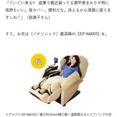
「ぐいぐい来る!! 座業で最近凝ってる肩甲骨まわりが特に
気持ちいい。背カバー、便利だな。洗えるから清潔に保てま
すしね！」（奈津子さん）
さて、お次は〈パナソニック〉最高峰の《EP-MA101》を。
リアルプロ EP-MA101／最小約10mm幅で動く温感揉み玉とエアバッグの合