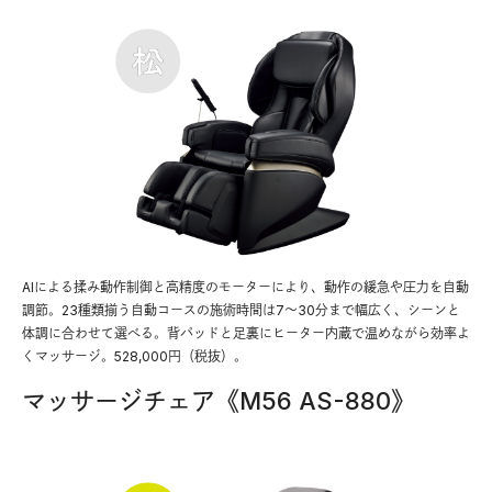
AIによる揉み動作制御と高精度のモーターにより、動作の緩急や圧力を自動
調節。23種類揃う自動コースの施術時間は7〜30分まで幅広く、シーンと
体調に合わせて選べる。背パッドと足裏にヒーター内蔵で温めながら効率よ
くマッサージ。528,000円（税抜）。
マッサージチェア《M56 AS-880》