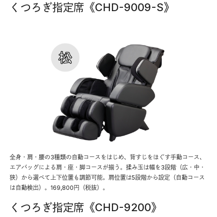
くつろぎ指定席《CHD-9009-S》
全身・肩・腰の3種類の自動コースをはじめ、背すじをほぐす手動コース、
エアバッグによる肩・座・脚コースが揃う。揉み玉は幅を3段階（広・中・
狭）から選べて上下位置も調節可能。肩位置は5段階から設定（自動コース
は自動検出）。169,800円（税抜）。
くつろぎ指定席《CHD-9200》