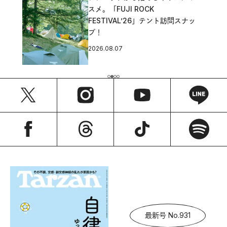
スメ。「FUJI ROCK
FESTIVAL’26」テント訪問スナッ
プ！
2026.08.07
最新号 No.931