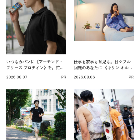
いつもカバンに《アーモンド・
仕事も家事も育児も。日々フル
ブリーズ プロテイン》を。忙し
回転のあなたに 《キリン オルニ
い毎日の簡単コンディショニン
チンPRO》という新習慣。
2026.08.07
PR
2026.08.06
PR
グ習慣。