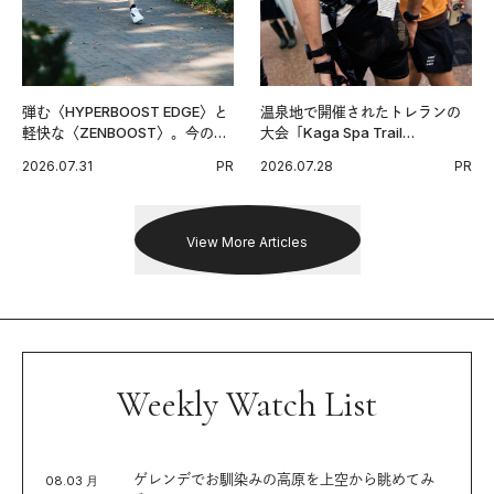
弾む〈HYPERBOOST EDGE〉と
温泉地で開催されたトレランの
軽快な〈ZENBOOST〉。今の時
大会「Kaga Spa Trail
代に寄り添うアディダスが打ち
Endurance 100 by UTMB」。本
2026.07.31
PR
2026.07.28
PR
出した新機軸。
戦を夢見るランナーたちの奮闘
を追った。
View More Articles
Weekly Watch List
ゲレンデでお馴染みの高原を上空から眺めてみ
08.03 月