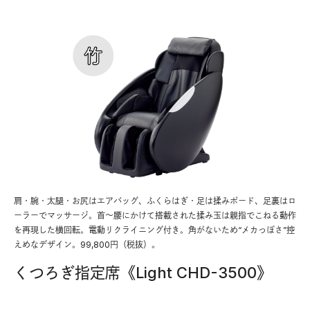
肩・腕・太腿・お尻はエアバッグ、ふくらはぎ・足は揉みボード、足裏はロ
ーラーでマッサージ。首〜腰にかけて搭載された揉み玉は親指でこねる動作
を再現した横回転。電動リクライニング付き。角がないため“メカっぽさ”控
えめなデザイン。99,800円（税抜）。
くつろぎ指定席《Light CHD-3500》