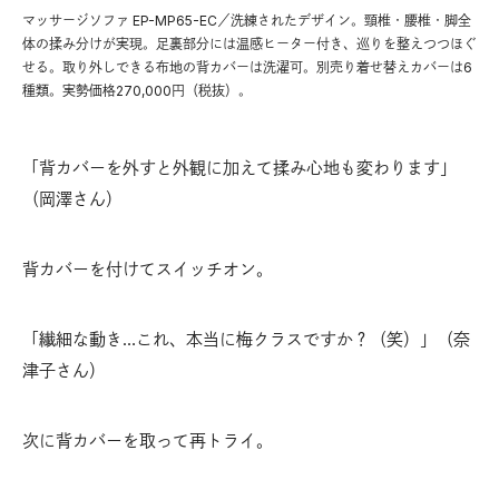
マッサージソファ EP-MP65-EC／洗練されたデザイン。頸椎・腰椎・脚全
体の揉み分けが実現。足裏部分には温感ヒーター付き、巡りを整えつつほぐ
せる。取り外しできる布地の背カバーは洗濯可。別売り着せ替えカバーは6
種類。実勢価格270,000円（税抜）。
「背カバーを外すと外観に加えて揉み心地も変わります」
（岡澤さん）
背カバーを付けてスイッチオン。
「繊細な動き…これ、本当に梅クラスですか？（笑）」（奈
津子さん）
次に背カバーを取って再トライ。