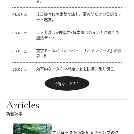
る。
仕事帰りに美術館で涼む、夏の間だけの贅沢なア
08.06 木
ート鑑賞。
よもぎ蒸し×岩盤浴×酵素風呂の良いとこ取りで
08.08 土
温活デビュー。
東京ドームが『スーパーマリオブラザーズ』の世
08.08 土
界に⁉︎
効率的なビタミン補給で夏を快適に乗り切る。
08.08 土
今週なにみる？
Articles
新着記事
フジロックから始めるキャンプのス