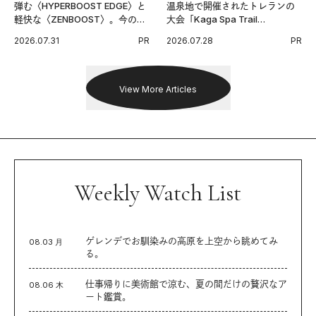
弾む〈HYPERBOOST EDGE〉と
温泉地で開催されたトレランの
軽快な〈ZENBOOST〉。今の時
大会「Kaga Spa Trail
代に寄り添うアディダスが打ち
Endurance 100 by UTMB」。本
2026.07.31
PR
2026.07.28
PR
出した新機軸。
戦を夢見るランナーたちの奮闘
を追った。
View More Articles
Weekly Watch List
ゲレンデでお馴染みの高原を上空から眺めてみ
08.03 月
る。
仕事帰りに美術館で涼む、夏の間だけの贅沢なア
08.06 木
ート鑑賞。