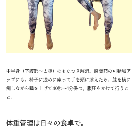
中半身（下腹部〜太腿）のもたつき解消。股関節の可動域ア
ップにも。椅子に浅めに座って手を頭に添えたら、膝を横に
倒しながら踵を上げて40秒〜1分保つ。腹圧をかけて行うこ
と。
体重管理は日々の食卓で。