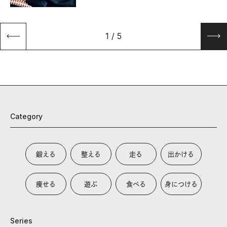
1
/
5
Category
鍛える
整える
走る
出かける
痩せる
遊ぶ
食べる
身につける
Series