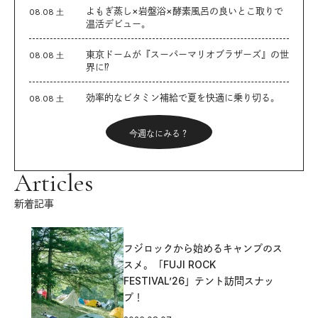
よもぎ蒸し×岩盤浴×酵素風呂の良いとこ取りで
08.08 土
温活デビュー。
東京ドームが『スーパーマリオブラザーズ』の世
08.08 土
界に⁉︎
効率的なビタミン補給で夏を快適に乗り切る。
08.08 土
今週なにみる？
Articles
新着記事
フジロックから始めるキャンプのス
スメ。「FUJI ROCK
FESTIVAL’26」テント訪問スナッ
プ！