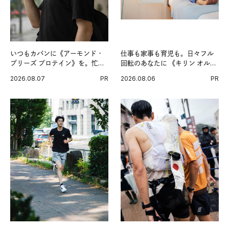
いつもカバンに《アーモンド・
仕事も家事も育児も。日々フル
ブリーズ プロテイン》を。忙し
回転のあなたに 《キリン オルニ
い毎日の簡単コンディショニン
チンPRO》という新習慣。
2026.08.07
PR
2026.08.06
PR
グ習慣。