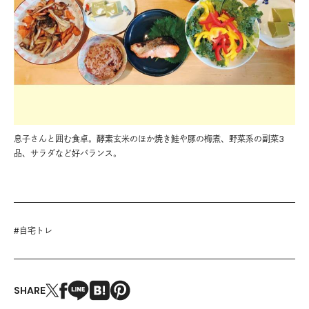
息子さんと囲む食卓。酵素玄米のほか焼き鮭や豚の梅煮、野菜系の副菜3
品、サラダなど好バランス。
#
自宅トレ
SHARE