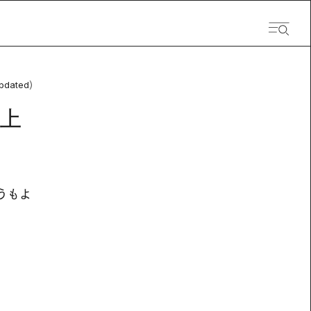
pdated）
上
うもよ