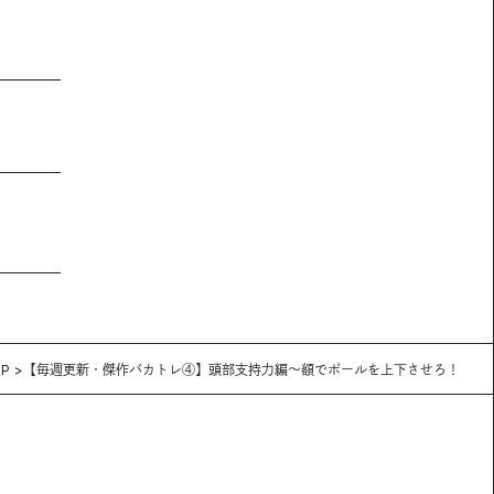
P
【毎週更新・傑作バカトレ④】頭部支持力編〜額でボールを上下させろ！