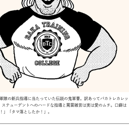
軍隊の新兵指導に当たっていた伝説の鬼軍曹。訳あってバカトレカレッ
。ステューデントへのハードな指導と罵詈雑言は実は愛のムチ。口癖は
！」「タマ落としたか！」。