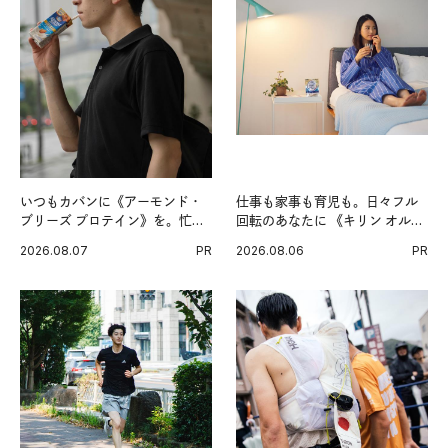
いつもカバンに《アーモンド・
仕事も家事も育児も。日々フル
ブリーズ プロテイン》を。忙し
回転のあなたに 《キリン オルニ
い毎日の簡単コンディショニン
チンPRO》という新習慣。
2026.08.07
PR
2026.08.06
PR
グ習慣。