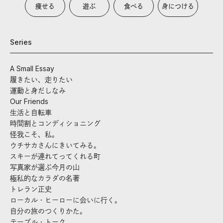
痩せる
遊ぶ
食べる
身につける
Series
A Small Essay
履きたい、走りたい
運動と身だしなみ
Our Friends
生活と自転車
時間割とコンディショニング
怪我こそ、私。
ウチサカさんにきいてみる。
スキーが連れてってくれる町
写真家が選ぶ今月の山
極私的なカラダの名著
トレラン正史
ローカル・ヒーローに会いに行く。
自分の旅のつくりかた。
テーブル・トーク