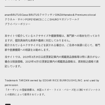
anan
BRUTUS
Casa BRUTUS
クロワッサン
GINZA
Hanako
& Premium
colocal
クウネル・サロン
POPEYE
MCS
こここ
SHURO
マガジンワールド
プライバシーポリシー
本サイトで紹介しているエクササイズや健康情報は、専門家への取材を行っており
ますが、個別具体的な疾病や傷病に対応しておりません。
紹介されているエクササイズなどを試される場合は、ご自身の体調に応じて、専門
家や医療機関への相談をお勧めします。
当サイトでは、2021年3月31日以前更新記事内の掲載商品価格等は特に表示がない
場合は税抜価格、2021年4月1日更新記事内の掲載商品価格は、原則税込価格で表
記しています。
Trademark TARZAN owned by EDGAR RICE BURROUGHS,INC. and used by
permission.
『ターザン』の登録商標は、米国エドガー・ライス・バローズ社と(株)マガジンハウス
との契約によって使用されています。