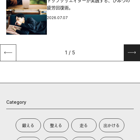
源
トップクリエイターが実践する、ひみつの
疲労回復術。
2026.07.07
1
/
5
Category
鍛える
整える
走る
出かける