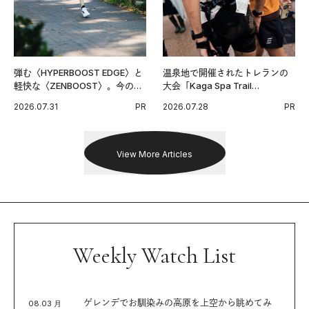
弾む〈HYPERBOOST EDGE〉と
温泉地で開催されたトレランの
軽快な〈ZENBOOST〉。今の時
大会「Kaga Spa Trail
代に寄り添うアディダスが打ち
Endurance 100 by UTMB」。本
2026.07.31
PR
2026.07.28
PR
出した新機軸。
戦を夢見るランナーたちの奮闘
を追った。
View More Articles
Weekly Watch List
ゲレンデでお馴染みの高原を上空から眺めてみ
08.03 月