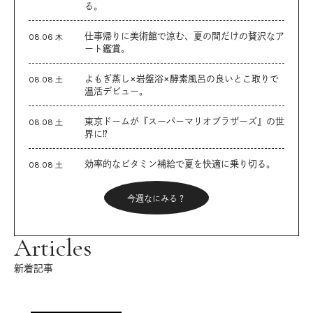
る。
仕事帰りに美術館で涼む、夏の間だけの贅沢なア
08.06 木
ート鑑賞。
よもぎ蒸し×岩盤浴×酵素風呂の良いとこ取りで
08.08 土
温活デビュー。
東京ドームが『スーパーマリオブラザーズ』の世
08.08 土
界に⁉︎
効率的なビタミン補給で夏を快適に乗り切る。
08.08 土
今週なにみる？
Articles
新着記事