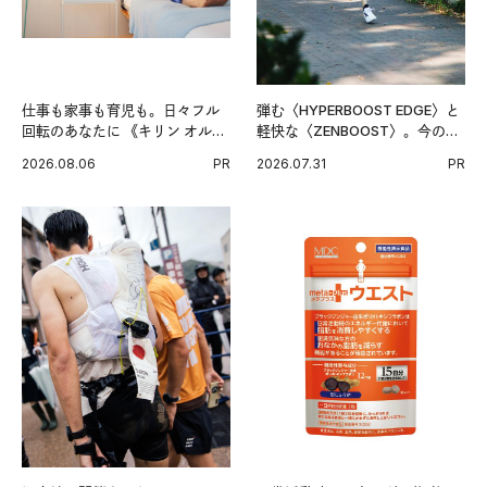
仕事も家事も育児も。日々フル
弾む〈HYPERBOOST EDGE〉と
回転のあなたに 《キリン オルニ
軽快な〈ZENBOOST〉。今の時
チンPRO》という新習慣。
代に寄り添うアディダスが打ち
2026.08.06
PR
2026.07.31
PR
出した新機軸。