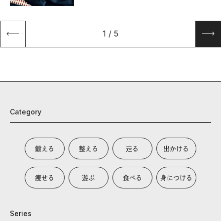
1
/
5
Category
鍛える
整える
走る
出かける
痩せる
遊ぶ
食べる
身につける
Series