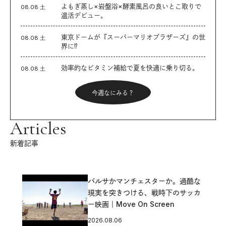
よもぎ蒸し×岩盤浴×酵素風呂の良いとこ取りで
08.08 土
温活デビュー。
東京ドームが『スーパーマリオブラザーズ』の世
08.08 土
界に⁉︎
効率的なビタミン補給で夏を快適に乗り切る。
08.08 土
今週なにみる？
Articles
新着記事
バルサかマンチェスターか。過酷な
現実を突きつける、戦時下のサッカ
ー映画｜Move On Screen
2026.08.06