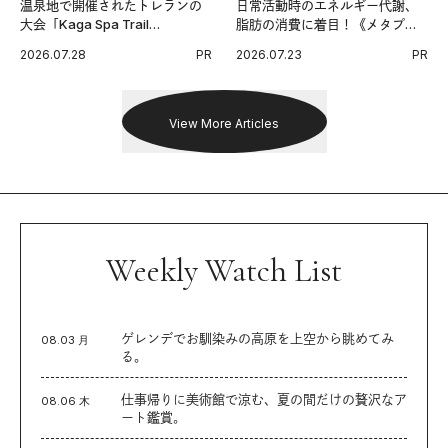
温泉地で開催されたトレランの
日常活動時のエネルギー代謝、
大会「Kaga Spa Trail
脂肪の消費に着目！《メタプラ
Endurance 100 by UTMB」。本
ス ウエスト》で始める体メンテ
2026.07.28
PR
2026.07.23
PR
戦を夢見るランナーたちの奮闘
習慣。
を追った。
View More Articles
Weekly Watch List
ゲレンデでお馴染みの高原を上空から眺めてみ
08.03 月
る。
仕事帰りに美術館で涼む、夏の間だけの贅沢なア
08.06 木
ート鑑賞。