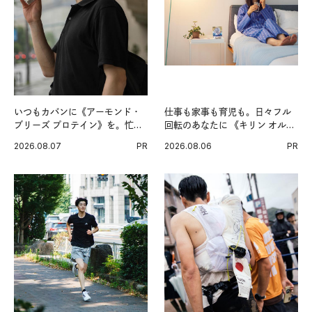
いつもカバンに《アーモンド・
仕事も家事も育児も。日々フル
ブリーズ プロテイン》を。忙し
回転のあなたに 《キリン オルニ
い毎日の簡単コンディショニン
チンPRO》という新習慣。
2026.08.07
PR
2026.08.06
PR
グ習慣。