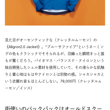
見た目がオーセンティックな〈クレッタルムーセン〉の
《Allgron2.0 Jacket》。“ブルーサファイア”というネーミン
グの色もクラシックでそそられるが、羽織った瞬間きっと誰
もが驚くだろう。バイオマス・バランスド・ナイロンという
独自開発したシェル素材を使用していて、その滑らかな肌触
りと着心地はもはやナイロンとは別物の感。シャカシャカと
いう衣擦れ音もほとんどしない。78,000円（クレッタルム
ーセン／インス）
街使いのバックパックはオールドスクー