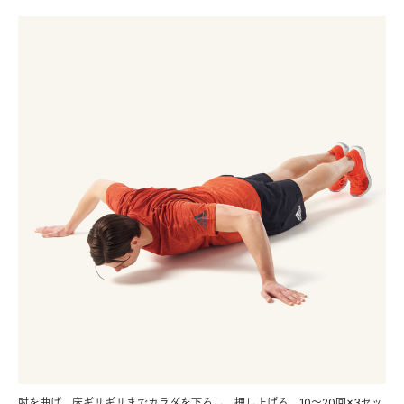
肘を曲げ、床ギリギリまでカラダを下ろし、押し上げる。10～20回×3セッ