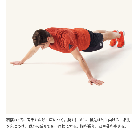
肩幅の2倍に両手を広げて床につく。腕を伸ばし、指先は外に向ける。爪先
を床につけ、頭から踵までを一直線にする。胸を張り、肩甲骨を寄せる。