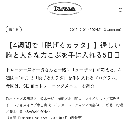
2019.12.01
2024.11.13
鍛える
（
Updated）
【4週間で「脱げるカラダ」】逞しい
胸と大きな力こぶを手に入れる5日目
トレーナー澤木一貴さんと一緒に「ターザン」が考えた、4
週間＝1か月で「脱げるカラダ」を手に入れるプログラム。
今回は、5日目のトレーニングメニューを紹介。
取材・文／坂田滋久、鈴木一朗 撮影／小川朋央 スタイリスト／高島聖
子 ヘア＆メイク／中田真代 イラストレーション／阿部伸二 監修・指導
／澤木一貴（SAWAKI GYM）
（初出『Tarzan』No.768・2019年7月11日発売）