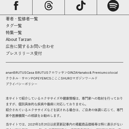
著者・監修者一覧
タグ一覧
特集一覧
About Tarzan
広告に関するお問い合わせ
プレスリリース受付
anan
BRUTUS
Casa BRUTUS
クロワッサン
GINZA
Hanako
& Premium
colocal
クウネル・サロン
POPEYE
MCS
こここ
SHURO
マガジンワールド
プライバシーポリシー
本サイトで紹介しているエクササイズや健康情報は、専門家への取材を行っており
ますが、個別具体的な疾病や傷病に対応しておりません。
紹介されているエクササイズなどを試される場合は、ご自身の体調に応じて、専門
家や医療機関への相談をお勧めします。
当サイトでは、2021年3月31日以前更新記事内の掲載商品価格等は特に表示がない