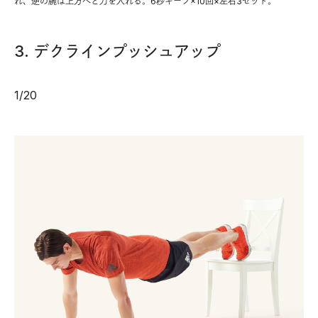
れ、逆の腕は上方へと力を入れる。6秒キープ×10回×左右3セット。
3. デクラインプッシュアップ
1
/
20