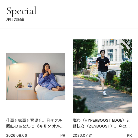
Special
注目の記事
仕事も家事も育児も。日々フル
弾む〈HYPERBOOST EDGE〉と
回転のあなたに 《キリン オルニ
軽快な〈ZENBOOST〉。今の時
チンPRO》という新習慣。
代に寄り添うアディダスが打ち
2026.08.06
PR
2026.07.31
PR
出した新機軸。