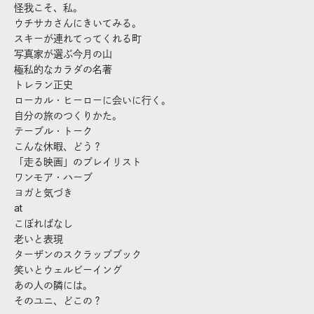
怪我こそ、私。
ウチサカさんにきいてみる。
スキーが連れてってくれる町
写真家が選ぶ今月の山
極私的なカラダの名著
トレラン正史
ローカル・ヒーローに会いに行く。
自分の旅のつくりかた。
テーブル・トーク
こんな休暇、どう？
「走る映画」のプレイリスト
ワンモア・ハーブ
ヨガと気づき
at
こぼればなし
老いと表現
ターザンのスクラップブック
笑いとウェルビーイング
あの人の隣には。
そのユニ、どこの？