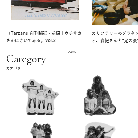
『Tarzan』創刊秘話・前編｜ウチサカ
カリフラワーのグラタ
さんにきいてみる。Vol.2
ら、森健さんと“足の裏
える。｜麻生要一郎の
ク
Category
カテゴリー