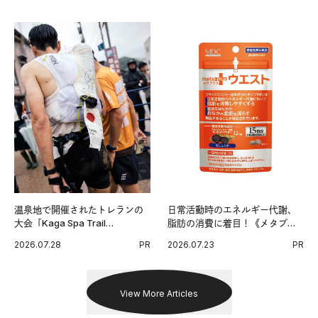
温泉地で開催されたトレランの
日常活動時のエネルギー代謝、
大会「Kaga Spa Trail
脂肪の消費に着目！《メタプラ
Endurance 100 by UTMB」。本
ス ウエスト》で始める体メンテ
2026.07.28
PR
2026.07.23
PR
戦を夢見るランナーたちの奮闘
習慣。
を追った。
View More Articles