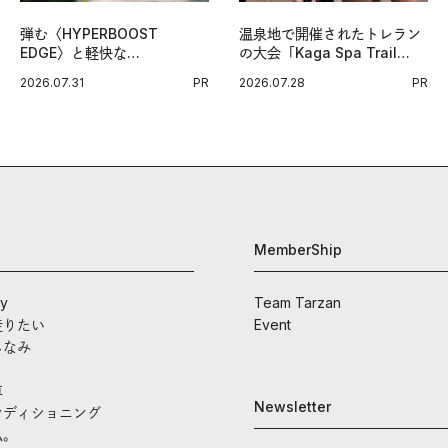
弾む〈HYPERBOOST
温泉地で開催されたトレラン
EDGE〉と軽快な
の大会「Kaga Spa Trail
〈ZENBOOST〉。今の時代
Endurance 100 by
2026.07.31
PR
2026.07.28
PR
に寄り添うアディダスが打ち
UTMB」。本戦を夢見るラン
出した新機軸。
ナーたちの奮闘を追った。
MemberShip
ay
Team Tarzan
走りたい
Event
しなみ
車
Newsletter
ンディショニング
私。