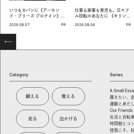
いつもカバンに《アーモン
仕事も家事も育児も。日々フ
ド・ブリーズ プロテイン》
ル回転のあなたに 《キリン
を。忙しい毎日の簡単コンデ
オルニチンPRO》という新習
2026.08.07
PR
2026.08.06
PR
ィショニング習慣。
慣。
Category
Series
A Small Ess
鍛える
整える
履きたい、
運動と身だ
Our Friends
生活と自転
走る
出かける
時間割とコ
怪我こそ、