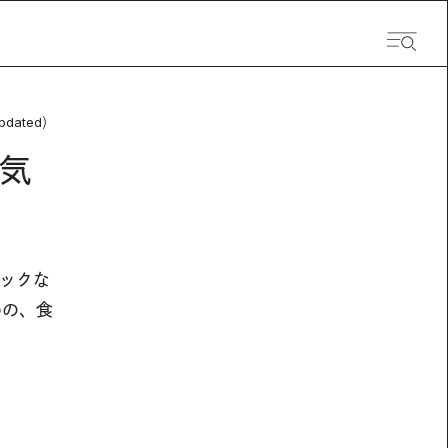
pdated）
気
アックな
めの、食