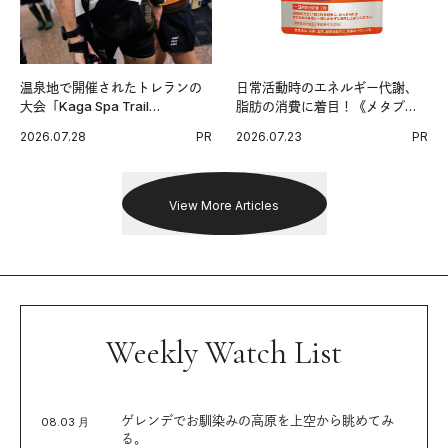
温泉地で開催されたトレランの
日常活動時のエネルギー代謝、
大会「Kaga Spa Trail
脂肪の消費に着目！《メタプラ
Endurance 100 by UTMB」。本
ス ウエスト》で始める体メンテ
2026.07.28
PR
2026.07.23
PR
戦を夢見るランナーたちの奮闘
習慣。
を追った。
View More Articles
Weekly Watch List
ゲレンデでお馴染みの高原を上空から眺めてみ
08.03 月
る。