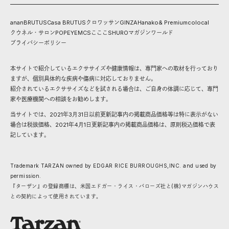
anan
BRUTUS
Casa BRUTUS
クロワッサン
GINZA
Hanako
& Premium
colocal
クウネル・サロン
POPEYE
MCS
こここ
SHURO
マガジンワールド
プライバシーポリシー
本サイトで紹介しているエクササイズや健康情報は、専門家への取材を行っており
ますが、個別具体的な疾病や傷病に対応しておりません。
紹介されているエクササイズなどを試される場合は、ご自身の体調に応じて、専門
家や医療機関への相談をお勧めします。
当サイトでは、2021年3月31日以前更新記事内の掲載商品価格等は特に表示がない
場合は税抜価格、2021年4月1日更新記事内の掲載商品価格は、原則税込価格で表
記しています。
Trademark TARZAN owned by EDGAR RICE BURROUGHS,INC. and used by
permission.
『ターザン』の登録商標は、米国エドガー・ライス・バローズ社と(株)マガジンハウス
との契約によって使用されています。