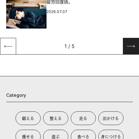
疲労回復術。
2026.07.07
1
/
5
Category
鍛える
整える
走る
出かける
痩せる
遊ぶ
食べる
身につける