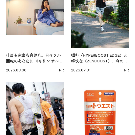
仕事も家事も育児も。日々フル
弾む〈HYPERBOOST EDGE〉と
回転のあなたに 《キリン オルニ
軽快な〈ZENBOOST〉。今の時
チンPRO》という新習慣。
代に寄り添うアディダスが打ち
2026.08.06
PR
2026.07.31
PR
出した新機軸。