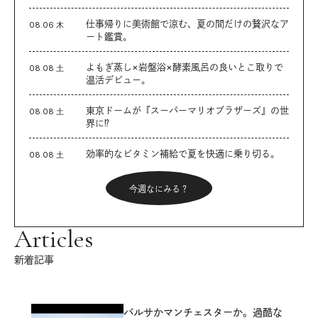
仕事帰りに美術館で涼む、夏の間だけの贅沢なア
08.06 木
ート鑑賞。
よもぎ蒸し×岩盤浴×酵素風呂の良いとこ取りで
08.08 土
温活デビュー。
東京ドームが『スーパーマリオブラザーズ』の世
08.08 土
界に⁉︎
効率的なビタミン補給で夏を快適に乗り切る。
08.08 土
今週なにみる？
Articles
新着記事
バルサかマンチェスターか。過酷な