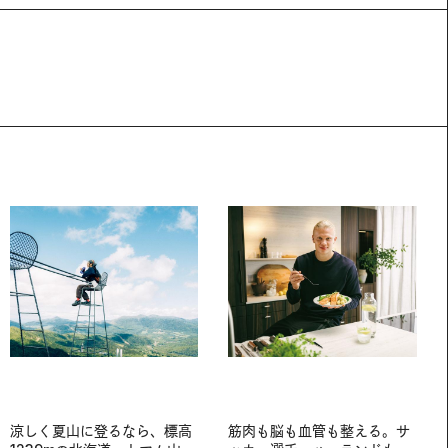
涼しく夏山に登るなら、標高
筋肉も脳も血管も整える。サ