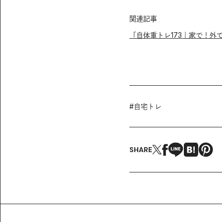
関連記事
「自体重トレ173｜家で！外で！
#
自宅トレ
SHARE