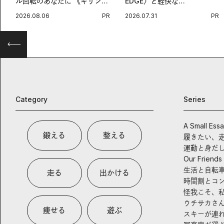
ル回転のあなたに 《キリン
EDGE〉と軽快な
オルニチンPRO》という新習
〈ZENBOOST〉。今の時代
2026.08.06
PR
2026.07.31
PR
慣。
に寄り添うアディダスが打ち
出した新機軸。
Category
Series
A Small Ess
鍛える
整える
履きたい、
運動と身だ
Our Friends
生活と自転
走る
出かける
時間割とコ
怪我こそ、
ウチサカさ
痩せる
遊ぶ
スキーが連