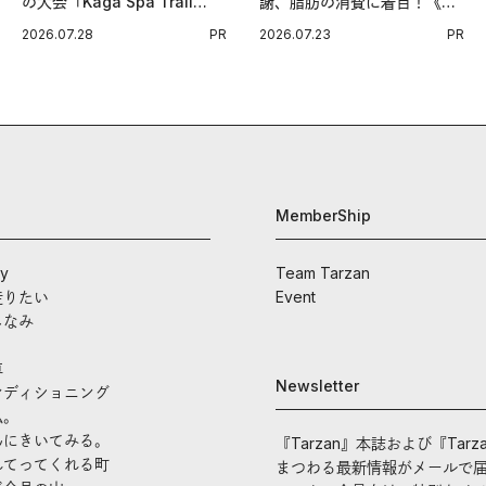
の大会「Kaga Spa Trail
謝、脂肪の消費に着目！《メ
Endurance 100 by
タプラス ウエスト》で始める
2026.07.28
PR
2026.07.23
PR
UTMB」。本戦を夢見るラン
体メンテ習慣。
ナーたちの奮闘を追った。
MemberShip
ay
Team Tarzan
走りたい
Event
しなみ
車
Newsletter
ンディショニング
私。
んにきいてみる。
『Tarzan』本誌および『Tarz
れてってくれる町
まつわる最新情報がメールで