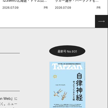
1239mの北海道・トマム山で
ッカー選手・ハーランドも注
旅登山へ。
目する、ノルウェーサーモン
2026.07.09
PR
2026.07.09
PR
＆サバの“最強アスリート
食”。
最新号 No.931
an Web』に
届く。ニュー