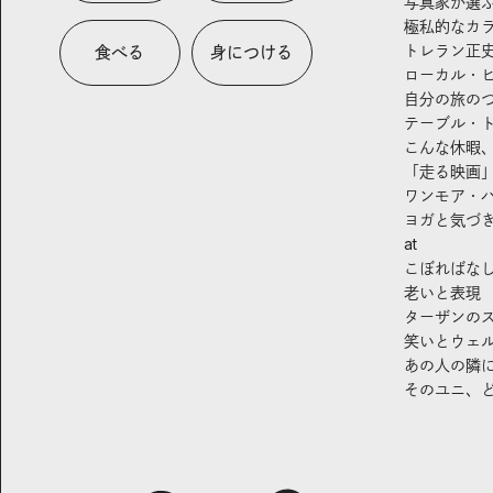
写真家が選
極私的なカ
トレラン正
食べる
身につける
ローカル・
自分の旅の
テーブル・
こんな休暇
「走る映画
ワンモア・
ヨガと気づ
at
こぼればな
老いと表現
ターザンの
笑いとウェ
あの人の隣
そのユニ、