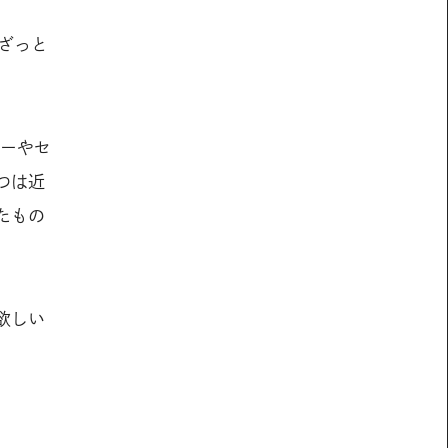
ざっと
カーやセ
つは近
たもの
欲しい