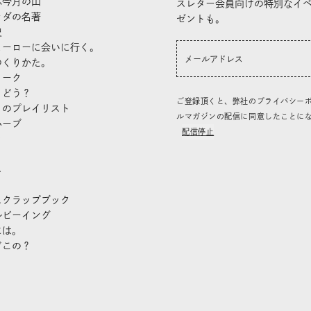
ぶ今月の山
スレター会員向けの特別なイ
ラダの名著
ゼントも。
史
ヒーローに会いに行く。
つくりかた。
トーク
、どう？
ご登録頂くと、弊社のプライバシー
」のプレイリスト
ルマガジンの配信に同意したことに
ハーブ
配信停止
き
し
スクラップブック
ルビーイング
には。
どこの？