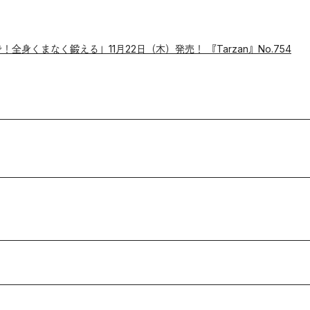
全身くまなく鍛える」11月22日（木）発売！ 『Tarzan』No.754