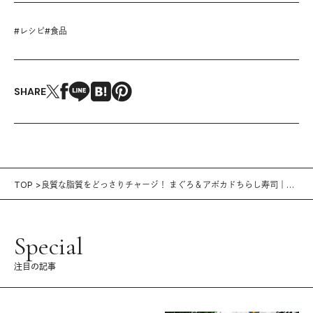
#
レシピ
#
食品
SHARE
TOP
良質な脂質をどっさりチャージ！ まぐろ＆アボカドちらし寿司｜週
末リセットブランチ vol.12
Special
注目の記事