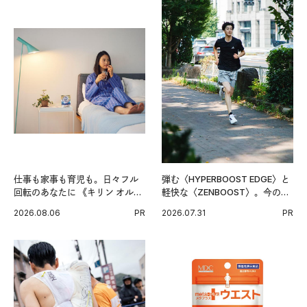
仕事も家事も育児も。日々フル
弾む〈HYPERBOOST EDGE〉と
回転のあなたに 《キリン オルニ
軽快な〈ZENBOOST〉。今の時
チンPRO》という新習慣。
代に寄り添うアディダスが打ち
2026.08.06
PR
2026.07.31
PR
出した新機軸。