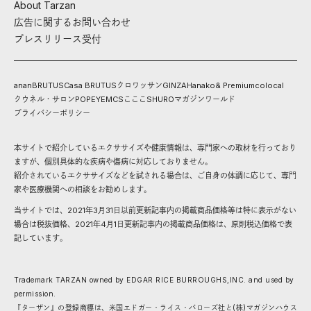
About Tarzan
広告に関するお問い合わせ
プレスリリース受付
anan
BRUTUS
Casa BRUTUS
クロワッサン
GINZA
Hanako
& Premium
colocal
クウネル・サロン
POPEYE
MCS
こここ
SHURO
マガジンワールド
プライバシーポリシー
本サイトで紹介しているエクササイズや健康情報は、専門家への取材を行っており
ますが、個別具体的な疾病や傷病に対応しておりません。
紹介されているエクササイズなどを試される場合は、ご自身の体調に応じて、専門
家や医療機関への相談をお勧めします。
当サイトでは、2021年3月31日以前更新記事内の掲載商品価格等は特に表示がない
場合は税抜価格、2021年4月1日更新記事内の掲載商品価格は、原則税込価格で表
記しています。
Trademark TARZAN owned by EDGAR RICE BURROUGHS,INC. and used by
permission.
『ターザン』の登録商標は、米国エドガー・ライス・バローズ社と(株)マガジンハウス