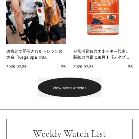
温泉地で開催されたトレランの
日常活動時のエネルギー代謝、
大会「Kaga Spa Trail
脂肪の消費に着目！《メタプラ
Endurance 100 by UTMB」。本
ス ウエスト》で始める体メンテ
2026.07.28
PR
2026.07.23
PR
戦を夢見るランナーたちの奮闘
習慣。
を追った。
View More Articles
Weekly Watch List