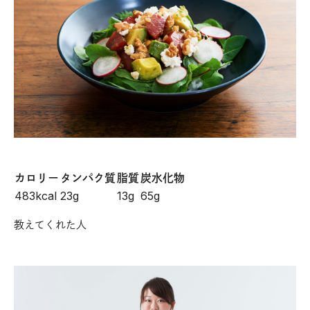
カロリー
タンパク質
脂質
炭水化物
483kcal
23g
13g
65g
教えてくれた人