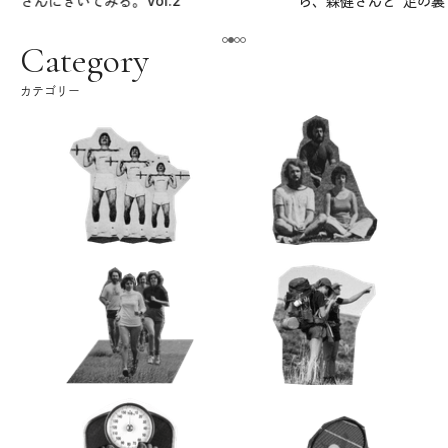
さんにきいてみる。Vol.2
ら、森健さんと“足の裏
える。｜麻生要一郎の
ク
Category
カテゴリー