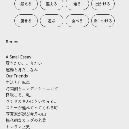
鍛える
整える
走る
出かける
痩せる
遊ぶ
食べる
身につける
Series
A Small Essay
履きたい、走りたい
運動と身だしなみ
Our Friends
生活と自転車
時間割とコンディショニング
怪我こそ、私。
ウチサカさんにきいてみる。
スキーが連れてってくれる町
写真家が選ぶ今月の山
極私的なカラダの名著
トレラン正史