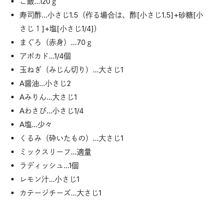
ご飯…120ｇ
寿司酢…小さじ1.5（作る場合は、酢[小さじ1.5]+砂糖[小
さじ１]+塩[小さじ1/4]）
まぐろ（赤身）…70ｇ
アボカド…1/4個
玉ねぎ（みじん切り）…大さじ1
A醤油…小さじ2
Aみりん…大さじ1
Aわさび…小さじ1/4
A塩…少々
くるみ（砕いたもの）…大さじ1
ミックスリーフ…適量
ラディッシュ…1個
レモン汁…小さじ1
カテージチーズ…大さじ1