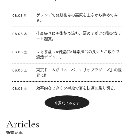
ゲレンデでお馴染みの高原を上空から眺めてみ
08.03 月
る。
仕事帰りに美術館で涼む、夏の間だけの贅沢なア
08.06 木
ート鑑賞。
よもぎ蒸し×岩盤浴×酵素風呂の良いとこ取りで
08.08 土
温活デビュー。
東京ドームが『スーパーマリオブラザーズ』の世
08.08 土
界に⁉︎
効率的なビタミン補給で夏を快適に乗り切る。
08.08 土
今週なにみる？
Articles
新着記事