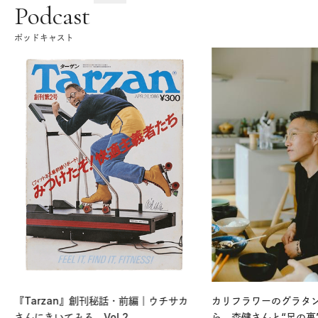
Podcast
ポッドキャスト
『Tarzan』創刊秘話・前編｜ウチサカ
カリフラワーのグラタ
さんにきいてみる。Vol.2
ら、森健さんと“足の裏