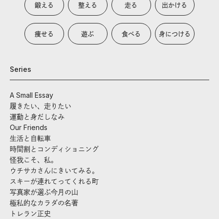
鍛える
整える
走る
出かける
痩せる
遊ぶ
食べる
身につける
Series
A Small Essay
履きたい、走りたい
運動と身だしなみ
Our Friends
生活と自転車
時間割とコンディショニング
怪我こそ、私。
ウチサカさんにきいてみる。
スキーが連れてってくれる町
写真家が選ぶ今月の山
極私的なカラダの名著
トレラン正史