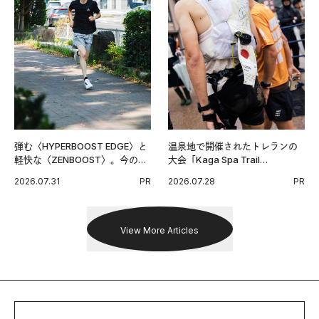
弾む〈HYPERBOOST EDGE〉と
温泉地で開催されたトレランの
軽快な〈ZENBOOST〉。今の時
大会「Kaga Spa Trail
代に寄り添うアディダスが打ち
Endurance 100 by UTMB」。本
2026.07.31
PR
2026.07.28
PR
出した新機軸。
戦を夢見るランナーたちの奮闘
を追った。
View More Articles