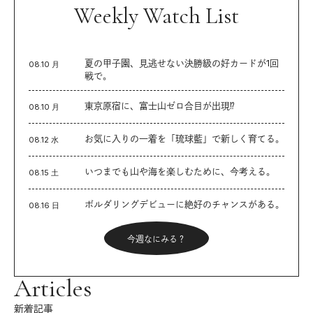
Weekly Watch List
夏の甲子園、見逃せない決勝級の好カードが1回
08.10 月
戦で。
東京原宿に、富士山ゼロ合目が出現⁉︎
08.10 月
お気に入りの一着を「琉球藍」で新しく育てる。
08.12 水
いつまでも山や海を楽しむために、今考える。
08.15 土
ボルダリングデビューに絶好のチャンスがある。
08.16 日
今週なにみる？
Articles
新着記事