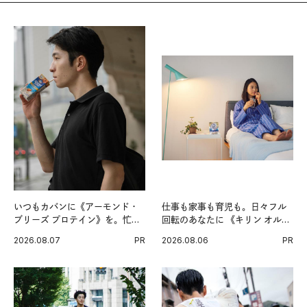
いつもカバンに《アーモンド・
仕事も家事も育児も。日々フル
ブリーズ プロテイン》を。忙し
回転のあなたに 《キリン オルニ
い毎日の簡単コンディショニン
チンPRO》という新習慣。
2026.08.07
PR
2026.08.06
PR
グ習慣。