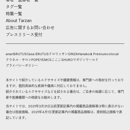
タグ一覧
特集一覧
About Tarzan
広告に関するお問い合わせ
プレスリリース受付
anan
BRUTUS
Casa BRUTUS
クロワッサン
GINZA
Hanako
& Premium
colocal
クウネル・サロン
POPEYE
MCS
こここ
SHURO
マガジンワールド
プライバシーポリシー
本サイトで紹介しているエクササイズや健康情報は、専門家への取材を行っており
ますが、個別具体的な疾病や傷病に対応しておりません。
紹介されているエクササイズなどを試される場合は、ご自身の体調に応じて、専門
家や医療機関への相談をお勧めします。
当サイトでは、2021年3月31日以前更新記事内の掲載商品価格等は特に表示がない
場合は税抜価格、2021年4月1日更新記事内の掲載商品価格は、原則税込価格で表
記しています。