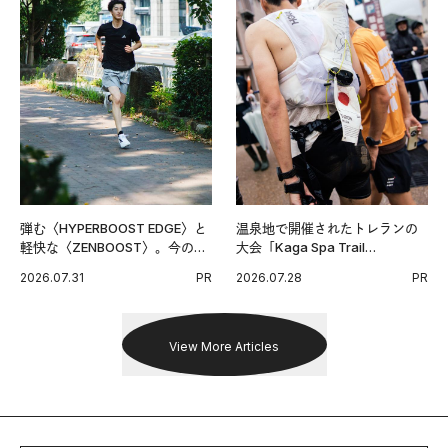
弾む〈HYPERBOOST EDGE〉と
温泉地で開催されたトレランの
軽快な〈ZENBOOST〉。今の時
大会「Kaga Spa Trail
代に寄り添うアディダスが打ち
Endurance 100 by UTMB」。本
2026.07.31
PR
2026.07.28
PR
出した新機軸。
戦を夢見るランナーたちの奮闘
を追った。
View More Articles