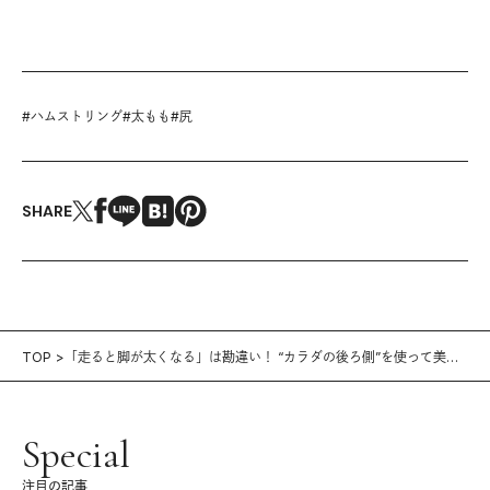
#
ハムストリング
#
太もも
#
尻
SHARE
TOP
「走ると脚が太くなる」は勘違い！ “カラダの後ろ側”を使って美脚
＆美尻を作ろう
Special
注目の記事