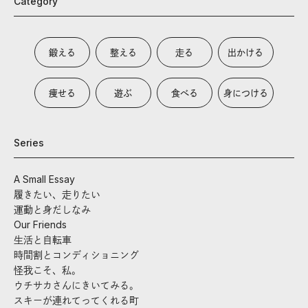
Category
鍛える
整える
走る
出かける
痩せる
遊ぶ
食べる
身につける
Series
A Small Essay
履きたい、走りたい
運動と身だしなみ
Our Friends
生活と自転車
時間割とコンディショニング
怪我こそ、私。
ウチサカさんにきいてみる。
スキーが連れてってくれる町