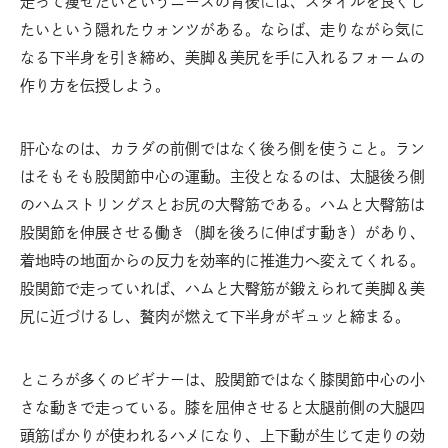
走って痩せたいというニーズの背後には、スタイルを良くし
たいという隠れたウォンツがある。ならば、走りながら気に
なる下半身を引き締め、美脚＆美尻を手に入れるフォームの
作り方を伝授しよう。
肝心なのは、カラダの前側ではなく後ろ側を使うこと。ラン
はそもそも股関節中心の運動。主役となるのは、太腿後ろ側
のハムストリングスとお尻の大臀筋である。ハムと大臀筋は
股関節を伸展させる働き（脚を後ろに伸ばす動き）があり、
着地時の地面からの反力を効率的に推進力へ変えてくれる。
股関節で走っていれば、ハムと大臀筋が鍛えられて美脚＆美
尻に近づけるし、贅肉が燃えて下半身がギュッと締まる。
ところが多くのビギナーは、股関節ではなく膝関節中心の小
さな動きで走っている。膝を屈伸させると太腿前側の大腿四
頭筋ばかりが使われるハメになり、上下動が生じて走りの効