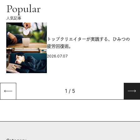
Popular
人気記事
源
トップクリエイターが実践する、ひみつの
疲労回復術。
2026.07.07
1
/
5