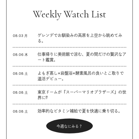
Weekly Watch List
ゲレンデでお馴染みの高原を上空から眺めてみ
08.03 月
る。
仕事帰りに美術館で涼む、夏の間だけの贅沢なア
08.06 木
ート鑑賞。
よもぎ蒸し×岩盤浴×酵素風呂の良いとこ取りで
08.08 土
温活デビュー。
東京ドームが『スーパーマリオブラザーズ』の世
08.08 土
界に⁉︎
効率的なビタミン補給で夏を快適に乗り切る。
08.08 土
今週なにみる？