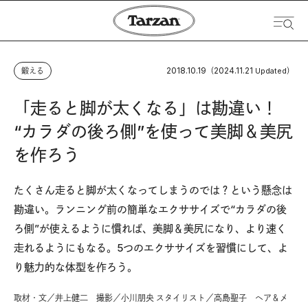
2018.10.19
2024.11.21
鍛える
（
Updated）
「走ると脚が太くなる」は勘違い！
“カラダの後ろ側”を使って美脚＆美尻
を作ろう
たくさん走ると脚が太くなってしまうのでは？という懸念は
勘違い。ランニング前の簡単なエクササイズで“カラダの後
ろ側”が使えるように慣れば、美脚＆美尻になり、より速く
走れるようにもなる。5つのエクササイズを習慣にして、よ
り魅力的な体型を作ろう。
取材・文／井上健二 撮影／小川朋央 スタイリスト／高島聖子 ヘア＆メ