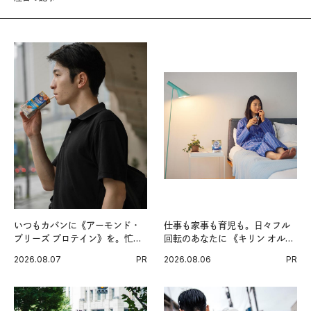
いつもカバンに《アーモンド・
仕事も家事も育児も。日々フル
ブリーズ プロテイン》を。忙し
回転のあなたに 《キリン オルニ
い毎日の簡単コンディショニン
チンPRO》という新習慣。
2026.08.07
PR
2026.08.06
PR
グ習慣。