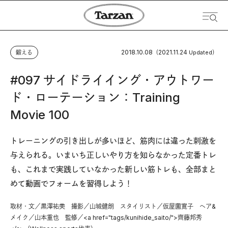
2018.10.08
2021.11.24
鍛える
（
Updated）
#097 サイドライイング・アウトワー
ド・ローテーション：Training
Movie 100
トレーニングの引き出しが多いほど、筋肉には違った刺激を
与えられる。いまいち正しいやり方を知らなかった定番トレ
も、これまで実践していなかった新しい筋トレも、全部まと
めて動画でフォームを習得しよう！
取材・文／黒澤祐美 撮影／山城健朗 スタイリスト／仮屋薗寛子 ヘア&
メイク／山本重也 監修／<a href="tags/kunihide_saito/">齊藤邦秀