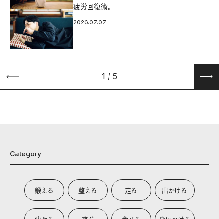
疲労回復術。
2026.07.07
1
/
5
Category
鍛える
整える
走る
出かける
痩せる
遊ぶ
食べる
身につける