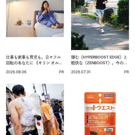
仕事も家事も育児も。日々フル
弾む〈HYPERBOOST EDGE〉と
回転のあなたに 《キリン オルニ
軽快な〈ZENBOOST〉。今の時
チンPRO》という新習慣。
代に寄り添うアディダスが打ち
2026.08.06
PR
2026.07.31
PR
出した新機軸。