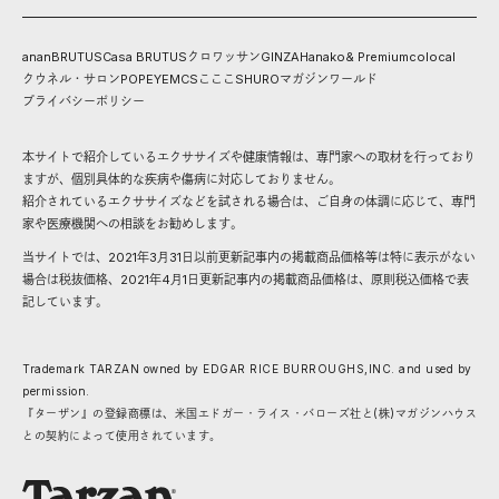
anan
BRUTUS
Casa BRUTUS
クロワッサン
GINZA
Hanako
& Premium
colocal
クウネル・サロン
POPEYE
MCS
こここ
SHURO
マガジンワールド
プライバシーポリシー
本サイトで紹介しているエクササイズや健康情報は、専門家への取材を行っており
ますが、個別具体的な疾病や傷病に対応しておりません。
紹介されているエクササイズなどを試される場合は、ご自身の体調に応じて、専門
家や医療機関への相談をお勧めします。
当サイトでは、2021年3月31日以前更新記事内の掲載商品価格等は特に表示がない
場合は税抜価格、2021年4月1日更新記事内の掲載商品価格は、原則税込価格で表
記しています。
Trademark TARZAN owned by EDGAR RICE BURROUGHS,INC. and used by
permission.
『ターザン』の登録商標は、米国エドガー・ライス・バローズ社と(株)マガジンハウス
との契約によって使用されています。