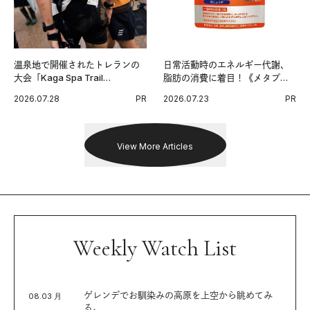
温泉地で開催されたトレランの
日常活動時のエネルギー代謝、
大会「Kaga Spa Trail
脂肪の消費に着目！《メタプラ
Endurance 100 by UTMB」。本
ス ウエスト》で始める体メンテ
2026.07.28
PR
2026.07.23
PR
戦を夢見るランナーたちの奮闘
習慣。
を追った。
View More Articles
Weekly Watch List
ゲレンデでお馴染みの高原を上空から眺めてみ
08.03 月
る。