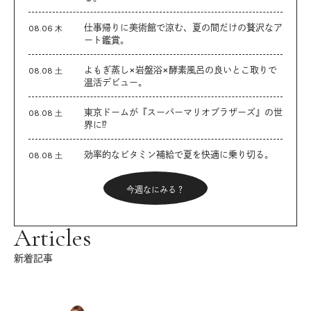
仕事帰りに美術館で涼む、夏の間だけの贅沢なア
08.06 木
ート鑑賞。
よもぎ蒸し×岩盤浴×酵素風呂の良いとこ取りで
08.08 土
温活デビュー。
東京ドームが『スーパーマリオブラザーズ』の世
08.08 土
界に⁉︎
効率的なビタミン補給で夏を快適に乗り切る。
08.08 土
今週なにみる？
Articles
新着記事