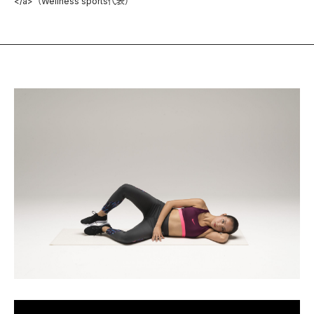
</a>（Wellness sports代表）