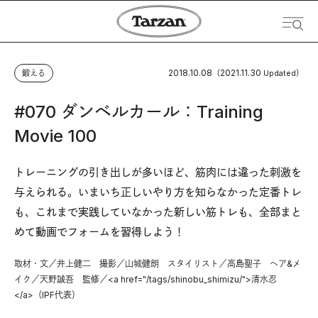
2018.10.08
2021.11.30
鍛える
（
Updated）
#070 ダンベルカール：Training
Movie 100
トレーニングの引き出しが多いほど、筋肉には違った刺激を
与えられる。いまいち正しいやり方を知らなかった定番トレ
も、これまで実践していなかった新しい筋トレも、全部まと
めて動画でフォームを習得しよう！
取材・文／井上健二 撮影／山城健朗 スタイリスト／高島聖子 ヘア&メ
イク／天野誠吾 監修／<a href="/tags/shinobu_shimizu/">清水忍
</a>（IPF代表）