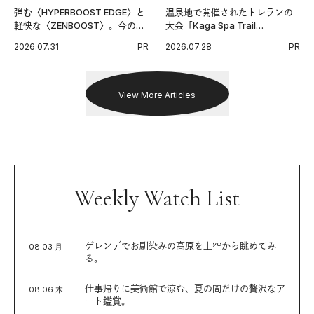
弾む〈HYPERBOOST EDGE〉と
温泉地で開催されたトレランの
軽快な〈ZENBOOST〉。今の時
大会「Kaga Spa Trail
代に寄り添うアディダスが打ち
Endurance 100 by UTMB」。本
2026.07.31
PR
2026.07.28
PR
出した新機軸。
戦を夢見るランナーたちの奮闘
を追った。
View More Articles
Weekly Watch List
ゲレンデでお馴染みの高原を上空から眺めてみ
08.03 月
る。
仕事帰りに美術館で涼む、夏の間だけの贅沢なア
08.06 木
ート鑑賞。