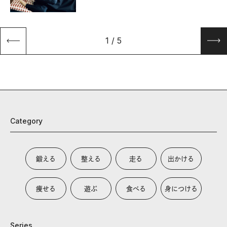
1
/
5
Category
鍛える
整える
走る
出かける
痩せる
遊ぶ
食べる
身につける
Series