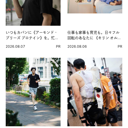
いつもカバンに《アーモンド・
仕事も家事も育児も。日々フル
ブリーズ プロテイン》を。忙し
回転のあなたに 《キリン オルニ
い毎日の簡単コンディショニン
チンPRO》という新習慣。
2026.08.07
PR
2026.08.06
PR
グ習慣。