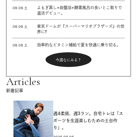
よもぎ蒸し×岩盤浴×酵素風呂の良いとこ取りで
08.08 土
温活デビュー。
東京ドームが『スーパーマリオブラザーズ』の世
08.08 土
界に⁉︎
効率的なビタミン補給で夏を快適に乗り切る。
08.08 土
今週なにみる？
Articles
新着記事
週4柔術、週3ラン。自宅トレは「ス
ポーツを生涯楽しむための土台作
り」。