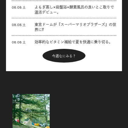
よもぎ蒸し×岩盤浴×酵素風呂の良いとこ取りで
08.08 土
温活デビュー。
東京ドームが『スーパーマリオブラザーズ』の世
08.08 土
界に⁉︎
効率的なビタミン補給で夏を快適に乗り切る。
08.08 土
今週なにみる？
Articles
新着記事
フジロックから始めるキャンプのス
スメ。「FUJI ROCK
FESTIVAL’26」テント訪問スナッ
プ！