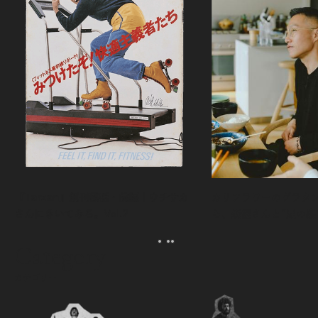
『Tarzan』創刊秘話・前編｜ウチサカ
カリフラワーのグラタ
さんにきいてみる。Vol.2
ら、森健さんと“足の裏
える。｜麻生要一郎の
ク
Category
カテゴリー