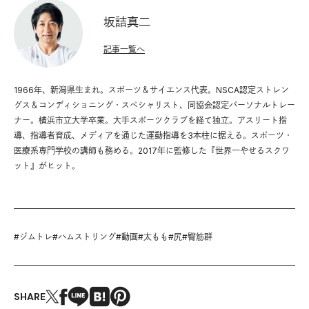
坂詰真二
記事一覧へ
1966年、新潟県生まれ。スポーツ＆サイエンス代表。NSCA認定ストレン
グス＆コンディショニング・スペシャリスト、同協会認定パーソナルトレー
ナー。横浜市立大学卒業。大手スポーツクラブを経て独立。アスリート指
導、指導者育成、メディアを通じた運動指導を3本柱に据える。スポーツ・
医療系専門学校の講師も務める。2017年に監修した『世界一やせるスクワ
ット』がヒット。
#
ジムトレ
#
ハムストリング
#
動画
#
太もも
#
尻
#
臀筋群
SHARE