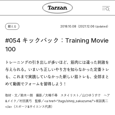
2018.10.08
2021.12.06
鍛える
（
Updated）
#054 キックバック：Training Movie
100
トレーニングの引き出しが多いほど、筋肉には違った刺激を
与えられる。いまいち正しいやり方を知らなかった定番トレ
も、これまで実践していなかった新しい筋トレも、全部まと
めて動画でフォームを習得しよう！
取材・文／鈴木一朗 撮影／大嶋千尋 スタイリスト／山口ゆうすけ ヘア
&メイク／村田真弓 監修／<a href="/tags/shinji_sakazume/">坂詰真二
</a>（スポーツ&サイエンス代表）