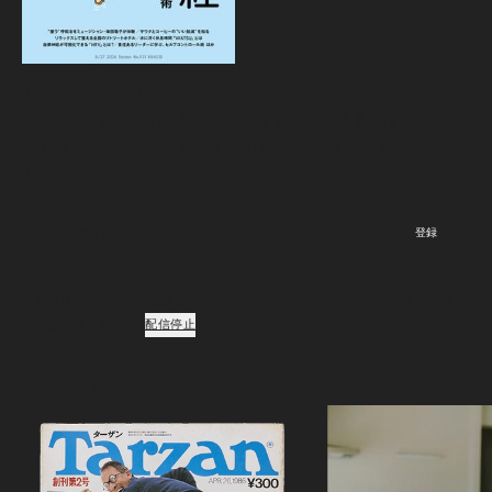
Newsletter
『Tarzan』本誌および『Tarzan Web』にまつわる最新情報がメー
ルで届く。ニュースレター会員向けの特別なイベント・プレゼン
トも。
登録
ご登録頂くと、弊社のプライバシーポリシーとメールマガジンの配信に同意し
たことになります。
配信停止
Podcast
ポッドキャスト