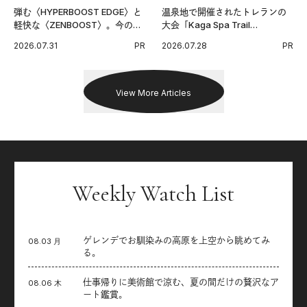
弾む〈HYPERBOOST EDGE〉と
温泉地で開催されたトレランの
軽快な〈ZENBOOST〉。今の時
大会「Kaga Spa Trail
代に寄り添うアディダスが打ち
Endurance 100 by UTMB」。本
2026.07.31
PR
2026.07.28
PR
出した新機軸。
戦を夢見るランナーたちの奮闘
を追った。
View More Articles
Weekly Watch List
ゲレンデでお馴染みの高原を上空から眺めてみ
08.03 月
る。
仕事帰りに美術館で涼む、夏の間だけの贅沢なア
08.06 木
ート鑑賞。