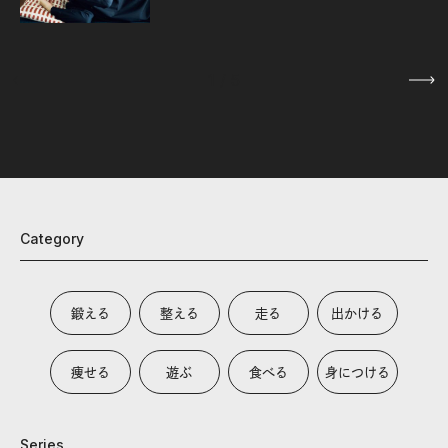
1
/
5
Category
鍛える
整える
走る
出かける
痩せる
遊ぶ
食べる
身につける
Series