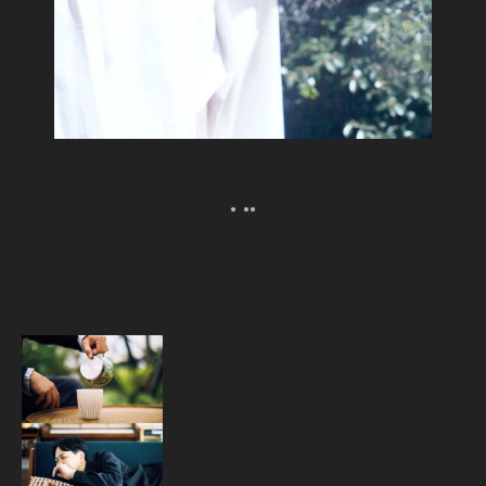
ウェルビーイングな紫外線との向き合い方。
Popular
人気記事
源
トップクリエイターが実践する、ひみつの
疲労回復術。
2026.07.07