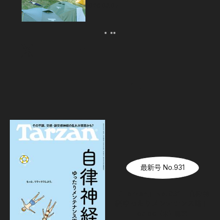
2026.08.07
最新号 No.931
『Tarzan』No.931「自律神
経ゆったりメンテナンス術」
08.06（木）
発売