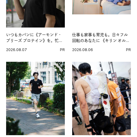
いつもカバンに《アーモンド・
仕事も家事も育児も。日々フル
ブリーズ プロテイン》を。忙し
回転のあなたに 《キリン オルニ
い毎日の簡単コンディショニン
チンPRO》という新習慣。
2026.08.07
PR
2026.08.06
PR
グ習慣。