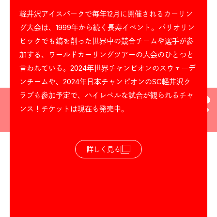
軽井沢アイスパークで毎年12月に開催されるカーリン
12.09 月
グ大会は、1999年から続く長寿イベント。パリオリン
〈THREE〉"THE SCENTED GARDEN"
ピックでも鎬を削った世界中の競合チームや選手が参
加する、ワールドカーリングツアーの大会のひとつと
12.10 火
言われている。2024年世界チャンピオンのスウェーデ
フードインク・ポストコロナ
ンチームや、2024年日本チャンピオンのSC軽井沢ク
Pick Up
ラブも参加予定で、ハイレベルな試合が観られるチャ
12.13 金
ンス！チケットは現在も発売中。
軽井沢国際カーリング
12.13 金
詳しく見る
〈パタゴニア〉の自然酒イベントに参加する
12.14 土
ぼくとパパ、約束の週末