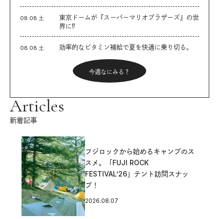
東京ドームが『スーパーマリオブラザーズ』の世
08.08 土
界に⁉︎
効率的なビタミン補給で夏を快適に乗り切る。
08.08 土
今週なにみる？
Articles
新着記事
フジロックから始めるキャンプのス
スメ。「FUJI ROCK
FESTIVAL’26」テント訪問スナッ
プ！
2026.08.07