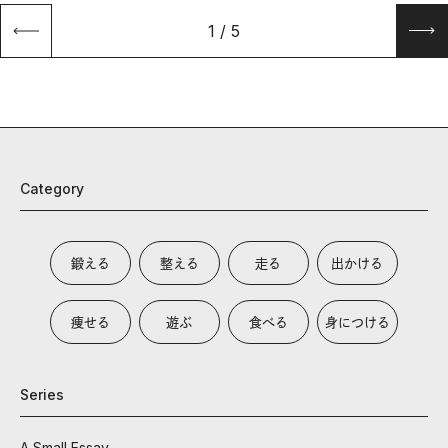
1
/
5
Category
鍛える
整える
走る
出かける
痩せる
遊ぶ
食べる
身につける
Series
A Small Essay