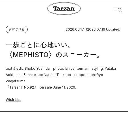
2026.06.17
2026.07.16
身につける
（
Updated）
一歩ごとに心地いい、
〈MEPHISTO〉のスニーカー。
text & edit: Shoko Yoshida photo: Ian Lanterman styling: Yutaka
Aoki hair & make-up: Narumi Tsukuba cooperation: Ryo
Wagatsuma
『Tarzan』No.927 on sale June 11, 2026.
Wish List