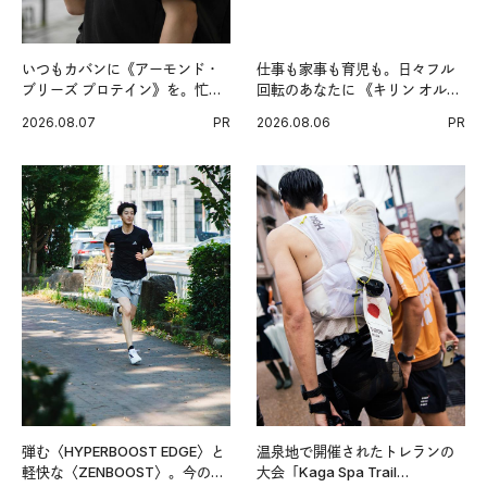
いつもカバンに《アーモンド・
仕事も家事も育児も。日々フル
ブリーズ プロテイン》を。忙し
回転のあなたに 《キリン オルニ
い毎日の簡単コンディショニン
チンPRO》という新習慣。
2026.08.07
PR
2026.08.06
PR
グ習慣。
弾む〈HYPERBOOST EDGE〉と
温泉地で開催されたトレランの
軽快な〈ZENBOOST〉。今の時
大会「Kaga Spa Trail