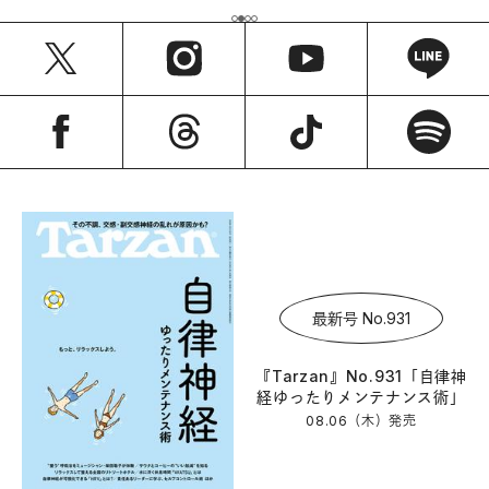
最新号 No.931
『Tarzan』No.931「自律神
経ゆったりメンテナンス術」
08.06（木）
発売