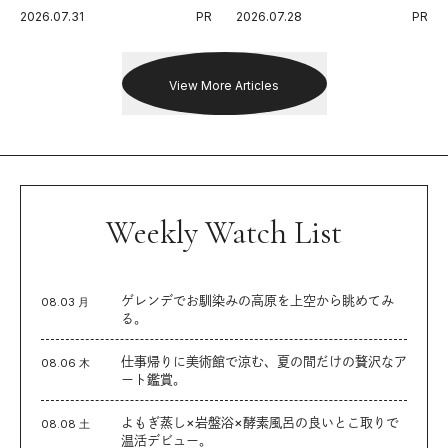
代に寄り添うアディダスが打ち
Endurance 100 by UTMB」。本
2026.07.31
PR
2026.07.28
PR
出した新機軸。
戦を夢見るランナーたちの奮闘
を追った。
View More Articles
Weekly Watch List
ゲレンデでお馴染みの高原を上空から眺めてみ
08.03 月
る。
仕事帰りに美術館で涼む、夏の間だけの贅沢なア
08.06 木
ート鑑賞。
よもぎ蒸し×岩盤浴×酵素風呂の良いとこ取りで
08.08 土
温活デビュー。