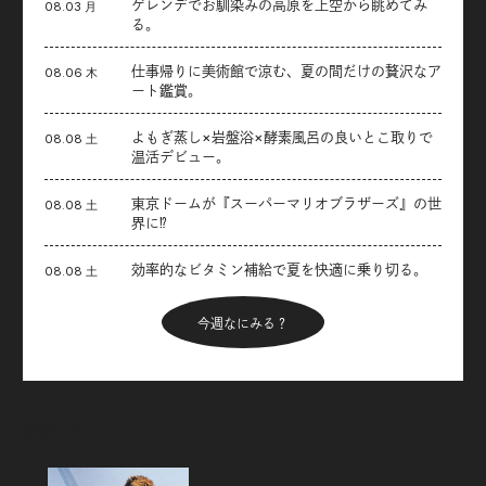
ゲレンデでお馴染みの高原を上空から眺めてみ
08.03 月
る。
仕事帰りに美術館で涼む、夏の間だけの贅沢なア
08.06 木
ート鑑賞。
よもぎ蒸し×岩盤浴×酵素風呂の良いとこ取りで
08.08 土
温活デビュー。
東京ドームが『スーパーマリオブラザーズ』の世
08.08 土
界に⁉︎
効率的なビタミン補給で夏を快適に乗り切る。
08.08 土
今週なにみる？
Articles
新着記事