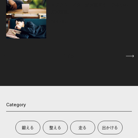
源
トップクリエイターが実践する、ひみつの
疲労回復術。
2026.07.07
1
/
5
Category
鍛える
整える
走る
出かける