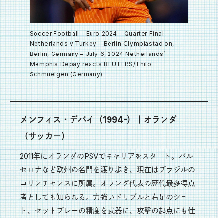
Soccer Football – Euro 2024 – Quarter Final –
Netherlands v Turkey – Berlin Olympiastadion,
Berlin, Germany – July 6, 2024 Netherlands’
Memphis Depay reacts REUTERS/Thilo
Schmuelgen (Germany)
メンフィス・デパイ（1994-）｜オランダ
（サッカー）
2011年にオランダのPSVでキャリアをスタート。バル
セロナなど欧州の名門を渡り歩き、現在はブラジルの
コリンチャンスに所属。オランダ代表の歴代最多得点
者としても知られる。力強いドリブルと右足のシュー
ト、セットプレーの精度を武器に、攻撃の起点にも仕