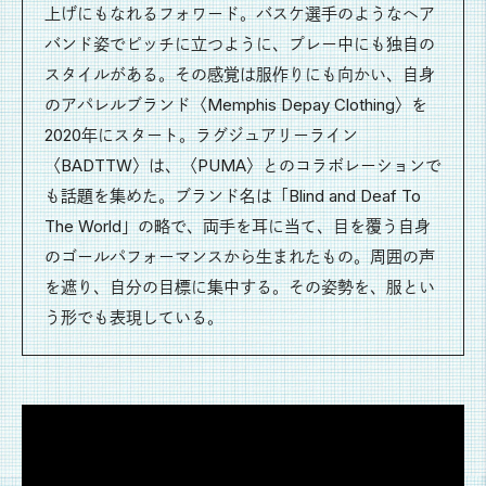
上げにもなれるフォワード。バスケ選手のようなヘア
バンド姿でピッチに立つように、プレー中にも独自の
スタイルがある。その感覚は服作りにも向かい、自身
のアパレルブランド〈Memphis Depay Clothing〉を
2020年にスタート。ラグジュアリーライン
〈BADTTW〉は、〈PUMA〉とのコラボレーションで
も話題を集めた。ブランド名は「Blind and Deaf To
The World」の略で、両手を耳に当て、目を覆う自身
のゴールパフォーマンスから生まれたもの。周囲の声
を遮り、自分の目標に集中する。その姿勢を、服とい
う形でも表現している。