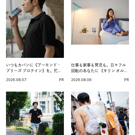
いつもカバンに《アーモンド・
仕事も家事も育児も。日々フル
ブリーズ プロテイン》を。忙し
回転のあなたに 《キリン オルニ
い毎日の簡単コンディショニン
チンPRO》という新習慣。
2026.08.07
PR
2026.08.06
PR
グ習慣。