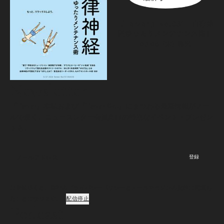
『Tarzan』No.931「自律神
経ゆったりメンテナンス術」
08.06（木）
発売
Newsletter
『Tarzan』本誌および『Tarzan Web』にまつわる最新情報がメー
ルで届く。ニュースレター会員向けの特別なイベント・プレゼン
トも。
登録
ご登録頂くと、弊社のプライバシーポリシーとメールマガジンの配信に同意し
たことになります。
配信停止
Podcast