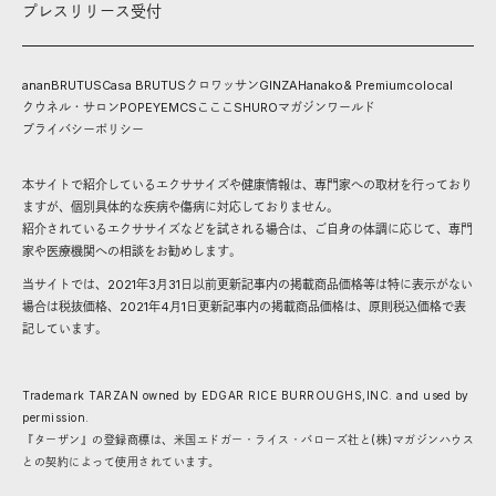
プレスリリース受付
anan
BRUTUS
Casa BRUTUS
クロワッサン
GINZA
Hanako
& Premium
colocal
クウネル・サロン
POPEYE
MCS
こここ
SHURO
マガジンワールド
プライバシーポリシー
本サイトで紹介しているエクササイズや健康情報は、専門家への取材を行っており
ますが、個別具体的な疾病や傷病に対応しておりません。
紹介されているエクササイズなどを試される場合は、ご自身の体調に応じて、専門
家や医療機関への相談をお勧めします。
当サイトでは、2021年3月31日以前更新記事内の掲載商品価格等は特に表示がない
場合は税抜価格、2021年4月1日更新記事内の掲載商品価格は、原則税込価格で表
記しています。
Trademark TARZAN owned by EDGAR RICE BURROUGHS,INC. and used by
permission.
『ターザン』の登録商標は、米国エドガー・ライス・バローズ社と(株)マガジンハウス
との契約によって使用されています。