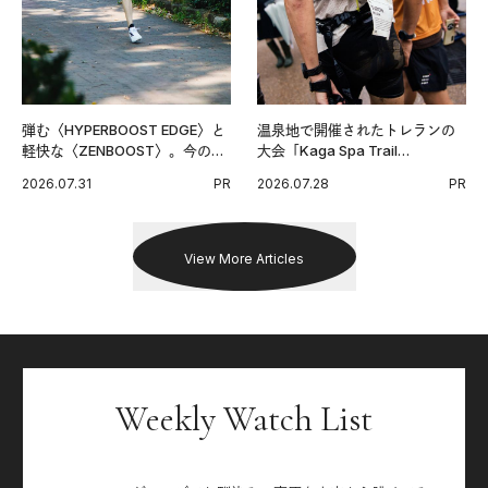
弾む〈HYPERBOOST EDGE〉と
温泉地で開催されたトレランの
軽快な〈ZENBOOST〉。今の時
大会「Kaga Spa Trail
代に寄り添うアディダスが打ち
Endurance 100 by UTMB」。本
2026.07.31
PR
2026.07.28
PR
出した新機軸。
戦を夢見るランナーたちの奮闘
を追った。
View More Articles
Weekly Watch List