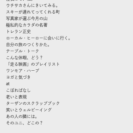
ウチサカさんにきいてみる。
スキーが連れてってくれる町
写真家が選ぶ今月の山
極私的なカラダの名著
トレラン正史
ローカル・ヒーローに会いに行く。
自分の旅のつくりかた。
テーブル・トーク
こんな休暇、どう？
「走る映画」のプレイリスト
ワンモア・ハーブ
ヨガと気づき
at
こぼればなし
老いと表現
ターザンのスクラップブック
笑いとウェルビーイング
あの人の隣には。
そのユニ、どこの？