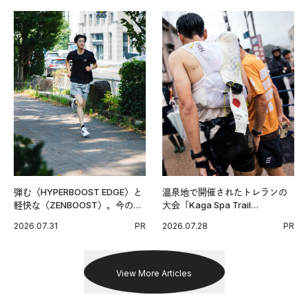
弾む〈HYPERBOOST EDGE〉と
温泉地で開催されたトレランの
軽快な〈ZENBOOST〉。今の時
大会「Kaga Spa Trail
代に寄り添うアディダスが打ち
Endurance 100 by UTMB」。本
2026.07.31
PR
2026.07.28
PR
出した新機軸。
戦を夢見るランナーたちの奮闘
を追った。
View More Articles