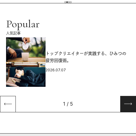
Popular
人気記事
源
トップクリエイターが実践する、ひみつの
疲労回復術。
2026.07.07
1
/
5