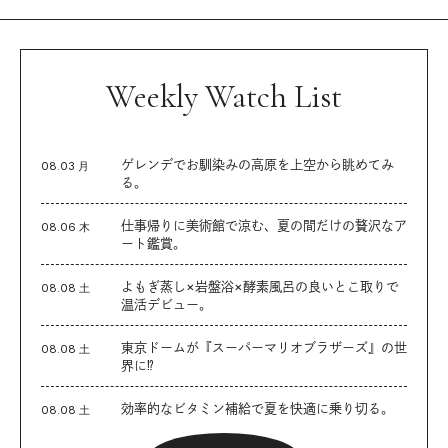
Weekly Watch List
ゲレンデでお馴染みの高原を上空から眺めてみ
08.03 月
る。
仕事帰りに美術館で涼む、夏の間だけの贅沢なア
08.06 木
ート鑑賞。
よもぎ蒸し×岩盤浴×酵素風呂の良いとこ取りで
08.08 土
温活デビュー。
東京ドームが『スーパーマリオブラザーズ』の世
08.08 土
界に⁉︎
効率的なビタミン補給で夏を快適に乗り切る。
08.08 土