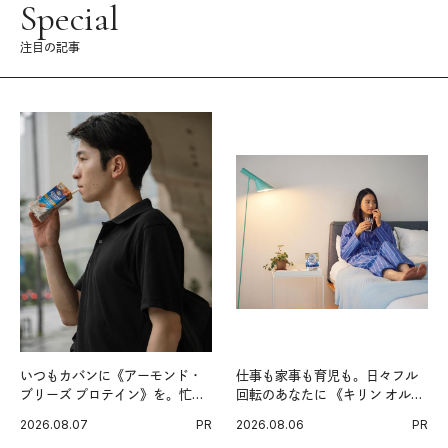
Special
注目の記事
いつもカバンに《アーモンド・
仕事も家事も育児も。日々フル
ブリーズ プロテイン》を。忙し
回転のあなたに 《キリン オルニ
い毎日の簡単コンディショニン
チンPRO》という新習慣。
2026.08.07
PR
2026.08.06
PR
グ習慣。