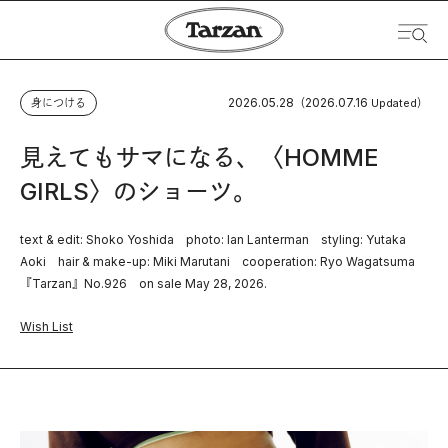
2026.05.28
2026.07.16
身につける
（
Updated）
見えてもサマになる、〈HOMME
GIRLS〉のショーツ。
text & edit: Shoko Yoshida photo: Ian Lanterman styling: Yutaka
Aoki hair & make-up: Miki Marutani cooperation: Ryo Wagatsuma
『Tarzan』No.926 on sale May 28, 2026.
Wish List