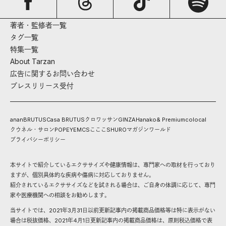
著者・監修者一覧
タグ一覧
特集一覧
About Tarzan
広告に関するお問い合わせ
プレスリリース受付
anan
BRUTUS
Casa BRUTUS
クロワッサン
GINZA
Hanako
& Premium
colocal
クウネル・サロン
POPEYE
MCS
こここ
SHURO
マガジンワールド
プライバシーポリシー
本サイトで紹介しているエクササイズや健康情報は、専門家への取材を行っており
ますが、個別具体的な疾病や傷病に対応しておりません。
紹介されているエクササイズなどを試される場合は、ご自身の体調に応じて、専門
家や医療機関への相談をお勧めします。
当サイトでは、2021年3月31日以前更新記事内の掲載商品価格等は特に表示がない
場合は税抜価格、2021年4月1日更新記事内の掲載商品価格は、原則税込価格で表