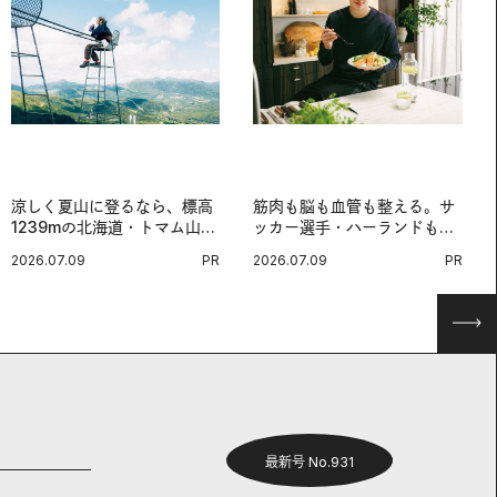
涼しく夏山に登るなら、標高
筋肉も脳も血管も整える。サ
1239mの北海道・トマム山で
ッカー選手・ハーランドも注
旅登山へ。
目する、ノルウェーサーモン
2026.07.09
PR
2026.07.09
PR
＆サバの“最強アスリート
食”。
最新号 No.931