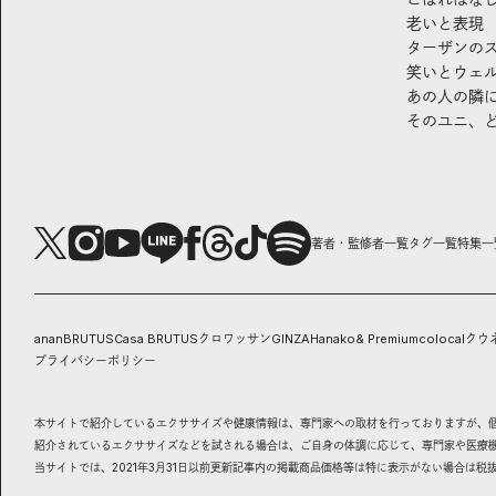
老いと表現
ターザンの
笑いとウェ
あの人の隣
そのユニ、
著者・監修者一覧
タグ一覧
特集一
anan
BRUTUS
Casa BRUTUS
クロワッサン
GINZA
Hanako
& Premium
colocal
クウ
プライバシーポリシー
本サイトで紹介しているエクササイズや健康情報は、専門家への取材を行っておりますが、
紹介されているエクササイズなどを試される場合は、ご自身の体調に応じて、専門家や医療
当サイトでは、2021年3月31日以前更新記事内の掲載商品価格等は特に表示がない場合は税