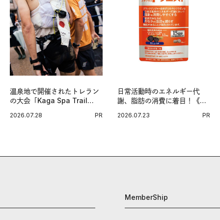
温泉地で開催されたトレラン
日常活動時のエネルギー代
の大会「Kaga Spa Trail
謝、脂肪の消費に着目！《メ
Endurance 100 by
タプラス ウエスト》で始める
2026.07.28
PR
2026.07.23
PR
UTMB」。本戦を夢見るラン
体メンテ習慣。
ナーたちの奮闘を追った。
MemberShip