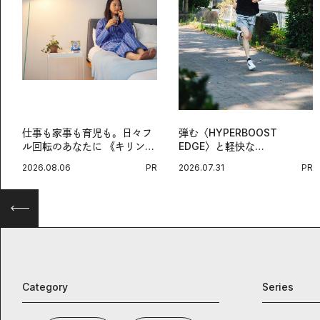
仕事も家事も育児も。日々フ
弾む〈HYPERBOOST
ル回転のあなたに 《キリン
EDGE〉と軽快な
オルニチンPRO》という新習
〈ZENBOOST〉。今の時代
2026.08.06
PR
2026.07.31
PR
慣。
に寄り添うアディダスが打ち
出した新機軸。
Category
Series