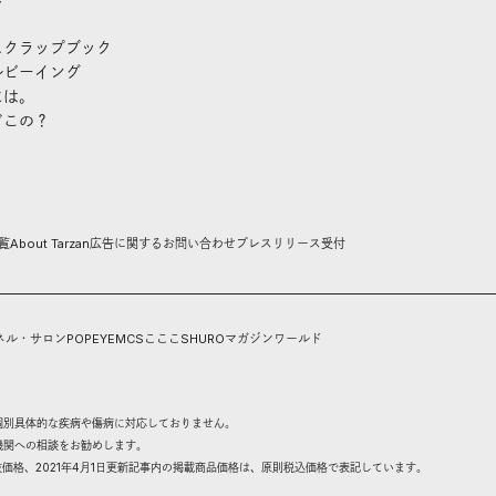
スクラップブック
ルビーイング
には。
どこの？
覧
About Tarzan
広告に関するお問い合わせ
プレスリリース受付
ネル・サロン
POPEYE
MCS
こここ
SHURO
マガジンワールド
個別具体的な疾病や傷病に対応しておりません。
機関への相談をお勧めします。
抜価格、2021年4月1日更新記事内の掲載商品価格は、原則税込価格で表記しています。