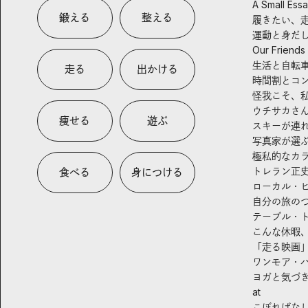
A Small Ess
鍛える
整える
履きたい、
運動と身だ
Our Friends
生活と自転
走る
出かける
時間割とコ
怪我こそ、
ウチサカさ
痩せる
遊ぶ
スキーが連
写真家が選
極私的なカ
トレラン正
食べる
身につける
ローカル・
自分の旅の
テーブル・
こんな休暇
「走る映画
ワンモア・
ヨガと気づ
at
こぼればな