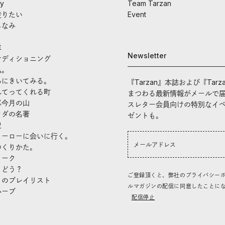
ay
Team Tarzan
走りたい
Event
しなみ
車
Newsletter
ンディショニング
私。
んにきいてみる。
『Tarzan』本誌および『Tarz
れてってくれる町
まつわる最新情報がメールで
ぶ今月の山
スレター会員向けの特別なイ
ラダの名著
ゼントも。
史
ヒーローに会いに行く。
つくりかた。
トーク
、どう？
ご登録頂くと、弊社のプライバシー
」のプレイリスト
ルマガジンの配信に同意したことに
ハーブ
配信停止
き
し