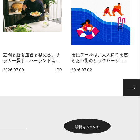
筋肉も脳も血管も整える。サ
市民プールは、大人にこそ薦
ッカー選手・ハーランドも注
めたい街のリラクゼーション
目する、ノルウェーサーモン
スポットだ。
2026.07.09
PR
2026.07.02
＆サバの“最強アスリート
食”。
最新号 No.931