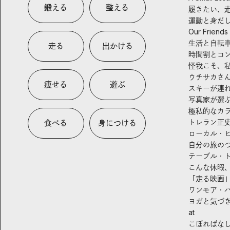
鍛える
整える
履きたい、
運動と身だ
Our Friends
生活と自転
走る
出かける
時間割とコ
怪我こそ、
ウチサカさ
痩せる
遊ぶ
スキーが連
写真家が選
極私的なカ
トレラン正
食べる
身につける
ローカル・
自分の旅の
テーブル・
こんな休暇
「走る映画
ワンモア・
ヨガと気づ
at
こぼればな