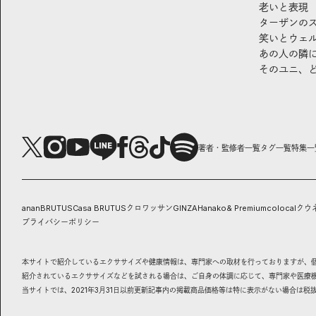
老いと表現
ターザンの
笑いとウェ
あの人の隣
そのユニ、
著者・監修者一覧
タグ一覧
特集一
anan
BRUTUS
Casa BRUTUS
クロワッサン
GINZA
Hanako
& Premium
colocal
クウ
プライバシーポリシー
本サイトで紹介しているエクササイズや健康情報は、専門家への取材を行っておりますが、
紹介されているエクササイズなどを試される場合は、ご自身の体調に応じて、専門家や医療
当サイトでは、2021年3月31日以前更新記事内の掲載商品価格等は特に表示がない場合は税