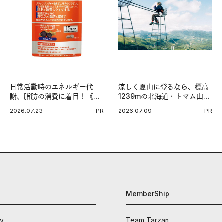
日常活動時のエネルギー代
涼しく夏山に登るなら、標高
謝、脂肪の消費に着目！《メ
1239mの北海道・トマム山で
タプラス ウエスト》で始める
旅登山へ。
2026.07.23
PR
2026.07.09
PR
体メンテ習慣。
MemberShip
ay
Team Tarzan