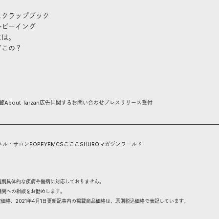
スクラップブック
ルビーイング
には。
どこの？
覧
About Tarzan
広告に関するお問い合わせ
プレスリリース受付
ネル・サロン
POPEYE
MCS
こここ
SHURO
マガジンワールド
個別具体的な疾病や傷病に対応しておりません。
機関への相談をお勧めします。
抜価格、2021年4月1日更新記事内の掲載商品価格は、原則税込価格で表記しています。