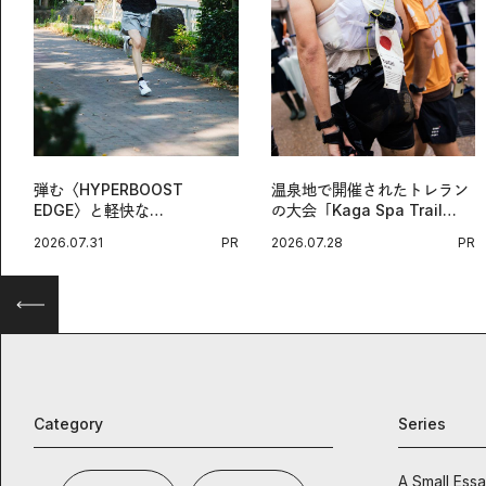
弾む〈HYPERBOOST
温泉地で開催されたトレラン
EDGE〉と軽快な
の大会「Kaga Spa Trail
〈ZENBOOST〉。今の時代
Endurance 100 by
2026.07.31
PR
2026.07.28
PR
に寄り添うアディダスが打ち
UTMB」。本戦を夢見るラン
出した新機軸。
ナーたちの奮闘を追った。
Category
Series
A Small Ess