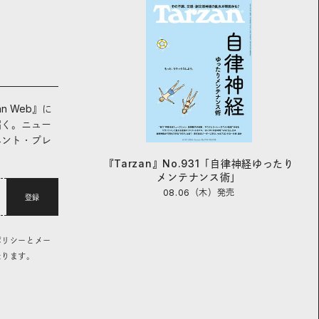
an Web』に
届く。ニュー
ベント・プレ
『Tarzan』No.931「自律神経ゆったり
メンテナンス術」
08.06（木）
発売
登録
ポリシーとメー
なります。