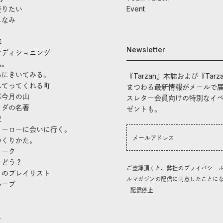
走りたい
Event
しなみ
車
Newsletter
ンディショニング
私。
んにきいてみる。
『Tarzan』本誌および『Tarz
れてってくれる町
まつわる最新情報がメールで
ぶ今月の山
スレター会員向けの特別なイ
ラダの名著
ゼントも。
史
ヒーローに会いに行く。
つくりかた。
トーク
、どう？
ご登録頂くと、弊社のプライバシー
」のプレイリスト
ルマガジンの配信に同意したことに
ハーブ
配信停止
き
し