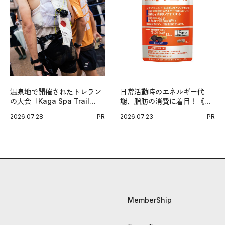
温泉地で開催されたトレラン
日常活動時のエネルギー代
の大会「Kaga Spa Trail
謝、脂肪の消費に着目！《メ
Endurance 100 by
タプラス ウエスト》で始める
2026.07.28
PR
2026.07.23
PR
UTMB」。本戦を夢見るラン
体メンテ習慣。
ナーたちの奮闘を追った。
MemberShip