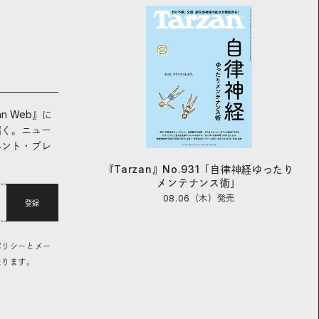
an Web』に
届く。ニュー
ベント・プレ
『Tarzan』No.931「自律神経ゆったり
メンテナンス術」
08.06（木）
発売
登録
ポリシーとメー
なります。