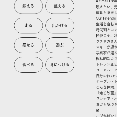
A Small Ess
鍛える
整える
履きたい、
運動と身だ
Our Friends
生活と自転
走る
出かける
時間割とコ
怪我こそ、
ウチサカさ
痩せる
遊ぶ
スキーが連
写真家が選
極私的なカ
トレラン正
食べる
身につける
ローカル・
自分の旅の
テーブル・
こんな休暇
「走る映画
ワンモア・
ヨガと気づ
at
こぼればな