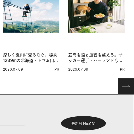
涼しく夏山に登るなら、標高
筋肉も脳も血管も整える。サ
1239mの北海道・トマム山で
ッカー選手・ハーランドも注
旅登山へ。
目する、ノルウェーサーモン
2026.07.09
PR
2026.07.09
PR
＆サバの“最強アスリート
食”。
最新号 No.931