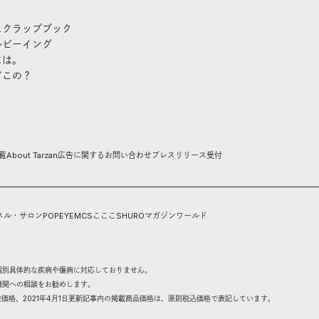
スクラップブック
ルビーイング
には。
どこの？
覧
About Tarzan
広告に関するお問い合わせ
プレスリリース受付
ネル・サロン
POPEYE
MCS
こここ
SHURO
マガジンワールド
個別具体的な疾病や傷病に対応しておりません。
機関への相談をお勧めします。
抜価格、2021年4月1日更新記事内の掲載商品価格は、原則税込価格で表記しています。