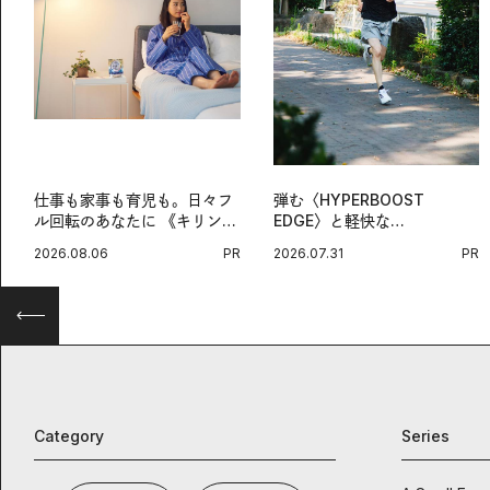
仕事も家事も育児も。日々フ
弾む〈HYPERBOOST
ル回転のあなたに 《キリン
EDGE〉と軽快な
オルニチンPRO》という新習
〈ZENBOOST〉。今の時代
2026.08.06
PR
2026.07.31
PR
慣。
に寄り添うアディダスが打ち
出した新機軸。
Category
Series