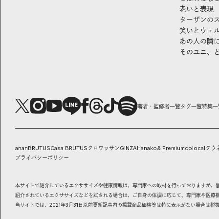
老いと表現
ターザンの
笑いとウェ
あの人の隣
そのユニ、
著者・監修者一覧
タグ一覧
特集一
anan
BRUTUS
Casa BRUTUS
クロワッサン
GINZA
Hanako
& Premium
colocal
クウ
プライバシーポリシー
本サイトで紹介しているエクササイズや健康情報は、専門家への取材を行っておりますが、
紹介されているエクササイズなどを試される場合は、ご自身の体調に応じて、専門家や医療
当サイトでは、2021年3月31日以前更新記事内の掲載商品価格等は特に表示がない場合は税