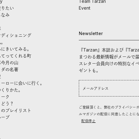
ay
Team Tarzan
走りたい
Event
しなみ
車
Newsletter
ンディショニング
私。
んにきいてみる。
『Tarzan』本誌および『Tarz
れてってくれる町
まつわる最新情報がメールで
ぶ今月の山
スレター会員向けの特別なイ
ラダの名著
ゼントも。
史
ヒーローに会いに行く。
つくりかた。
トーク
、どう？
ご登録頂くと、弊社のプライバシー
」のプレイリスト
ルマガジンの配信に同意したことに
ハーブ
配信停止
き
し