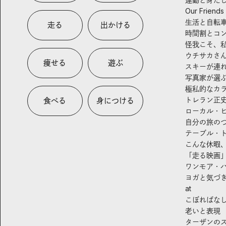
Our Friends
生活と自転
走る
出かける
時間割とコ
怪我こそ、
ウチサカさ
痩せる
遊ぶ
スキーが連
写真家が選
極私的なカ
トレラン正
食べる
身につける
ローカル・
自分の旅の
テーブル・
こんな休暇
「走る映画
ワンモア・
ヨガと気づ
at
こぼればな
老いと表現
ターザンの