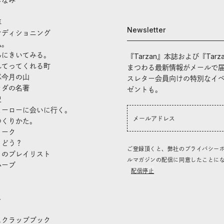
車
Newsletter
ンディショニング
私。
んにきいてみる。
『Tarzan』本誌および『Tarz
れてってくれる町
まつわる最新情報がメールで
ぶ今月の山
スレター会員向けの特別なイ
ラダの名著
ゼントも。
史
ヒーローに会いに行く。
つくりかた。
トーク
、どう？
ご登録頂くと、弊社のプライバシー
」のプレイリスト
ルマガジンの配信に同意したことに
ハーブ
配信停止
き
し
スクラップブック