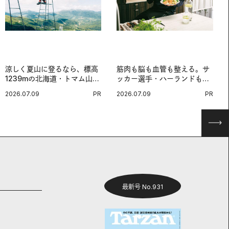
涼しく夏山に登るなら、標高
筋肉も脳も血管も整える。サ
1239mの北海道・トマム山で
ッカー選手・ハーランドも注
旅登山へ。
目する、ノルウェーサーモン
2026.07.09
PR
2026.07.09
PR
＆サバの“最強アスリート
食”。
最新号 No.931