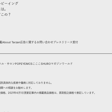
ルビーイング
には。
どこの？
覧
About Tarzan
広告に関するお問い合わせ
プレスリリース受付
ネル・サロン
POPEYE
MCS
こここ
SHURO
マガジンワールド
個別具体的な疾病や傷病に対応しておりません。
機関への相談をお勧めします。
抜価格、2021年4月1日更新記事内の掲載商品価格は、原則税込価格で表記しています。