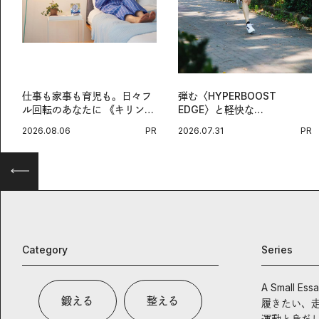
仕事も家事も育児も。日々フ
弾む〈HYPERBOOST
ル回転のあなたに 《キリン
EDGE〉と軽快な
オルニチンPRO》という新習
〈ZENBOOST〉。今の時代
2026.08.06
PR
2026.07.31
PR
慣。
に寄り添うアディダスが打ち
出した新機軸。
Category
Series
A Small Ess
鍛える
整える
履きたい、
運動と身だ