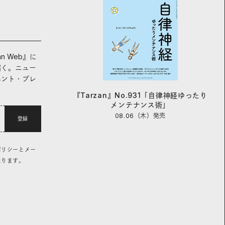
an Web』に
届く。ニュー
ベント・プレ
『Tarzan』No.931「自律神経ゆったり
メンテナンス術」
08.06（木）
発売
登録
ポリシーとメー
なります。