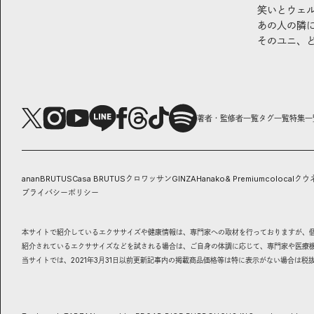
笑いとウェ
あの人の隣
そのユニ、
著者・監修者一覧
タグ一覧
特集一
anan
BRUTUS
Casa BRUTUS
クロワッサン
GINZA
Hanako
& Premium
colocal
クウ
プライバシーポリシー
本サイトで紹介しているエクササイズや健康情報は、専門家への取材を行っておりますが、
紹介されているエクササイズなどを試される場合は、ご自身の体調に応じて、専門家や医療
当サイトでは、2021年3月31日以前更新記事内の掲載商品価格等は特に表示がない場合は税