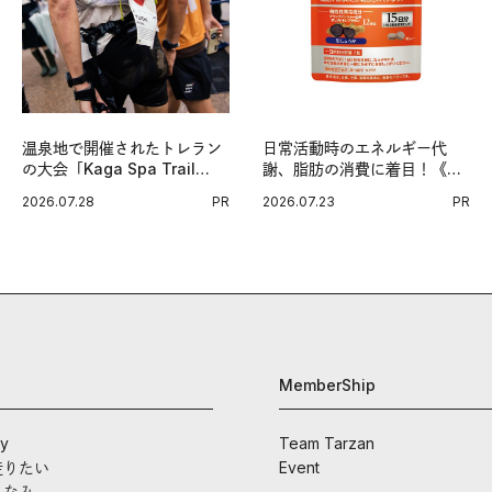
温泉地で開催されたトレラン
日常活動時のエネルギー代
の大会「Kaga Spa Trail
謝、脂肪の消費に着目！《メ
Endurance 100 by
タプラス ウエスト》で始める
2026.07.28
PR
2026.07.23
PR
UTMB」。本戦を夢見るラン
体メンテ習慣。
ナーたちの奮闘を追った。
MemberShip
ay
Team Tarzan
走りたい
Event
しなみ