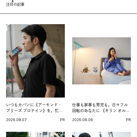
注目の記事
いつもカバンに《アーモンド・
仕事も家事も育児も。日々フル
ブリーズ プロテイン》を。忙し
回転のあなたに 《キリン オルニ
い毎日の簡単コンディショニン
チンPRO》という新習慣。
2026.08.07
PR
2026.08.06
PR
グ習慣。