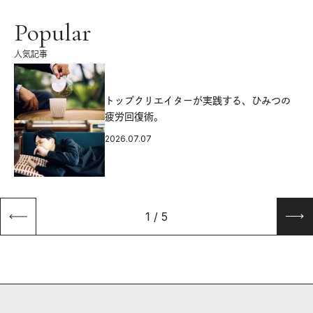
Popular
人気記事
源
トップクリエイターが実践する、ひみつの
疲労回復術。
2026.07.07
1
/
5