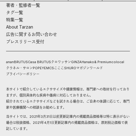
著者・監修者一覧
タグ一覧
特集一覧
About Tarzan
広告に関するお問い合わせ
プレスリリース受付
anan
BRUTUS
Casa BRUTUS
クロワッサン
GINZA
Hanako
& Premium
colocal
クウネル・サロン
POPEYE
MCS
こここ
SHURO
マガジンワールド
プライバシーポリシー
本サイトで紹介しているエクササイズや健康情報は、専門家への取材を行っており
ますが、個別具体的な疾病や傷病に対応しておりません。
紹介されているエクササイズなどを試される場合は、ご自身の体調に応じて、専門
家や医療機関への相談をお勧めします。
当サイトでは、2021年3月31日以前更新記事内の掲載商品価格等は特に表示がない
場合は税抜価格、2021年4月1日更新記事内の掲載商品価格は、原則税込価格で表
記しています。