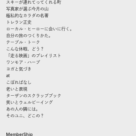
スキーが連れてってくれる町
写真家が選ぶ今月の山
極私的なカラダの名著
トレラン正史
ローカル・ヒーローに会いに行く。
自分の旅のつくりかた。
テーブル・トーク
こんな休暇、どう？
「走る映画」のプレイリスト
ワンモア・ハーブ
ヨガと気づき
at
こぼればなし
老いと表現
ターザンのスクラップブック
笑いとウェルビーイング
あの人の隣には。
そのユニ、どこの？
MemberShip