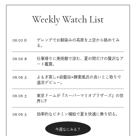
Weekly Watch List
ゲレンデでお馴染みの高原を上空から眺めてみ
08.03 月
る。
仕事帰りに美術館で涼む、夏の間だけの贅沢なア
08.06 木
ート鑑賞。
よもぎ蒸し×岩盤浴×酵素風呂の良いとこ取りで
08.08 土
温活デビュー。
東京ドームが『スーパーマリオブラザーズ』の世
08.08 土
界に⁉︎
効率的なビタミン補給で夏を快適に乗り切る。
08.08 土
今週なにみる？