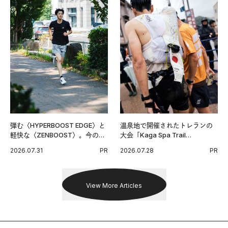
弾む〈HYPERBOOST EDGE〉と
温泉地で開催されたトレランの
軽快な〈ZENBOOST〉。今の時
大会「Kaga Spa Trail
代に寄り添うアディダスが打ち
Endurance 100 by UTMB」。本
2026.07.31
PR
2026.07.28
PR
出した新機軸。
戦を夢見るランナーたちの奮闘
を追った。
View More Articles