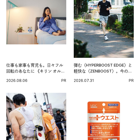
仕事も家事も育児も。日々フル
弾む〈HYPERBOOST EDGE〉と
回転のあなたに 《キリン オルニ
軽快な〈ZENBOOST〉。今の時
チンPRO》という新習慣。
代に寄り添うアディダスが打ち
2026.08.06
PR
2026.07.31
PR
出した新機軸。