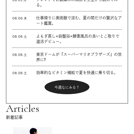
る。
仕事帰りに美術館で涼む、夏の間だけの贅沢なア
08.06 木
ート鑑賞。
よもぎ蒸し×岩盤浴×酵素風呂の良いとこ取りで
08.08 土
温活デビュー。
東京ドームが『スーパーマリオブラザーズ』の世
08.08 土
界に⁉︎
効率的なビタミン補給で夏を快適に乗り切る。
08.08 土
今週なにみる？
Articles
新着記事