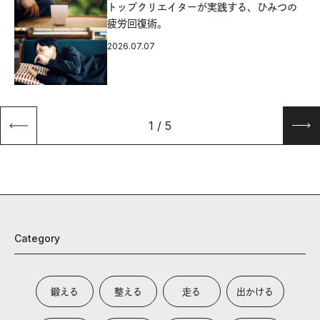
源
トップクリエイターが実践する、ひみつの
疲労回復術。
2026.07.07
1
/
5
Category
鍛える
整える
走る
出かける