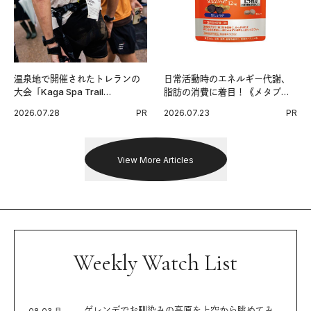
温泉地で開催されたトレランの
日常活動時のエネルギー代謝、
大会「Kaga Spa Trail
脂肪の消費に着目！《メタプラ
Endurance 100 by UTMB」。本
ス ウエスト》で始める体メンテ
2026.07.28
PR
2026.07.23
PR
戦を夢見るランナーたちの奮闘
習慣。
を追った。
View More Articles
Weekly Watch List
ゲレンデでお馴染みの高原を上空から眺めてみ
08.03 月