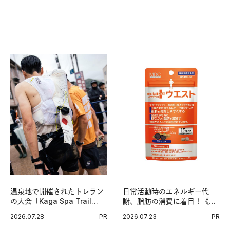
温泉地で開催されたトレラン
日常活動時のエネルギー代
の大会「Kaga Spa Trail
謝、脂肪の消費に着目！《メ
Endurance 100 by
タプラス ウエスト》で始める
2026.07.28
PR
2026.07.23
PR
UTMB」。本戦を夢見るラン
体メンテ習慣。