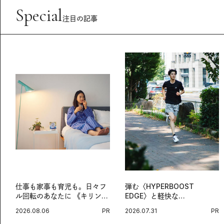
Special
注目の記事
仕事も家事も育児も。日々フ
弾む〈HYPERBOOST
ル回転のあなたに 《キリン
EDGE〉と軽快な
オルニチンPRO》という新習
〈ZENBOOST〉。今の時代
2026.08.06
PR
2026.07.31
PR
慣。
に寄り添うアディダスが打ち