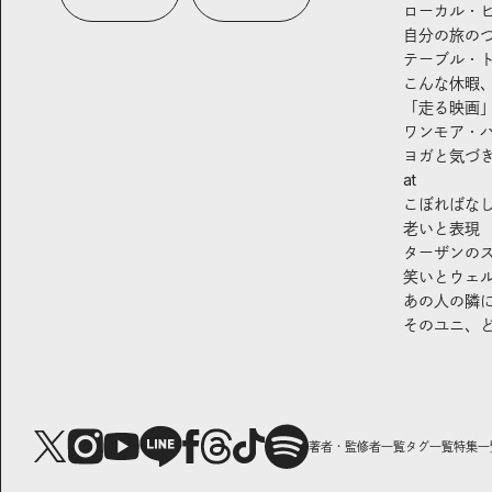
ローカル・
自分の旅の
テーブル・
こんな休暇
「走る映画
ワンモア・
ヨガと気づ
at
こぼればな
老いと表現
ターザンの
笑いとウェ
あの人の隣
そのユニ、
著者・監修者一覧
タグ一覧
特集一