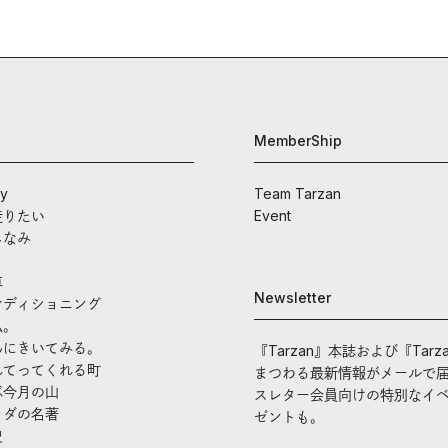
ナーたちの奮闘を追った。
MemberShip
ay
Team Tarzan
走りたい
Event
しなみ
車
Newsletter
ンディショニング
私。
んにきいてみる。
『Tarzan』本誌および『Tarz
れてってくれる町
まつわる最新情報がメールで
ぶ今月の山
スレター会員向けの特別なイ
ラダの名著
ゼントも。
史