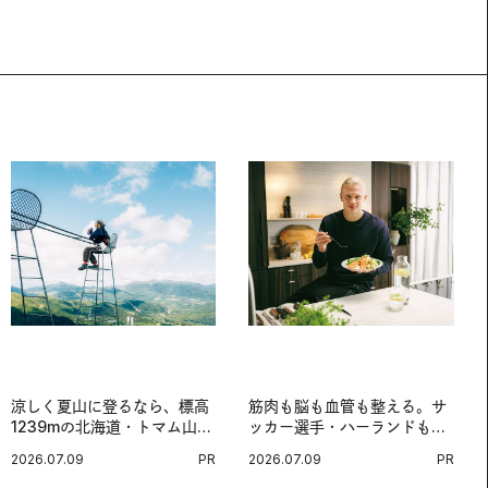
涼しく夏山に登るなら、標高
筋肉も脳も血管も整える。サ
1239mの北海道・トマム山で
ッカー選手・ハーランドも注
旅登山へ。
目する、ノルウェーサーモン
2026.07.09
PR
2026.07.09
PR
＆サバの“最強アスリート