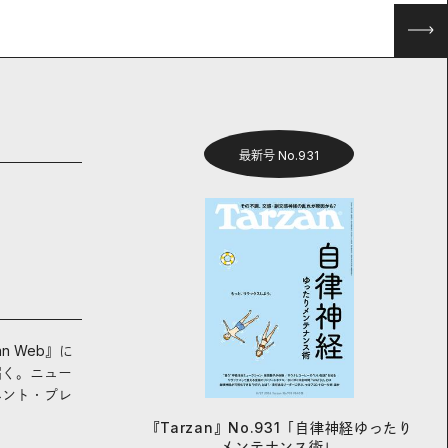
食”。
最新号 No.931
an Web』に
届く。ニュー
ベント・プレ
『Tarzan』No.931「自律神経ゆったり
メンテナンス術」