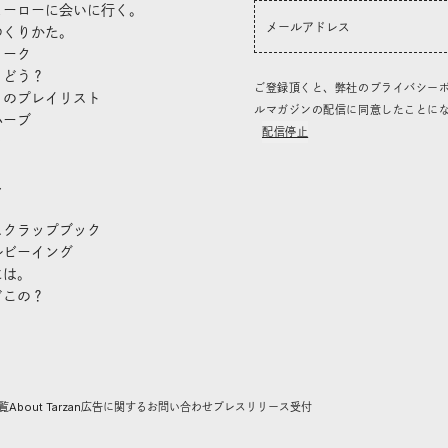
ヒーローに会いに行く。
つくりかた。
トーク
、どう？
ご登録頂くと、弊社のプライバシー
」のプレイリスト
ルマガジンの配信に同意したことに
ハーブ
配信停止
き
し
スクラップブック
ルビーイング
には。
どこの？
覧
About Tarzan
広告に関するお問い合わせ
プレスリリース受付