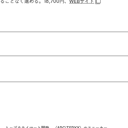
ことなく進める。18,700円、
WEBサイト
トップクライマーと開発。〈ARC’TERYX〉のスニーカー