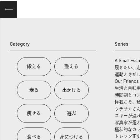
出した新機軸。
Category
Series
A Small Ess
鍛える
整える
履きたい、
運動と身だ
Our Friends
生活と自転
走る
出かける
時間割とコ
怪我こそ、
ウチサカさ
痩せる
遊ぶ
スキーが連
写真家が選
極私的なカ
トレラン正
食べる
身につける