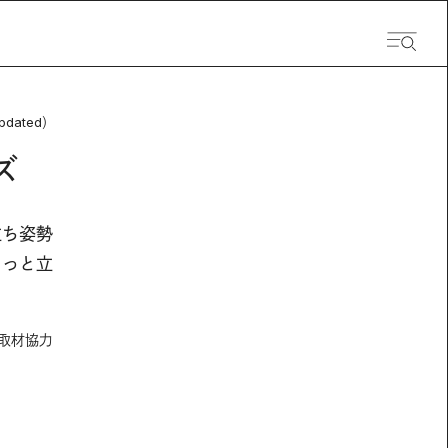
pdated）
ズ
立ち姿勢
もっと立
 取材協力