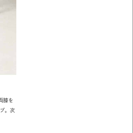
両膝を
プ。次