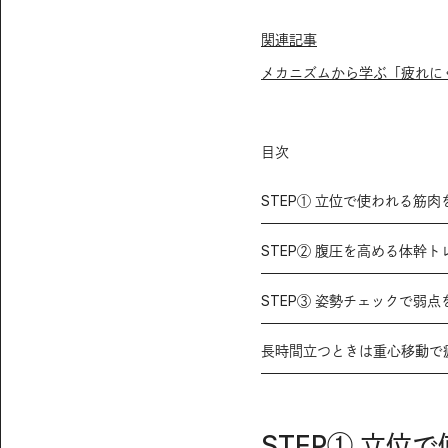
関連記事
メカニズムから学ぶ「疲れに
目次
STEP① 立位で使われる筋肉
STEP② 腹圧を高める体幹
STEP③ 姿勢チェックで弱
長時間立つときは重心移動で
STEP① 立位