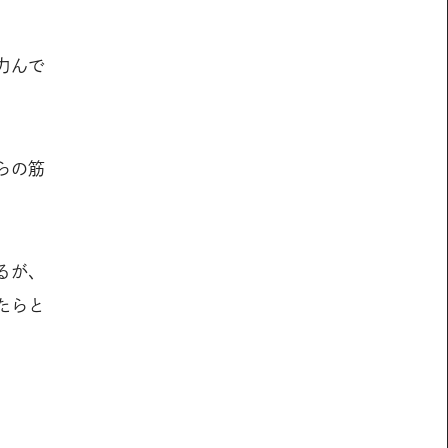
力んで
らの筋
るが、
たらと