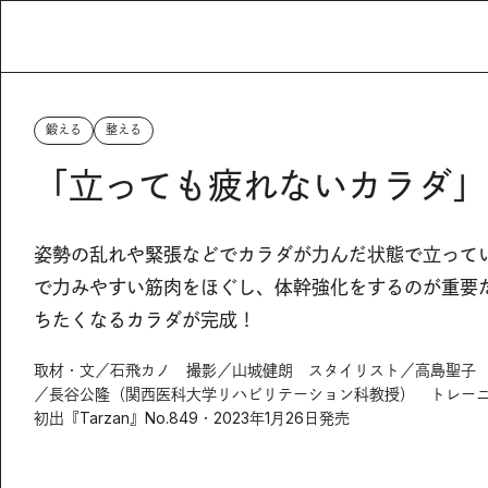
鍛える
整える
「立っても疲れないカラダ」
姿勢の乱れや緊張などでカラダが力んだ状態で立って
で力みやすい筋肉をほぐし、体幹強化をするのが重要
ちたくなるカラダが完成！
取材・文／石飛カノ 撮影／山城健朗 スタイリスト／高島聖子 ヘ
／長谷公隆（関西医科大学リハビリテーション科教授） トレー
初出『Tarzan』No.849・2023年1月26日発売