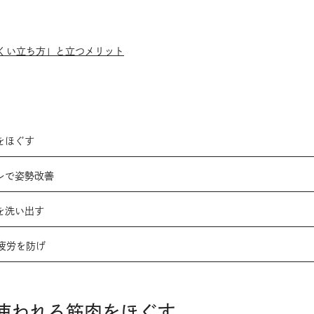
くい立ち方」と立つメリット
をほぐす
トレで姿勢改善
点を洗い出す
疲労を防げ
で使われる筋肉をほぐす