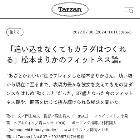
2022.07.06
2024.11.01
整える
（
Updated）
「追い込まなくてもカラダはつくれ
る」松本まりかのフィットネス論。
“あざとかわいい”役でブレイクした松本まりかさん。幼い頃
から現在に至るまで、表現力豊かな彼女を支えてきたのはダ
ンスをはじめ“動くこと”だった。37歳となった今のフィット
ネス観や、直感を信じて挑み続けられる秘訣を聞いた。
取材・文／門上奈央 撮影／森山将人（TRIVAL） スタイリスト／小泉
茜 ヘア&メイク／森ユキオ（ROI） ポージング指導／村石翔太
（yamaguchi beauty studio） ロゴイラスト／師岡とおる
初出『Tarzan』No.837・2022年7月7日掲載