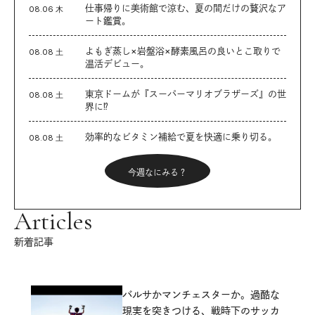
仕事帰りに美術館で涼む、夏の間だけの贅沢なア
08.06 木
ート鑑賞。
よもぎ蒸し×岩盤浴×酵素風呂の良いとこ取りで
08.08 土
温活デビュー。
東京ドームが『スーパーマリオブラザーズ』の世
08.08 土
界に⁉︎
効率的なビタミン補給で夏を快適に乗り切る。
08.08 土
今週なにみる？
Articles
新着記事
バルサかマンチェスターか。過酷な
現実を突きつける、戦時下のサッカ