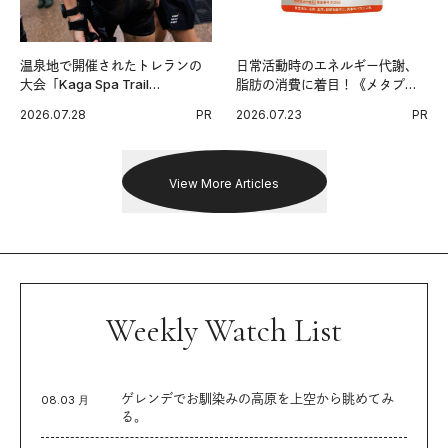
温泉地で開催されたトレランの
日常活動時のエネルギー代謝、
大会「Kaga Spa Trail
脂肪の消費に着目！《メタプラ
Endurance 100 by UTMB」。本
ス ウエスト》で始める体メンテ
2026.07.28
PR
2026.07.23
PR
戦を夢見るランナーたちの奮闘
習慣。
を追った。
View More Articles
Weekly Watch List
ゲレンデでお馴染みの高原を上空から眺めてみ
08.03 月
る。