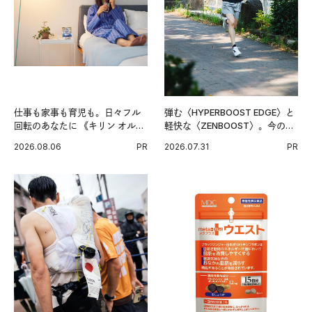
仕事も家事も育児も。日々フル
弾む〈HYPERBOOST EDGE〉と
回転のあなたに 《キリン オルニ
軽快な〈ZENBOOST〉。今の時
チンPRO》という新習慣。
代に寄り添うアディダスが打ち
2026.08.06
PR
2026.07.31
PR
出した新機軸。