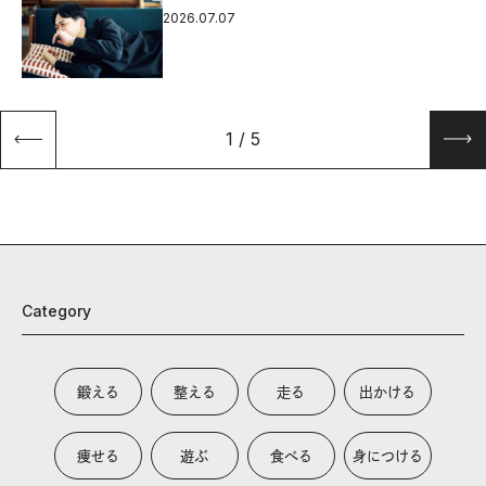
2026.07.07
1
/
5
Category
鍛える
整える
走る
出かける
痩せる
遊ぶ
食べる
身につける