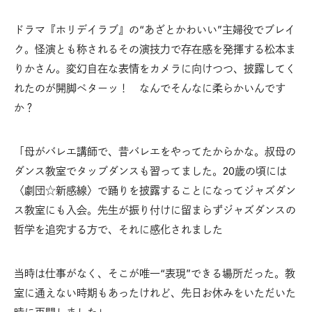
ドラマ『ホリデイラブ』の“あざとかわいい”主婦役でブレイ
ク。怪演とも称されるその演技力で存在感を発揮する松本ま
りかさん。変幻自在な表情をカメラに向けつつ、披露してく
れたのが開脚ペターッ！ なんでそんなに柔らかいんです
か？
「母がバレエ講師で、昔バレエをやってたからかな。叔母の
ダンス教室でタップダンスも習ってました。20歳の頃には
〈劇団☆新感線〉で踊りを披露することになってジャズダン
ス教室にも入会。先生が振り付けに留まらずジャズダンスの
哲学を追究する方で、それに感化されました
当時は仕事がなく、そこが唯一“表現”できる場所だった。教
室に通えない時期もあったけれど、先日お休みをいただいた