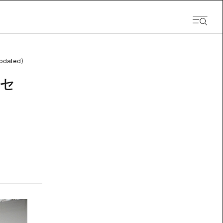
pdated）
セ