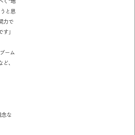
べく“地
ようと思
間力で
です」
ブーム
など、
残念な