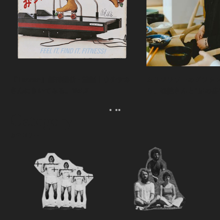
『Tarzan』創刊秘話・前編｜ウチサカ
カリフラワーのグラタ
さんにきいてみる。Vol.2
ら、森健さんと“足の裏
える。｜麻生要一郎の
ク
Category
カテゴリー