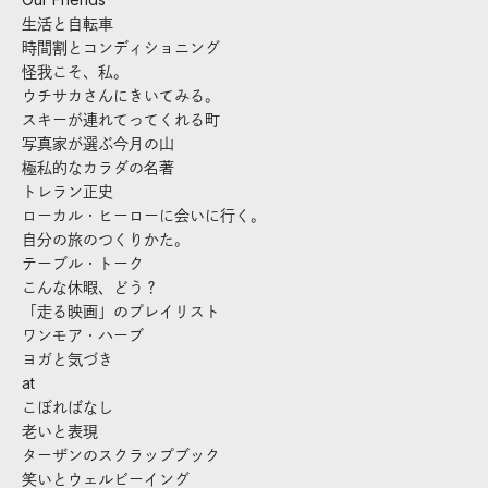
生活と自転車
時間割とコンディショニング
怪我こそ、私。
ウチサカさんにきいてみる。
スキーが連れてってくれる町
写真家が選ぶ今月の山
極私的なカラダの名著
トレラン正史
ローカル・ヒーローに会いに行く。
自分の旅のつくりかた。
テーブル・トーク
こんな休暇、どう？
「走る映画」のプレイリスト
ワンモア・ハーブ
ヨガと気づき
at
こぼればなし
老いと表現
ターザンのスクラップブック
笑いとウェルビーイング