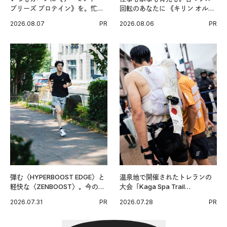
ブリーズ プロテイン》を。忙し
回転のあなたに 《キリン オルニ
い毎日の簡単コンディショニン
チンPRO》という新習慣。
2026.08.07
PR
2026.08.06
PR
グ習慣。
弾む〈HYPERBOOST EDGE〉と
温泉地で開催されたトレランの
軽快な〈ZENBOOST〉。今の時
大会「Kaga Spa Trail
代に寄り添うアディダスが打ち
Endurance 100 by UTMB」。本
2026.07.31
PR
2026.07.28
PR
出した新機軸。
戦を夢見るランナーたちの奮闘
を追った。