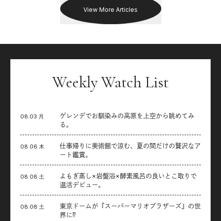
View More Articles
Weekly Watch List
ゲレンデでお馴染みの高原を上空から眺めてみ
08.03 月
る。
仕事帰りに美術館で涼む、夏の間だけの贅沢なア
08.06 木
ート鑑賞。
よもぎ蒸し×岩盤浴×酵素風呂の良いとこ取りで
08.08 土
温活デビュー。
東京ドームが『スーパーマリオブラザーズ』の世
08.08 土
界に⁉︎