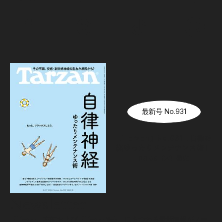
最新号 No.931
『Tarzan』No.931「自律神
経ゆったりメンテナンス術」
08.06（木）
発売
Newsletter
『Tarzan』本誌および『Tarzan Web』にまつわる最新情報がメー