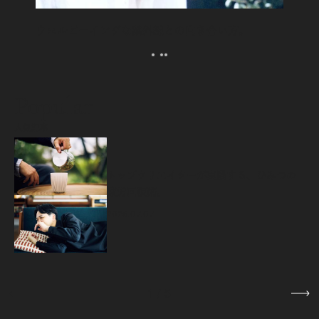
ウェルビーイングな紫外線との向き合い方。
Popular
人気記事
源
トップクリエイターが実践する、ひみつの
疲労回復術。
2026.07.07
1
/
5