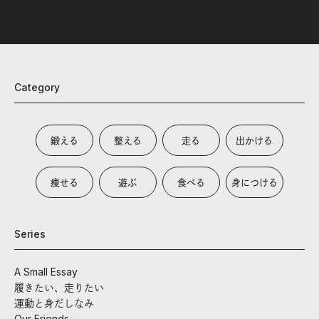
Category
鍛える
整える
走る
出かける
痩せる
遊ぶ
食べる
身につける
Series
A Small Essay
履きたい、走りたい
運動と身だしなみ
Our Friends