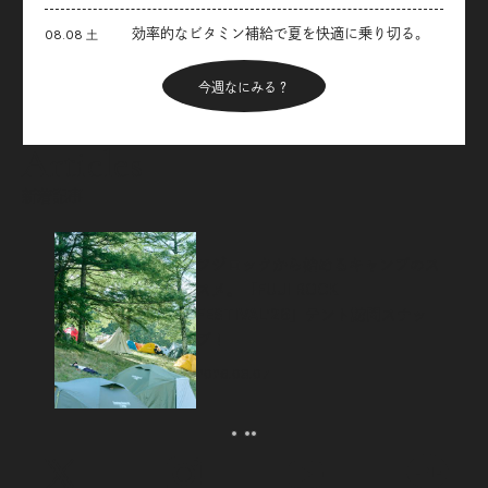
効率的なビタミン補給で夏を快適に乗り切る。
08.08 土
今週なにみる？
Articles
新着記事
フジロックから始めるキャンプのス
スメ。「FUJI ROCK
FESTIVAL’26」テント訪問スナッ
プ！
2026.08.07