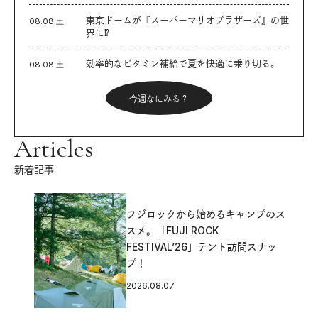
東京ドームが『スーパーマリオブラザーズ』の世
08.08 土
界に⁉︎
効率的なビタミン補給で夏を快適に乗り切る。
08.08 土
今週なにみる？
Articles
新着記事
フジロックから始めるキャンプのス
スメ。「FUJI ROCK
FESTIVAL’26」テント訪問スナッ
プ！
2026.08.07