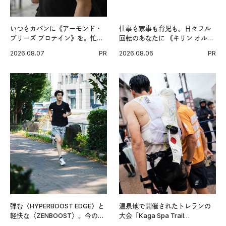
いつもカバンに《アーモンド・
仕事も家事も育児も。日々フル
ブリーズ プロテイン》を。忙し
回転のあなたに 《キリン オルニ
い毎日の簡単コンディショニン
チンPRO》という新習慣。
2026.08.07
PR
2026.08.06
PR
グ習慣。
弾む〈HYPERBOOST EDGE〉と
温泉地で開催されたトレランの
軽快な〈ZENBOOST〉。今の時
大会「Kaga Spa Trail
代に寄り添うアディダスが打ち
Endurance 100 by UTMB」。本