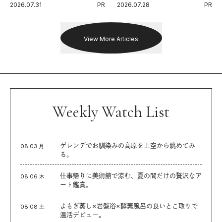
2026.07.31
PR
2026.07.28
PR
出した新機軸。
戦を夢見るランナーたちの奮闘
を追った。
View More Articles
Weekly Watch List
ゲレンデでお馴染みの高原を上空から眺めてみ
08.03 月
る。
仕事帰りに美術館で涼む、夏の間だけの贅沢なア
08.06 木
ート鑑賞。
よもぎ蒸し×岩盤浴×酵素風呂の良いとこ取りで
08.08 土
温活デビュー。