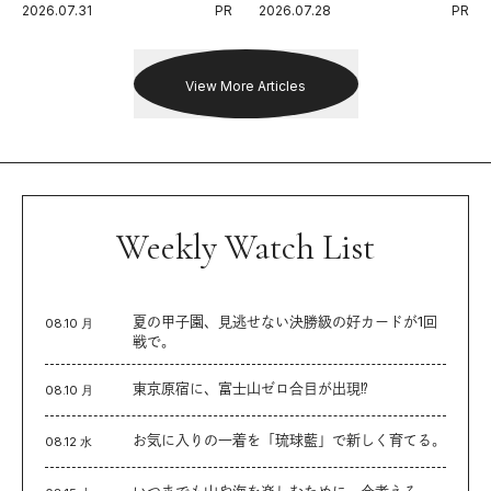
2026.07.31
PR
2026.07.28
PR
出した新機軸。
戦を夢見るランナーたちの奮闘
を追った。
View More Articles
Weekly Watch List
夏の甲子園、見逃せない決勝級の好カードが1回
08.10 月
戦で。
東京原宿に、富士山ゼロ合目が出現⁉︎
08.10 月
お気に入りの一着を「琉球藍」で新しく育てる。
08.12 水
いつまでも山や海を楽しむために、今考える。