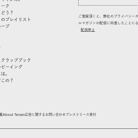
トーク
、どう？
ご登録頂くと、弊社のプライバシー
」のプレイリスト
ルマガジンの配信に同意したことに
ハーブ
配信停止
き
し
スクラップブック
ルビーイング
には。
どこの？
覧
About Tarzan
広告に関するお問い合わせ
プレスリリース受付