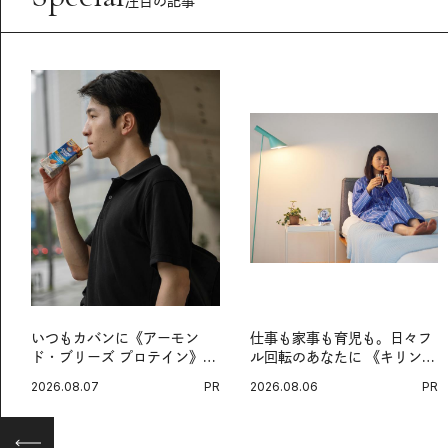
注目の記事
いつもカバンに《アーモン
仕事も家事も育児も。日々フ
ド・ブリーズ プロテイン》
ル回転のあなたに 《キリン
を。忙しい毎日の簡単コンデ
オルニチンPRO》という新習
2026.08.07
PR
2026.08.06
PR
ィショニング習慣。
慣。