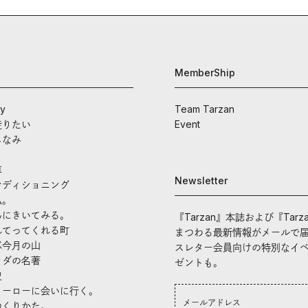
MemberShip
ay
Team Tarzan
走りたい
Event
しなみ
車
Newsletter
ンディショニング
私。
んにきいてみる。
『Tarzan』本誌および『Tarz
れてってくれる町
まつわる最新情報がメールで
ぶ今月の山
スレター会員向けの特別なイ
ラダの名著
ゼントも。
史
ヒーローに会いに行く。
つくりかた。