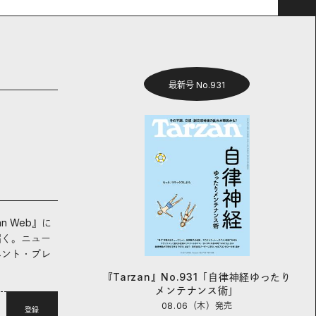
最新号 No.931
an Web』に
届く。ニュー
ベント・プレ
『Tarzan』No.931「自律神経ゆったり
メンテナンス術」
08.06（木）
発売
登録