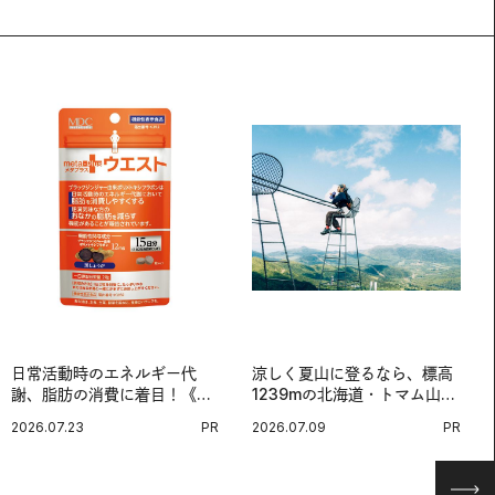
日常活動時のエネルギー代
涼しく夏山に登るなら、標高
謝、脂肪の消費に着目！《メ
1239mの北海道・トマム山で
タプラス ウエスト》で始める
旅登山へ。
2026.07.23
PR
2026.07.09
PR
体メンテ習慣。