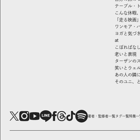
テーブル・
こんな休暇
「走る映画
ワンモア・
ヨガと気づ
at
こぼればな
老いと表現
ターザンの
笑いとウェ
あの人の隣
そのユニ、
著者・監修者一覧
タグ一覧
特集一