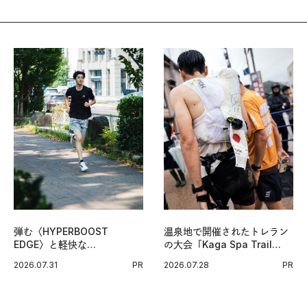
弾む〈HYPERBOOST
温泉地で開催されたトレラン
EDGE〉と軽快な
の大会「Kaga Spa Trail
〈ZENBOOST〉。今の時代
Endurance 100 by
2026.07.31
PR
2026.07.28
PR
に寄り添うアディダスが打ち
UTMB」。本戦を夢見るラン
出した新機軸。
ナーたちの奮闘を追った。