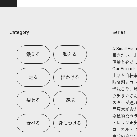
Category
Series
A Small Ess
鍛える
整える
履きたい、
運動と身だ
Our Friends
生活と自転
走る
出かける
時間割とコ
怪我こそ、
ウチサカさ
痩せる
遊ぶ
スキーが連
写真家が選
極私的なカ
トレラン正
食べる
身につける
ローカル・
自分の旅の