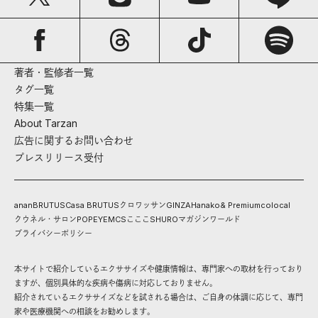
著者・監修者一覧
タグ一覧
特集一覧
About Tarzan
広告に関するお問い合わせ
プレスリリース受付
anan
BRUTUS
Casa BRUTUS
クロワッサン
GINZA
Hanako
& Premium
colocal
クウネル・サロン
POPEYE
MCS
こここ
SHURO
マガジンワールド
プライバシーポリシー
本サイトで紹介しているエクササイズや健康情報は、専門家への取材を行っており
ますが、個別具体的な疾病や傷病に対応しておりません。
紹介されているエクササイズなどを試される場合は、ご自身の体調に応じて、専門
家や医療機関への相談をお勧めします。