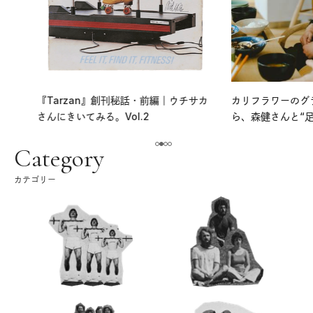
『Tarzan』創刊秘話・前編｜ウチサカ
カリフラワーのグラタ
さんにきいてみる。Vol.2
ら、森健さんと“足の裏
える。｜麻生要一郎の
ク
Category
カテゴリー