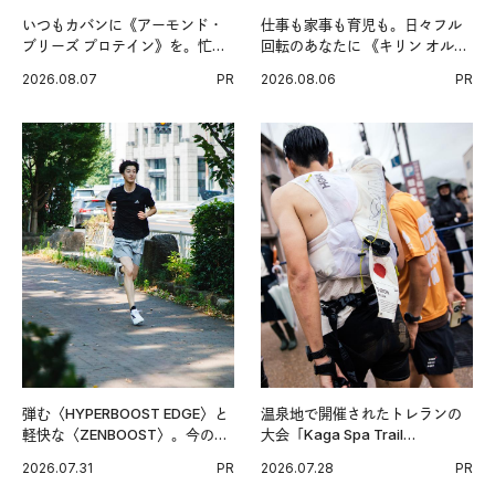
いつもカバンに《アーモンド・
仕事も家事も育児も。日々フル
ブリーズ プロテイン》を。忙し
回転のあなたに 《キリン オルニ
い毎日の簡単コンディショニン
チンPRO》という新習慣。
2026.08.07
PR
2026.08.06
PR
グ習慣。
弾む〈HYPERBOOST EDGE〉と
温泉地で開催されたトレランの
軽快な〈ZENBOOST〉。今の時
大会「Kaga Spa Trail
代に寄り添うアディダスが打ち
Endurance 100 by UTMB」。本
2026.07.31
PR
2026.07.28
PR
出した新機軸。
戦を夢見るランナーたちの奮闘