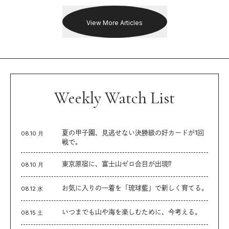
を追った。
View More Articles
Weekly Watch List
夏の甲子園、見逃せない決勝級の好カードが1回
08.10 月
戦で。
東京原宿に、富士山ゼロ合目が出現⁉︎
08.10 月
お気に入りの一着を「琉球藍」で新しく育てる。
08.12 水
いつまでも山や海を楽しむために、今考える。
08.15 土