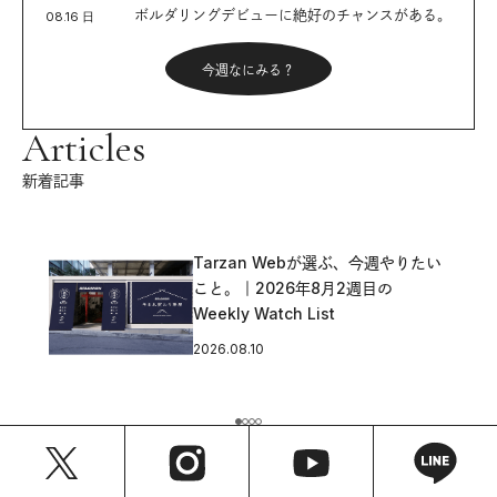
ボルダリングデビューに絶好のチャンスがある。
08.16 日
今週なにみる？
Articles
新着記事
〈Notace〉の《yama T1》 | 履き
たい、走りたい
2026.08.07