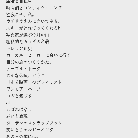
生活と自転車
時間割とコンディショニング
怪我こそ、私。
ウチサカさんにきいてみる。
スキーが連れてってくれる町
写真家が選ぶ今月の山
極私的なカラダの名著
トレラン正史
ローカル・ヒーローに会いに行く。
自分の旅のつくりかた。
テーブル・トーク
こんな休暇、どう？
「走る映画」のプレイリスト
ワンモア・ハーブ
ヨガと気づき
at
こぼればなし
老いと表現
ターザンのスクラップブック
笑いとウェルビーイング
あの人の隣には。