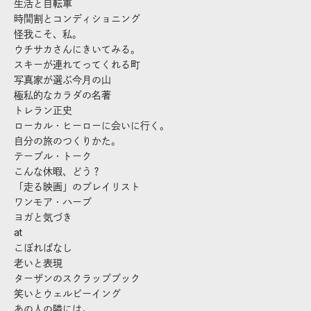
生活と自転車
時間割とコンディショニング
怪我こそ、私。
ウチサカさんにきいてみる。
スキーが連れてってくれる町
写真家が選ぶ今月の山
極私的なカラダの名著
トレラン正史
ローカル・ヒーローに会いに行く。
自分の旅のつくりかた。
テーブル・トーク
こんな休暇、どう？
「走る映画」のプレイリスト
ワンモア・ハーブ
ヨガと気づき
at
こぼればなし
老いと表現
ターザンのスクラップブック
笑いとウェルビーイング
あの人の隣には。