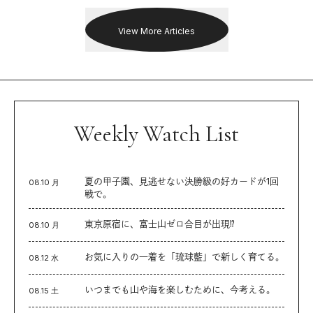
を追った。
View More Articles
Weekly Watch List
夏の甲子園、見逃せない決勝級の好カードが1回
08.10 月
戦で。
東京原宿に、富士山ゼロ合目が出現⁉︎
08.10 月
お気に入りの一着を「琉球藍」で新しく育てる。
08.12 水
いつまでも山や海を楽しむために、今考える。
08.15 土