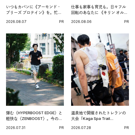
いつもカバンに《アーモンド・
仕事も家事も育児も。日々フル
ブリーズ プロテイン》を。忙し
回転のあなたに 《キリン オルニ
い毎日の簡単コンディショニン
チンPRO》という新習慣。
2026.08.07
PR
2026.08.06
PR
グ習慣。
弾む〈HYPERBOOST EDGE〉と
温泉地で開催されたトレランの
軽快な〈ZENBOOST〉。今の時
大会「Kaga Spa Trail
代に寄り添うアディダスが打ち
Endurance 100 by UTMB」。本
2026.07.31
PR
2026.07.28
PR
出した新機軸。
戦を夢見るランナーたちの奮闘