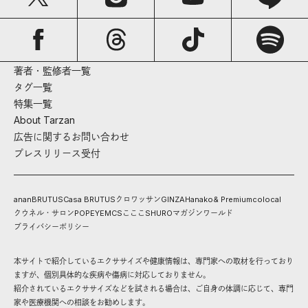
著者・監修者一覧
タグ一覧
特集一覧
About Tarzan
広告に関するお問い合わせ
プレスリリース受付
anan
BRUTUS
Casa BRUTUS
クロワッサン
GINZA
Hanako
& Premium
colocal
クウネル・サロン
POPEYE
MCS
こここ
SHURO
マガジンワールド
プライバシーポリシー
本サイトで紹介しているエクササイズや健康情報は、専門家への取材を行っており
ますが、個別具体的な疾病や傷病に対応しておりません。
紹介されているエクササイズなどを試される場合は、ご自身の体調に応じて、専門
家や医療機関への相談をお勧めします。