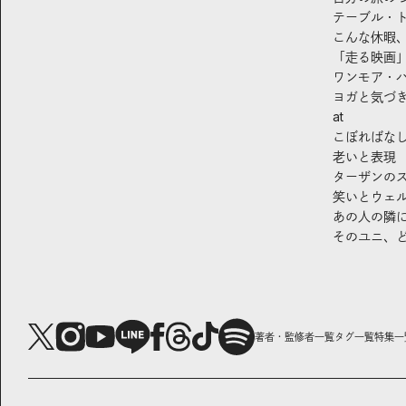
テーブル・
こんな休暇
「走る映画
ワンモア・
ヨガと気づ
at
こぼればな
老いと表現
ターザンの
笑いとウェ
あの人の隣
そのユニ、
著者・監修者一覧
タグ一覧
特集一