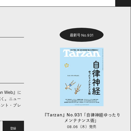
最新号 No.931
an Web』に
届く。ニュー
ベント・プレ
『Tarzan』No.931「自律神経ゆったり
メンテナンス術」
08.06（木）
発売
登録