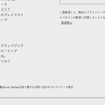
トーク
、どう？
ご登録頂くと、弊社のプライバシー
」のプレイリスト
ルマガジンの配信に同意したことに
ハーブ
配信停止
き
し
スクラップブック
ルビーイング
には。
どこの？
覧
About Tarzan
広告に関するお問い合わせ
プレスリリース受付