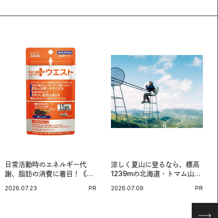
日常活動時のエネルギー代
涼しく夏山に登るなら、標高
謝、脂肪の消費に着目！《メ
1239mの北海道・トマム山で
タプラス ウエスト》で始める
旅登山へ。
2026.07.23
PR
2026.07.09
PR
体メンテ習慣。