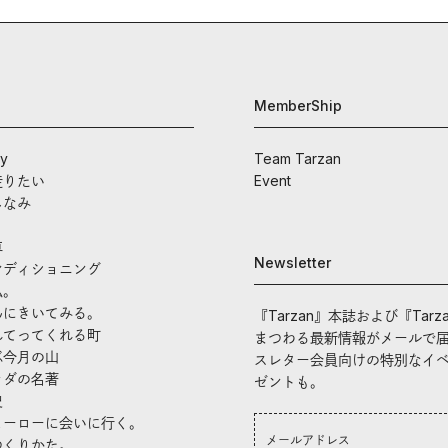
MemberShip
ay
Team Tarzan
走りたい
Event
しなみ
車
Newsletter
ンディショニング
私。
んにきいてみる。
『Tarzan』本誌および『Tarz
れてってくれる町
まつわる最新情報がメールで
ぶ今月の山
スレター会員向けの特別なイ
ラダの名著
ゼントも。
史
ヒーローに会いに行く。
つくりかた。