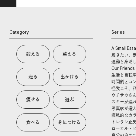
Category
Series
A Small Ess
鍛える
整える
履きたい、
運動と身だ
Our Friends
生活と自転
走る
出かける
時間割とコ
怪我こそ、
ウチサカさ
痩せる
遊ぶ
スキーが連
写真家が選
極私的なカ
トレラン正
食べる
身につける
ローカル・
自分の旅の