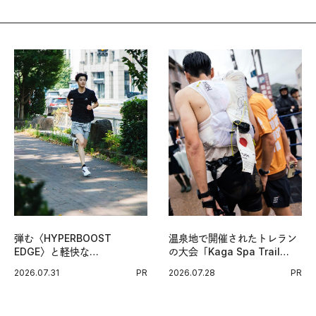
弾む〈HYPERBOOST
温泉地で開催されたトレラン
EDGE〉と軽快な
の大会「Kaga Spa Trail
〈ZENBOOST〉。今の時代
Endurance 100 by
2026.07.31
PR
2026.07.28
PR
に寄り添うアディダスが打ち
UTMB」。本戦を夢見るラン
出した新機軸。
ナーたちの奮闘を追った。