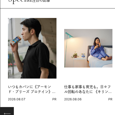
注目の記事
いつもカバンに《アーモン
仕事も家事も育児も。日々フ
ド・ブリーズ プロテイン》
ル回転のあなたに 《キリン
を。忙しい毎日の簡単コンデ
オルニチンPRO》という新習
2026.08.07
PR
2026.08.06
PR
ィショニング習慣。
慣。