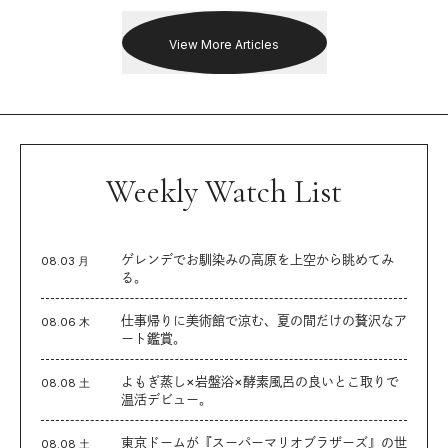
を追った。
View More Articles
Weekly Watch List
ゲレンデでお馴染みの高原を上空から眺めてみ
08.03 月
る。
仕事帰りに美術館で涼む、夏の間だけの贅沢なア
08.06 木
ート鑑賞。
よもぎ蒸し×岩盤浴×酵素風呂の良いとこ取りで
08.08 土
温活デビュー。
東京ドームが『スーパーマリオブラザーズ』の世
08.08 土