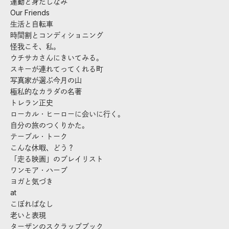
運動と身だしなみ
Our Friends
生活と自転車
時間割とコンディショニング
怪我こそ、私。
ウチサカさんにきいてみる。
スキーが連れてってくれる町
写真家が選ぶ今月の山
極私的なカラダの名著
トレラン正史
ローカル・ヒーローに会いに行く。
自分の旅のつくりかた。
テーブル・トーク
こんな休暇、どう？
「走る映画」のプレイリスト
ワンモア・ハーブ
ヨガと気づき
at
こぼればなし
老いと表現
ターザンのスクラップブック