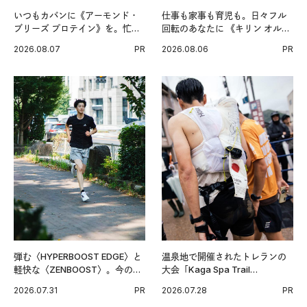
いつもカバンに《アーモンド・
仕事も家事も育児も。日々フル
ブリーズ プロテイン》を。忙し
回転のあなたに 《キリン オルニ
い毎日の簡単コンディショニン
チンPRO》という新習慣。
2026.08.07
PR
2026.08.06
PR
グ習慣。
弾む〈HYPERBOOST EDGE〉と
温泉地で開催されたトレランの
軽快な〈ZENBOOST〉。今の時
大会「Kaga Spa Trail
代に寄り添うアディダスが打ち
Endurance 100 by UTMB」。本
2026.07.31
PR
2026.07.28
PR
出した新機軸。
戦を夢見るランナーたちの奮闘