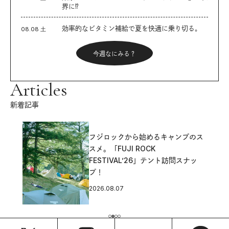
界に⁉︎
効率的なビタミン補給で夏を快適に乗り切る。
08.08 土
今週なにみる？
Articles
新着記事
フジロックから始めるキャンプのス
スメ。「FUJI ROCK
FESTIVAL’26」テント訪問スナッ
プ！
2026.08.07