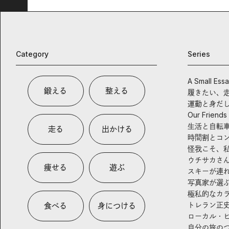
Category
Series
A Small Ess
鍛える
整える
履きたい、
運動と身だ
Our Friends
生活と自転
走る
出かける
時間割とコ
怪我こそ、
ウチサカさ
痩せる
遊ぶ
スキーが連
写真家が選
極私的なカ
トレラン正
食べる
身につける
ローカル・
自分の旅の