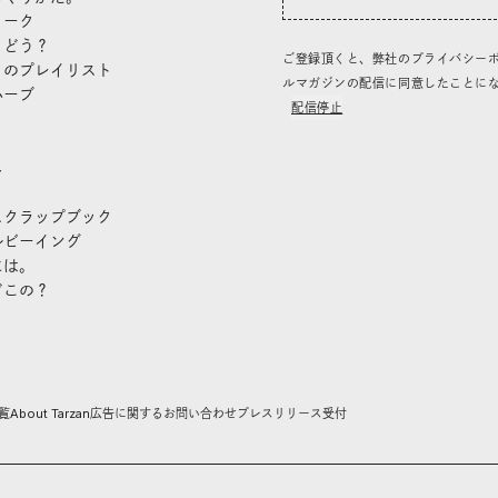
トーク
、どう？
ご登録頂くと、弊社のプライバシー
」のプレイリスト
ルマガジンの配信に同意したことに
ハーブ
配信停止
き
し
スクラップブック
ルビーイング
には。
どこの？
覧
About Tarzan
広告に関するお問い合わせ
プレスリリース受付