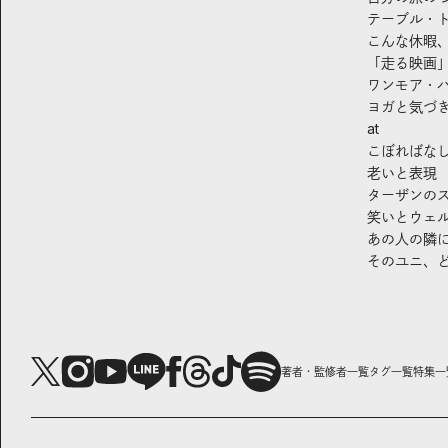
テーブル・
こんな休暇
「走る映画
ワンモア・
ヨガと気づ
at
こぼればな
老いと表現
ターザンの
笑いとウェ
あの人の隣
そのユニ、
著者・監修者一覧
タグ一覧
特集一