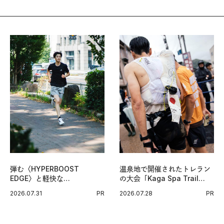
弾む〈HYPERBOOST
温泉地で開催されたトレラン
EDGE〉と軽快な
の大会「Kaga Spa Trail
〈ZENBOOST〉。今の時代
Endurance 100 by
2026.07.31
PR
2026.07.28
PR
に寄り添うアディダスが打ち
UTMB」。本戦を夢見るラン
出した新機軸。
ナーたちの奮闘を追った。