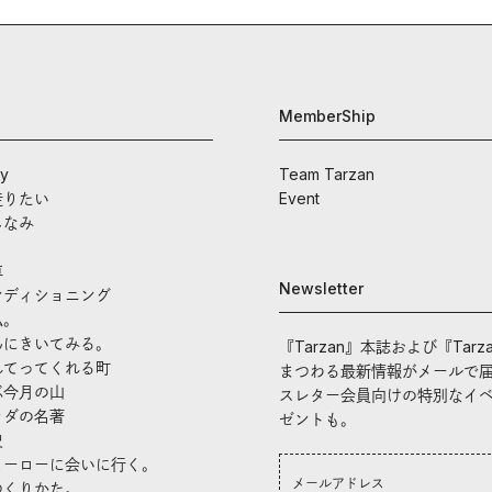
MemberShip
ay
Team Tarzan
走りたい
Event
しなみ
車
Newsletter
ンディショニング
私。
んにきいてみる。
『Tarzan』本誌および『Tarz
れてってくれる町
まつわる最新情報がメールで
ぶ今月の山
スレター会員向けの特別なイ
ラダの名著
ゼントも。
史
ヒーローに会いに行く。
つくりかた。