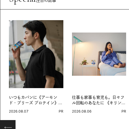
注目の記事
いつもカバンに《アーモン
仕事も家事も育児も。日々フ
ド・ブリーズ プロテイン》
ル回転のあなたに 《キリン
を。忙しい毎日の簡単コンデ
オルニチンPRO》という新習
2026.08.07
PR
2026.08.06
PR
ィショニング習慣。
慣。