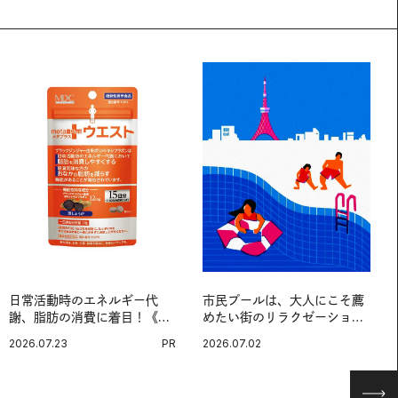
日常活動時のエネルギー代
市民プールは、大人にこそ薦
謝、脂肪の消費に着目！《メ
めたい街のリラクゼーション
タプラス ウエスト》で始める
スポットだ。
2026.07.23
PR
2026.07.02
体メンテ習慣。