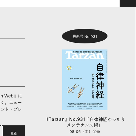
最新号 No.931
an Web』に
届く。ニュー
ベント・プレ
『Tarzan』No.931「自律神経ゆったり
メンテナンス術」
08.06（木）
発売
登録